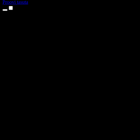
Proovi tasuta
Tooted
Tekst kõneks
iPhone’i ja iPadi rakendused
Androidi rakendus
Chrome’i laiendus
Edge’i laiendus
Veebirakendus
Maci rakendus
Windowsi rakendus
AI häältegeneraator
Pealelugemine
Dublaaž
Hääle kloonimine