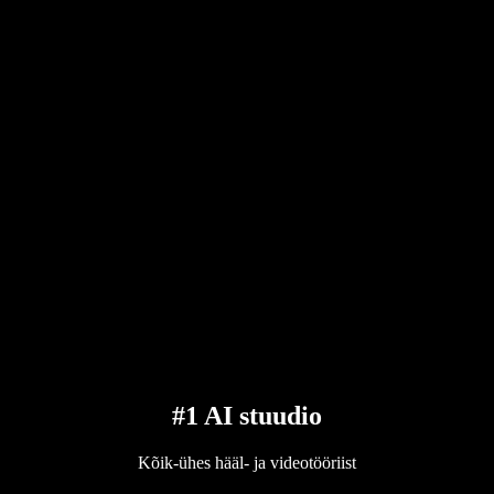
#1 AI stuudio
Kõik-ühes hääl- ja videotööriist