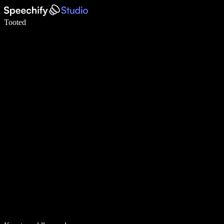
Kirjuta häälega 5× kiiremini
Tooted
Loe lähemalt