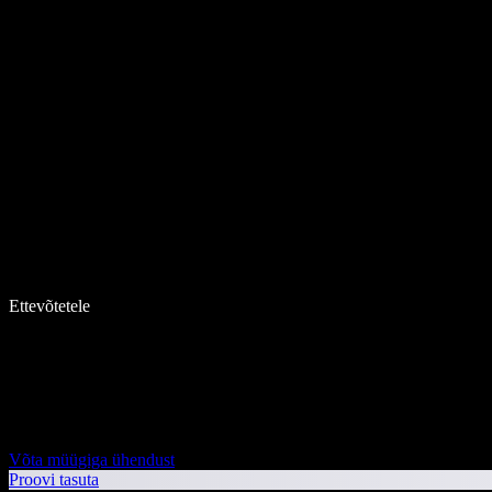
Ettevõtetele
Võta müügiga ühendust
Proovi tasuta