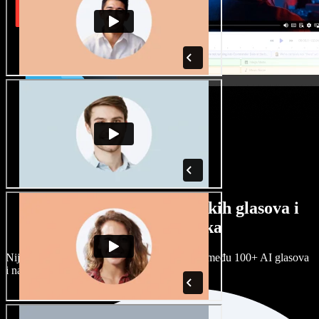
Veliki izbor muških i ženskih glasova i
raznih naglasaka
Nijedan projekt ne mora zvučati isto. Birajte među 100+ AI glasova
i naglasaka i prilagodite ih sebi.