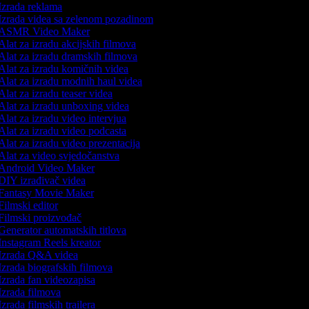
Izrada reklama
Izrada videa sa zelenom pozadinom
ASMR Video Maker
lat za izradu akcijskih filmova
Alat za izradu dramskih filmova
Alat za izradu komičnih videa
Alat za izradu modnih haul videa
lat za izradu teaser videa
Alat za izradu unboxing videa
lat za izradu video intervjua
Alat za izradu video podcasta
lat za izradu video prezentacija
Alat za video svjedočanstva
Android Video Maker
DIY izrađivač videa
Fantasy Movie Maker
ilmski editor
Filmski proizvođač
Generator automatskih titlova
Instagram Reels kreator
Izrada Q&A videa
Izrada biografskih filmova
Izrada fan videozapisa
Izrada filmova
zrada filmskih trailera