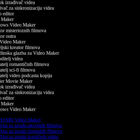
k izrađivač videa
ač za sinkronizaciju videa
 editor
Maker
ws Video Maker
r misterioznih filmova
r outra
ideo Maker
jski kreator filmova
inska glazba za Video Maker
itelj videa
telj romantičnih filmova
telj sci-fi filmova
telj video podcasta kopija
ler Movie Maker
k izrađivač videa
ač za sinkronizaciju videa
 editor
Maker
ws Video Maker
ASMR Video Maker
lat za izradu akcijskih filmova
Alat za izradu dramskih filmova
Alat za izradu komičnih videa