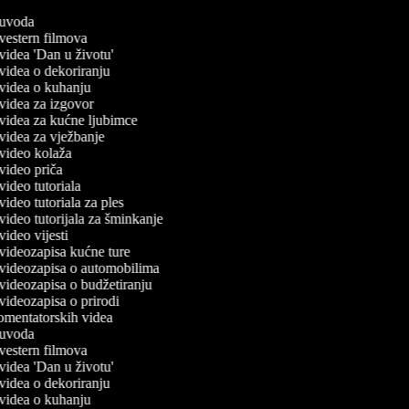
č uvoda
č vestern filmova
č videa 'Dan u životu'
č videa o dekoriranju
č videa o kuhanju
č videa za izgovor
č videa za kućne ljubimce
č videa za vježbanje
č video kolaža
č video priča
 video tutoriala
 video tutoriala za ples
 video tutorijala za šminkanje
 video vijesti
č videozapisa kućne ture
č videozapisa o automobilima
č videozapisa o budžetiranju
č videozapisa o prirodi
komentatorskih videa
č uvoda
č vestern filmova
č videa 'Dan u životu'
č videa o dekoriranju
č videa o kuhanju