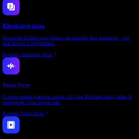
Kloniranje glasa
Napravite AI klon svog glasa u par sekundi. Bez instalacije – sve
radi izravno u pregledniku.
Pogledaj kloniranje glasa
Voice Over
U trenu snimite glasovne zapise s AI-jem. Pročitajte tekst, video ili
objašnjenja u bilo kojem stilu.
Pogledaj Voice Over