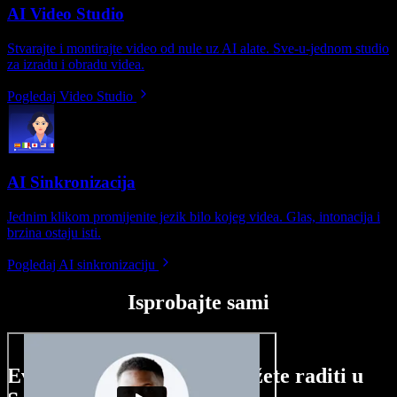
AI Video Studio
Stvarajte i montirajte video od nule uz AI alate. Sve-u-jednom studio
za izradu i obradu videa.
Pogledaj Video Studio
AI Sinkronizacija
Jednim klikom promijenite jezik bilo kojeg videa. Glas, intonacija i
brzina ostaju isti.
Pogledaj AI sinkronizaciju
Isprobajte sami
Evo malog pregleda što možete raditi u