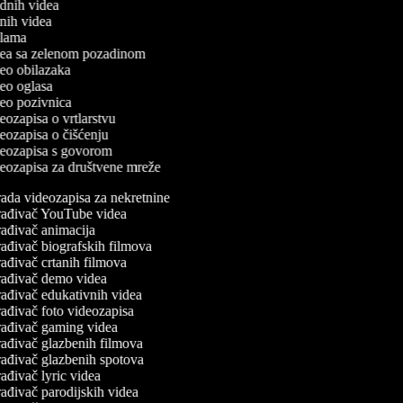
odnih videa
utnih videa
eklama
idea sa zelenom pozadinom
ideo obilazaka
ideo oglasa
ideo pozivnica
deozapisa o vrtlarstvu
ideozapisa o čišćenju
ideozapisa s govorom
ideozapisa za društvene mreže
ada videozapisa za nekretnine
ađivač YouTube videa
ađivač animacija
ađivač biografskih filmova
ađivač crtanih filmova
ađivač demo videa
ađivač edukativnih videa
ađivač foto videozapisa
ađivač gaming videa
ađivač glazbenih filmova
ađivač glazbenih spotova
ađivač lyric videa
ađivač parodijskih videa