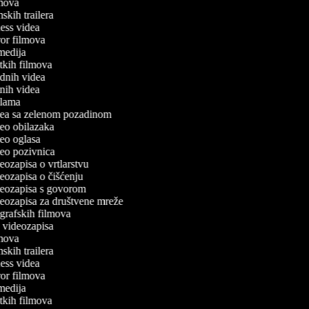
ilmova
lmskih trailera
tness videa
oror filmova
omedija
ratkih filmova
odnih videa
utnih videa
eklama
idea sa zelenom pozadinom
ideo obilazaka
ideo oglasa
ideo pozivnica
deozapisa o vrtlarstvu
ideozapisa o čišćenju
ideozapisa s govorom
ideozapisa za društvene mreže
iografskih filmova
an videozapisa
ilmova
lmskih trailera
tness videa
oror filmova
omedija
ratkih filmova