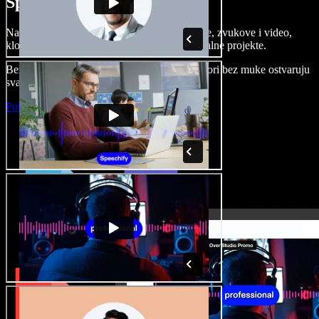
Speechify Studiju.
Napravite voice overe, dodajte besplatne slike, zvukove i video,
klonirajte svoj glas i složite sjajne audio-vizualne projekte.
Bez učenja i sve dostupno u pregledniku, autori bez muke ostvaruju
svaku kreativnu ideju.
Pokreni Studio