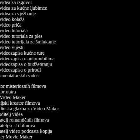
č videa za izgovor
č videa za kućne ljubimce
č videa za vježbanje
č video kolaža
č video priča
 video tutoriala
 video tutoriala za ples
 video tutorijala za šminkanje
 video vijesti
č videozapisa kućne ture
č videozapisa o automobilima
č videozapisa o budžetiranju
č videozapisa o prirodi
komentatorskih videa
r misterioznih filmova
r outra
ideo Maker
jski kreator filmova
inska glazba za Video Maker
itelj videa
telj romantičnih filmova
telj sci-fi filmova
telj video podcasta kopija
ler Movie Maker