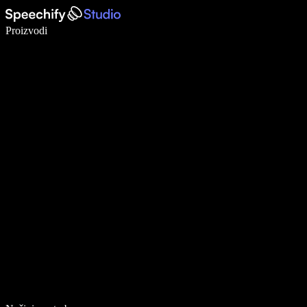
Pišite 5× brže uz glasovno diktiranje
Proizvodi
Saznajte više