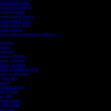
zrada fitness videa
Izrada horor filmova
Izrada komedija
zrada kratkih filmova
Izrada modnih videa
Izrada putnih videa
Izrada reklama
Izrada videa sa zelenom pozadinom
 obilazaka
 oglasa
 pozivnica
zapisa o vrtlarstvu
zapisa o čišćenju
ozapisa s govorom
zapisa za društvene mreže
zapisa za nekretnine
ouTube videa
imacija
ografskih filmova
tanih filmova
emo videa
ukativnih videa
to videozapisa
aming videa