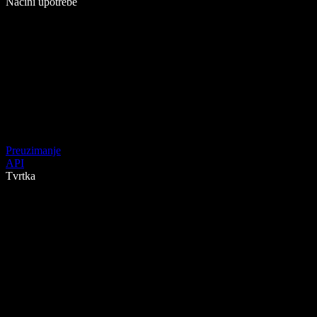
Načini upotrebe
Preuzimanje
API
Tvrtka