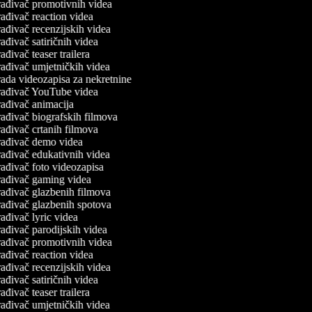
ađivač promotivnih videa
ađivač reaction videa
ađivač recenzijskih videa
ađivač satiričnih videa
ađivač teaser trailera
ađivač umjetničkih videa
ada videozapisa za nekretnine
ađivač YouTube videa
ađivač animacija
ađivač biografskih filmova
ađivač crtanih filmova
ađivač demo videa
ađivač edukativnih videa
ađivač foto videozapisa
ađivač gaming videa
ađivač glazbenih filmova
ađivač glazbenih spotova
ađivač lyric videa
ađivač parodijskih videa
ađivač promotivnih videa
ađivač reaction videa
ađivač recenzijskih videa
ađivač satiričnih videa
ađivač teaser trailera
ađivač umjetničkih videa