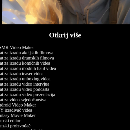
Otkrij više
MR Video Maker
t za izradu akcijskih filmova
t za izradu dramskih filmova
t za izradu komičnih videa
t za izradu modnih haul videa
t za izradu teaser videa
t za izradu unboxing videa
t za izradu video intervjua
t za izradu video podcasta
t za izradu video prezentacija
t za video svjedočanstva
droid Video Maker
 izrađivač videa
ntasy Movie Maker
mski editor
mski proizvođač