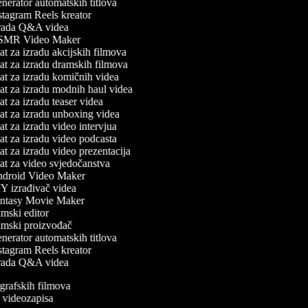
erator automatskih titlova
tagram Reels kreator
rada Q&A videa
MR Video Maker
t za izradu akcijskih filmova
t za izradu dramskih filmova
t za izradu komičnih videa
t za izradu modnih haul videa
t za izradu teaser videa
t za izradu unboxing videa
t za izradu video intervjua
t za izradu video podcasta
t za izradu video prezentacija
t za video svjedočanstva
droid Video Maker
 izrađivač videa
ntasy Movie Maker
mski editor
mski proizvođač
erator automatskih titlova
tagram Reels kreator
rada Q&A videa
iografskih filmova
an videozapisa