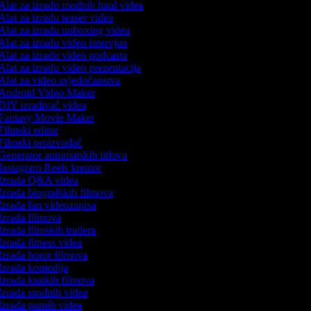
Alat za izradu modnih haul videa
lat za izradu teaser videa
Alat za izradu unboxing videa
lat za izradu video intervjua
Alat za izradu video podcasta
lat za izradu video prezentacija
Alat za video svjedočanstva
Android Video Maker
DIY izrađivač videa
Fantasy Movie Maker
ilmski editor
Filmski proizvođač
Generator automatskih titlova
Instagram Reels kreator
Izrada Q&A videa
Izrada biografskih filmova
Izrada fan videozapisa
Izrada filmova
zrada filmskih trailera
zrada fitness videa
Izrada horor filmova
Izrada komedija
zrada kratkih filmova
Izrada modnih videa
Izrada putnih videa