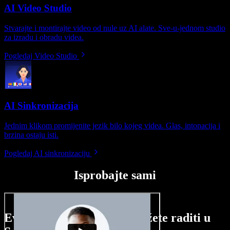
AI Video Studio
Stvarajte i montirajte video od nule uz AI alate. Sve-u-jednom studio
za izradu i obradu videa.
Pogledaj Video Studio
AI Sinkronizacija
Jednim klikom promijenite jezik bilo kojeg videa. Glas, intonacija i
brzina ostaju isti.
Pogledaj AI sinkronizaciju
Isprobajte sami
Evo malog pregleda što možete raditi u