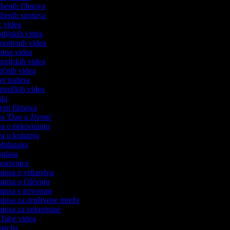
azbenih filmova
azbenih spotova
ic videa
rodijskih videa
omotivnih videa
action videa
cenzijskih videa
iričnih videa
ser trailera
jetničkih videa
oda
stern filmova
dea 'Dan u životu'
dea o dekoriranju
dea o kuhanju
 obilazaka
 oglasa
 pozivnica
apisa o vrtlarstvu
zapisa o čišćenju
zapisa s govorom
zapisa za društvene mreže
zapisa za nekretnine
ouTube videa
imacija