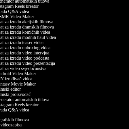
erator automatskih titlova
stagram Reels kreator
rada Q&A videa
MR Video Maker
t za izradu akcijskih filmova
at za izradu dramskih filmova
at za izradu komičnih videa
at za izradu modnih haul videa
t za izradu teaser videa
at za izradu unboxing videa
t za izradu video intervjua
t za izradu video podcasta
t za izradu video prezentacija
at za video svjedočanstva
droid Video Maker
Y izrađivač videa
ntasy Movie Maker
mski editor
lmski proizvođač
erator automatskih titlova
stagram Reels kreator
rada Q&A videa
ografskih filmova
n videozapisa