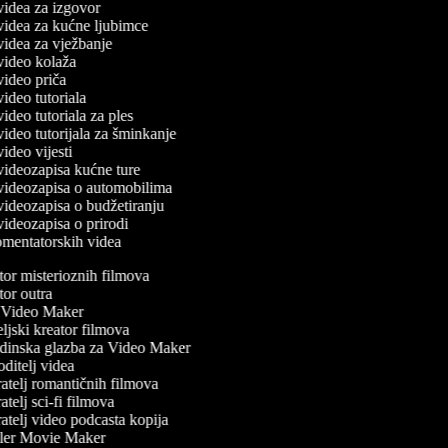
 videa za izgovor
č videa za kućne ljubimce
 videa za vježbanje
 video kolaža
 video priča
 video tutoriala
 video tutoriala za ples
 video tutorijala za šminkanje
 video vijesti
 videozapisa kućne ture
č videozapisa o automobilima
 videozapisa o budžetiranju
 videozapisa o prirodi
komentatorskih videa
or misterioznih filmova
or outra
Video Maker
jski kreator filmova
inska glazba za Video Maker
ditelj videa
atelj romantičnih filmova
telj sci-fi filmova
atelj video podcasta kopija
ler Movie Maker