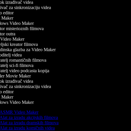
k izrađivač videa
vač za sinkronizaciju videa
 editor
 Maker
ows Video Maker
or misterioznih filmova
or outra
Video Maker
jski kreator filmova
inska glazba za Video Maker
ditelj videa
atelj romantičnih filmova
telj sci-fi filmova
atelj video podcasta kopija
ler Movie Maker
k izrađivač videa
vač za sinkronizaciju videa
 editor
 Maker
ows Video Maker
ASMR Video Maker
Alat za izradu akcijskih filmova
Alat za izradu dramskih filmova
Alat za izradu komičnih videa