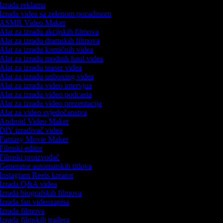
Izrada reklama
Izrada videa sa zelenom pozadinom
ASMR Video Maker
Alat za izradu akcijskih filmova
Alat za izradu dramskih filmova
Alat za izradu komičnih videa
Alat za izradu modnih haul videa
Alat za izradu teaser videa
Alat za izradu unboxing videa
Alat za izradu video intervjua
Alat za izradu video podcasta
Alat za izradu video prezentacija
Alat za video svjedočanstva
Android Video Maker
DIY izrađivač videa
Fantasy Movie Maker
Filmski editor
Filmski proizvođač
Generator automatskih titlova
Instagram Reels kreator
Izrada Q&A videa
Izrada biografskih filmova
Izrada fan videozapisa
Izrada filmova
Izrada filmskih trailera