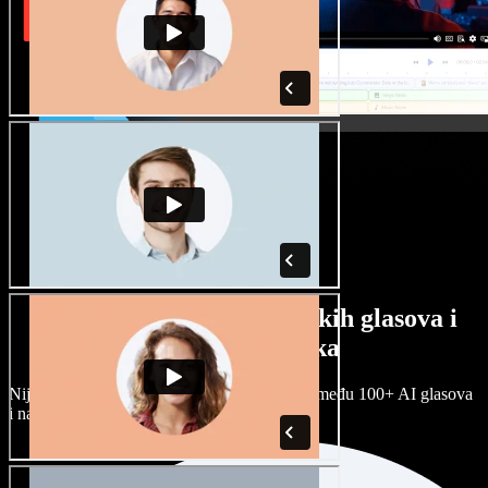
Veliki izbor muških i ženskih glasova i
raznih naglasaka
Nijedan projekt ne mora zvučati isto. Birajte među 100+ AI glasova
i naglasaka i prilagodite ih sebi.