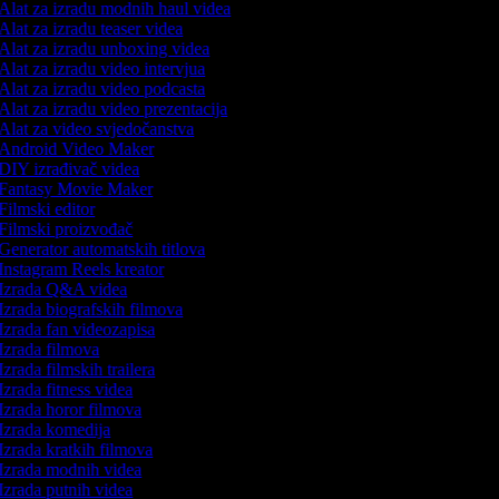
Alat za izradu modnih haul videa
Alat za izradu teaser videa
Alat za izradu unboxing videa
Alat za izradu video intervjua
Alat za izradu video podcasta
Alat za izradu video prezentacija
Alat za video svjedočanstva
Android Video Maker
DIY izrađivač videa
Fantasy Movie Maker
Filmski editor
Filmski proizvođač
Generator automatskih titlova
Instagram Reels kreator
Izrada Q&A videa
Izrada biografskih filmova
Izrada fan videozapisa
Izrada filmova
Izrada filmskih trailera
Izrada fitness videa
Izrada horor filmova
Izrada komedija
Izrada kratkih filmova
Izrada modnih videa
Izrada putnih videa