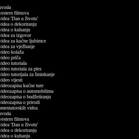
č uvoda
 vestern filmova
 videa 'Dan u životu'
 videa o dekoriranju
č videa o kuhanju
 videa za izgovor
č videa za kućne ljubimce
 videa za vježbanje
 video kolaža
 video priča
 video tutoriala
 video tutoriala za ples
 video tutorijala za šminkanje
 video vijesti
 videozapisa kućne ture
č videozapisa o automobilima
 videozapisa o budžetiranju
 videozapisa o prirodi
komentatorskih videa
č uvoda
 vestern filmova
 videa 'Dan u životu'
 videa o dekoriranju
č videa o kuhanju