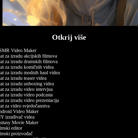
Otkrij više
MR Video Maker
t za izradu akcijskih filmova
at za izradu dramskih filmova
at za izradu komičnih videa
at za izradu modnih haul videa
t za izradu teaser videa
at za izradu unboxing videa
t za izradu video intervjua
t za izradu video podcasta
t za izradu video prezentacija
at za video svjedočanstva
droid Video Maker
Y izrađivač videa
ntasy Movie Maker
mski editor
lmski proizvođač