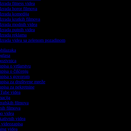
Izrada fitness videa
Izrada horor filmova
Izrada komedija
Izrada kratkih filmova
Izrada modnih videa
Izrada putnih videa
Izrada reklama
Izrada videa sa zelenom pozadinom
 obilazaka
 oglasa
 pozivnica
apisa o vrtlarstvu
zapisa o čišćenju
zapisa s govorom
zapisa za društvene mreže
zapisa za nekretnine
ouTube videa
imacija
ografskih filmova
tanih filmova
mo videa
ukativnih videa
to videozapisa
ming videa