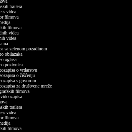
ilmova
lmskih trailera
tness videa
ror filmova
omedija
atkih filmova
odnih videa
tnih videa
eklama
idea sa zelenom pozadinom
deo obilazaka
deo oglasa
ideo pozivnica
deozapisa o vrtlarstvu
deozapisa o čišćenju
ideozapisa s govorom
ideozapisa za društvene mreže
ografskih filmova
n videozapisa
ilmova
lmskih trailera
tness videa
ror filmova
omedija
atkih filmova