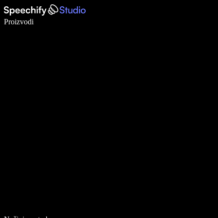
Pišite 5× brže uz glasovno diktiranje
Proizvodi
Saznajte više