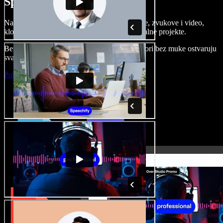
Speechify Studiju.
Napravite voice overe, dodajte besplatne slike, zvukove i video,
klonirajte svoj glas i složite sjajne audio-vizualne projekte.
Bez učenja i sve dostupno u pregledniku, autori bez muke ostvaruju
svaku kreativnu ideju.
Pokreni Studio