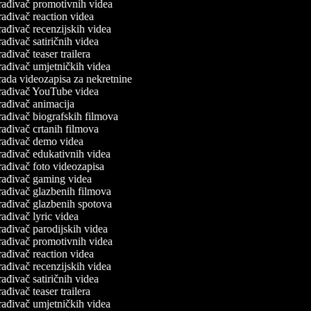
rađivač promotivnih videa
ađivač reaction videa
ađivač recenzijskih videa
ađivač satiričnih videa
ađivač teaser trailera
ađivač umjetničkih videa
ada videozapisa za nekretnine
rađivač YouTube videa
ađivač animacija
ađivač biografskih filmova
ađivač crtanih filmova
rađivač demo videa
ađivač edukativnih videa
ađivač foto videozapisa
rađivač gaming videa
rađivač glazbenih filmova
rađivač glazbenih spotova
ađivač lyric videa
ađivač parodijskih videa
rađivač promotivnih videa
ađivač reaction videa
ađivač recenzijskih videa
ađivač satiričnih videa
ađivač teaser trailera
ađivač umjetničkih videa