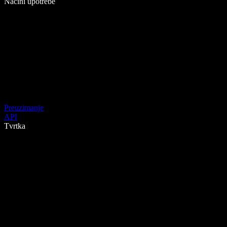
Načini upotrebe
Preuzimanje
API
Tvrtka