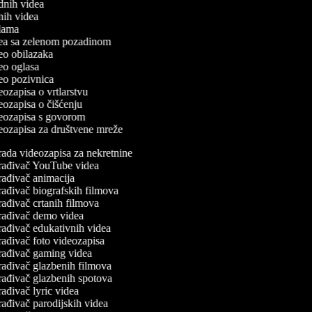
odnih videa
tnih videa
eklama
idea sa zelenom pozadinom
deo obilazaka
deo oglasa
ideo pozivnica
deozapisa o vrtlarstvu
deozapisa o čišćenju
ideozapisa s govorom
ideozapisa za društvene mreže
ada videozapisa za nekretnine
rađivač YouTube videa
ađivač animacija
ađivač biografskih filmova
ađivač crtanih filmova
rađivač demo videa
ađivač edukativnih videa
ađivač foto videozapisa
rađivač gaming videa
rađivač glazbenih filmova
rađivač glazbenih spotova
ađivač lyric videa
ađivač parodijskih videa