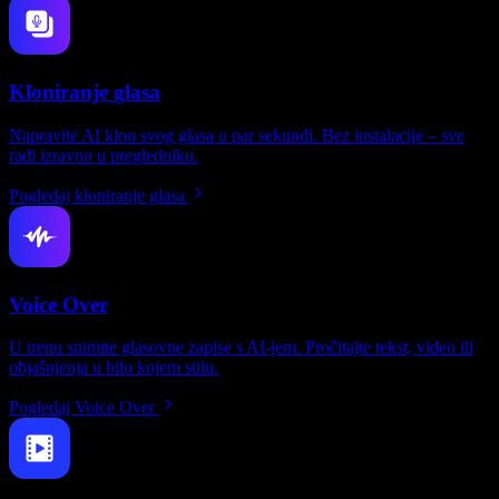
Kloniranje glasa
Napravite AI klon svog glasa u par sekundi. Bez instalacije – sve
radi izravno u pregledniku.
Pogledaj kloniranje glasa
Voice Over
U trenu snimite glasovne zapise s AI-jem. Pročitajte tekst, video ili
objašnjenja u bilo kojem stilu.
Pogledaj Voice Over