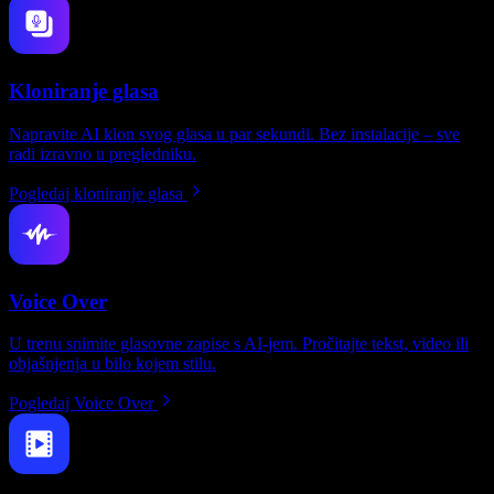
Kloniranje glasa
Napravite AI klon svog glasa u par sekundi. Bez instalacije – sve
radi izravno u pregledniku.
Pogledaj kloniranje glasa
Voice Over
U trenu snimite glasovne zapise s AI-jem. Pročitajte tekst, video ili
objašnjenja u bilo kojem stilu.
Pogledaj Voice Over