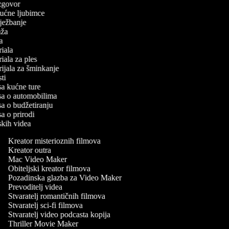
 izgovor
 kućne ljubimce
 vježbanje
laža
iča
oriala
oriala za ples
orijala za šminkanje
esti
isa kućne ture
isa o automobilima
isa o budžetiranju
sa o prirodi
rskih videa
Kreator misterioznih filmova
Kreator outra
Mac Video Maker
Obiteljski kreator filmova
Pozadinska glazba za Video Maker
Prevoditelj videa
Stvaratelj romantičnih filmova
Stvaratelj sci-fi filmova
Stvaratelj video podcasta kopija
Thriller Movie Maker