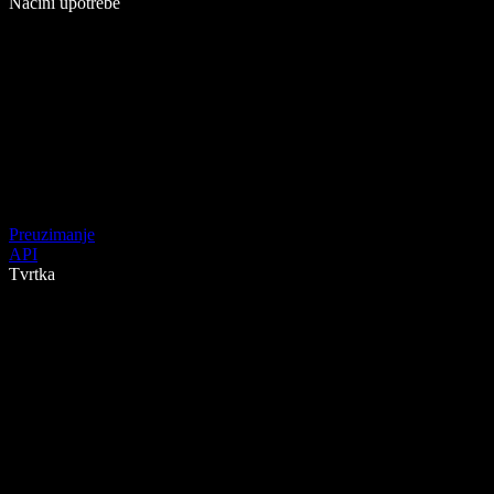
Načini upotrebe
Preuzimanje
API
Tvrtka