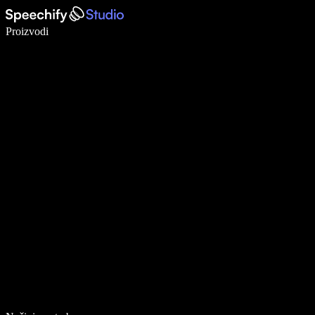
Pišite 5× brže uz glasovno diktiranje
Proizvodi
Saznajte više