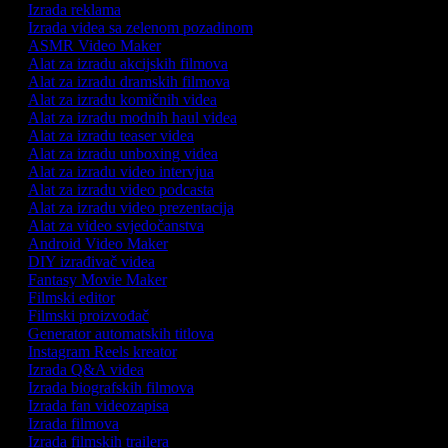
Izrada reklama
Izrada videa sa zelenom pozadinom
ASMR Video Maker
Alat za izradu akcijskih filmova
Alat za izradu dramskih filmova
Alat za izradu komičnih videa
Alat za izradu modnih haul videa
Alat za izradu teaser videa
Alat za izradu unboxing videa
Alat za izradu video intervjua
Alat za izradu video podcasta
Alat za izradu video prezentacija
Alat za video svjedočanstva
Android Video Maker
DIY izrađivač videa
Fantasy Movie Maker
Filmski editor
Filmski proizvođač
Generator automatskih titlova
Instagram Reels kreator
Izrada Q&A videa
Izrada biografskih filmova
Izrada fan videozapisa
Izrada filmova
Izrada filmskih trailera