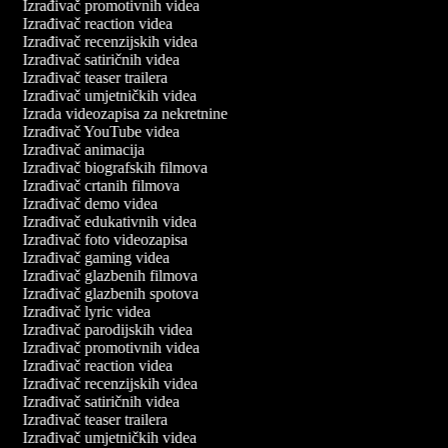
Izrađivač promotivnih videa
Izrađivač reaction videa
Izrađivač recenzijskih videa
Izrađivač satiričnih videa
Izrađivač teaser trailera
Izrađivač umjetničkih videa
Izrada videozapisa za nekretnine
Izrađivač YouTube videa
Izrađivač animacija
Izrađivač biografskih filmova
Izrađivač crtanih filmova
Izrađivač demo videa
Izrađivač edukativnih videa
Izrađivač foto videozapisa
Izrađivač gaming videa
Izrađivač glazbenih filmova
Izrađivač glazbenih spotova
Izrađivač lyric videa
Izrađivač parodijskih videa
Izrađivač promotivnih videa
Izrađivač reaction videa
Izrađivač recenzijskih videa
Izrađivač satiričnih videa
Izrađivač teaser trailera
Izrađivač umjetničkih videa