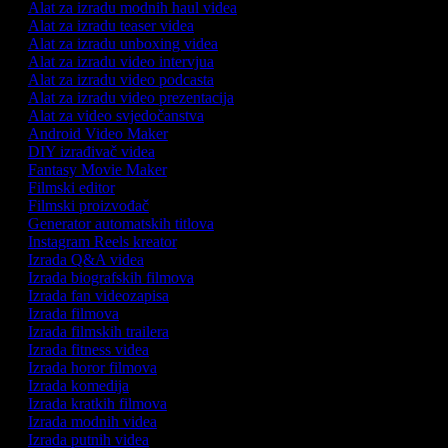
Alat za izradu modnih haul videa
Alat za izradu teaser videa
Alat za izradu unboxing videa
Alat za izradu video intervjua
Alat za izradu video podcasta
Alat za izradu video prezentacija
Alat za video svjedočanstva
Android Video Maker
DIY izrađivač videa
Fantasy Movie Maker
Filmski editor
Filmski proizvođač
Generator automatskih titlova
Instagram Reels kreator
Izrada Q&A videa
Izrada biografskih filmova
Izrada fan videozapisa
Izrada filmova
Izrada filmskih trailera
Izrada fitness videa
Izrada horor filmova
Izrada komedija
Izrada kratkih filmova
Izrada modnih videa
Izrada putnih videa