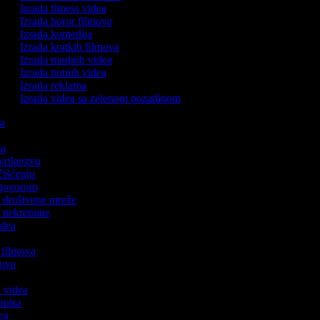
Izrada fitness videa
Izrada horor filmova
Izrada komedija
Izrada kratkih filmova
Izrada modnih videa
Izrada putnih videa
Izrada reklama
Izrada videa sa zelenom pozadinom
ka
ica
 vrtlarstvu
 čišćenju
s govorom
za društvene mreže
a nekretnine
videa
h filmova
lmova
a
h videa
zapisa
dea