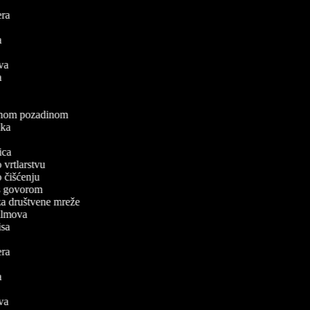
lera
a
va
mova
ea
a
elenom pozadinom
zaka
a
nica
o vrtlarstvu
 o čišćenju
a s govorom
 za društvene mreže
 filmova
pisa
lera
a
va
mova