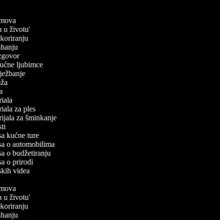
filmova
an u životu'
dekoriranju
kuhanju
 izgovor
 kućne ljubimce
 vježbanje
laža
iča
oriala
oriala za ples
orijala za šminkanje
esti
isa kućne ture
isa o automobilima
isa o budžetiranju
sa o prirodi
rskih videa
filmova
an u životu'
dekoriranju
kuhanju