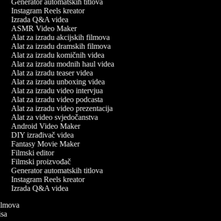
Generator automatskih titlova
Instagram Reels kreator
Izrada Q&A videa
ASMR Video Maker
Alat za izradu akcijskih filmova
Alat za izradu dramskih filmova
Alat za izradu komičnih videa
Alat za izradu modnih haul videa
Alat za izradu teaser videa
Alat za izradu unboxing videa
Alat za izradu video intervjua
Alat za izradu video podcasta
Alat za izradu video prezentacija
Alat za video svjedočanstva
Android Video Maker
DIY izrađivač videa
Fantasy Movie Maker
Filmski editor
Filmski proizvođač
Generator automatskih titlova
Instagram Reels kreator
Izrada Q&A videa
 filmova
pisa