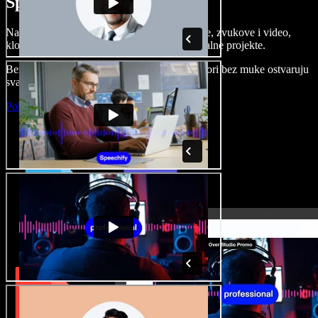
Speechify Studiju.
Napravite voice overe, dodajte besplatne slike, zvukove i video,
klonirajte svoj glas i složite sjajne audio-vizualne projekte.
Bez učenja i sve dostupno u pregledniku, autori bez muke ostvaruju
svaku kreativnu ideju.
Pokreni Studio