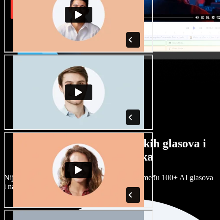
Veliki izbor muških i ženskih glasova i
raznih naglasaka
Nijedan projekt ne mora zvučati isto. Birajte među 100+ AI glasova
i naglasaka i prilagodite ih sebi.