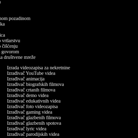
ea
a
elenom pozadinom
zaka
a
nica
o vrtlarstvu
 o čišćenju
a s govorom
 za društvene mreže
Izrada videozapisa za nekretnine
Izrađivač YouTube videa
Izrađivač animacija
Izrađivač biografskih filmova
Izrađivač crtanih filmova
Izrađivač demo videa
Izrađivač edukativnih videa
Izrađivač foto videozapisa
Izrađivač gaming videa
Izrađivač glazbenih filmova
Izrađivač glazbenih spotova
Izrađivač lyric videa
Izrađivač parodijskih videa