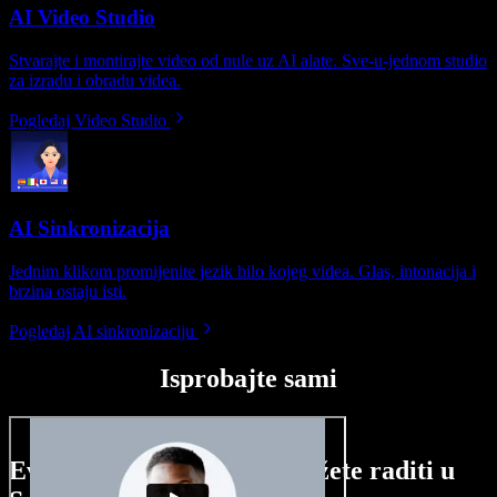
AI Video Studio
Stvarajte i montirajte video od nule uz AI alate. Sve-u-jednom studio
za izradu i obradu videa.
Pogledaj Video Studio
AI Sinkronizacija
Jednim klikom promijenite jezik bilo kojeg videa. Glas, intonacija i
brzina ostaju isti.
Pogledaj AI sinkronizaciju
Isprobajte sami
Evo malog pregleda što možete raditi u