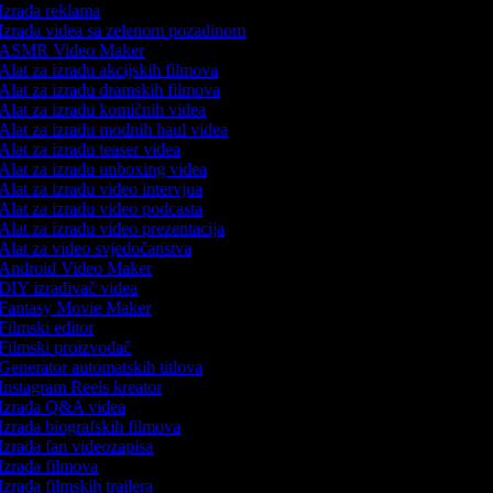
Izrada reklama
Izrada videa sa zelenom pozadinom
ASMR Video Maker
Alat za izradu akcijskih filmova
Alat za izradu dramskih filmova
Alat za izradu komičnih videa
Alat za izradu modnih haul videa
Alat za izradu teaser videa
Alat za izradu unboxing videa
Alat za izradu video intervjua
Alat za izradu video podcasta
Alat za izradu video prezentacija
Alat za video svjedočanstva
Android Video Maker
DIY izrađivač videa
Fantasy Movie Maker
Filmski editor
Filmski proizvođač
Generator automatskih titlova
Instagram Reels kreator
Izrada Q&A videa
Izrada biografskih filmova
Izrada fan videozapisa
Izrada filmova
Izrada filmskih trailera