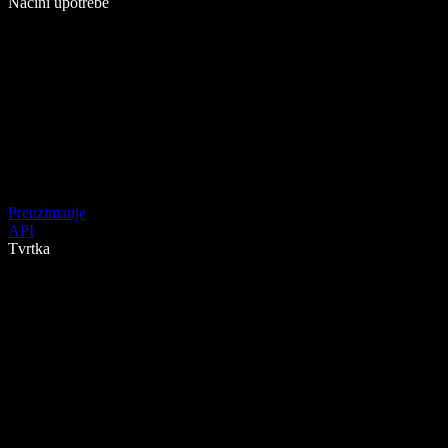
Načini upotrebe
Preuzimanje
API
Tvrtka