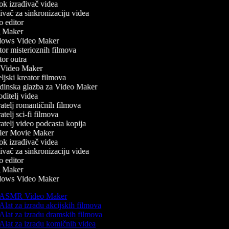
k izrađivač videa
vač za sinkronizaciju videa
 editor
 Maker
ows Video Maker
or misterioznih filmova
or outra
Video Maker
jski kreator filmova
inska glazba za Video Maker
itelj videa
atelj romantičnih filmova
telj sci-fi filmova
atelj video podcasta kopija
ler Movie Maker
k izrađivač videa
vač za sinkronizaciju videa
 editor
 Maker
ows Video Maker
ASMR Video Maker
Alat za izradu akcijskih filmova
Alat za izradu dramskih filmova
Alat za izradu komičnih videa