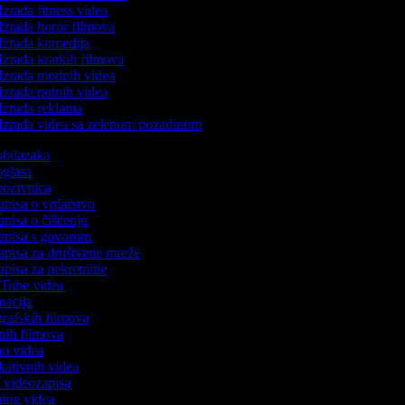
Izrada fitness videa
Izrada horor filmova
Izrada komedija
Izrada kratkih filmova
Izrada modnih videa
Izrada putnih videa
Izrada reklama
Izrada videa sa zelenom pozadinom
 obilazaka
 oglasa
 pozivnica
apisa o vrtlarstvu
zapisa o čišćenju
zapisa s govorom
zapisa za društvene mreže
zapisa za nekretnine
ouTube videa
imacija
ografskih filmova
tanih filmova
mo videa
ukativnih videa
to videozapisa
ming videa