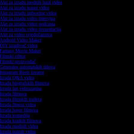
Alat za izradu modnih haul videa
Alat za izradu teaser videa
Alat za izradu unboxing videa
Alat za izradu video intervjua
Alat za izradu video podcasta
Alat za izradu video prezentacija
Alat za video svjedočanstva
Android Video Maker
DIY izrađivač videa
Fantasy Movie Maker
Filmski editor
Filmski proizvođač
Generator automatskih titlova
Instagram Reels kreator
Izrada Q&A videa
Izrada biografskih filmova
Izrada fan videozapisa
Izrada filmova
Izrada filmskih trailera
Izrada fitness videa
Izrada horor filmova
Izrada komedija
Izrada kratkih filmova
Izrada modnih videa
Izrada putnih videa