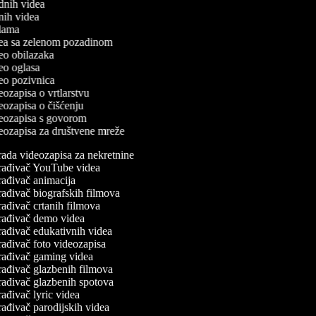
odnih videa
tnih videa
eklama
idea sa zelenom pozadinom
deo obilazaka
deo oglasa
ideo pozivnica
deozapisa o vrtlarstvu
deozapisa o čišćenju
ideozapisa s govorom
ideozapisa za društvene mreže
ada videozapisa za nekretnine
rađivač YouTube videa
ađivač animacija
ađivač biografskih filmova
ađivač crtanih filmova
rađivač demo videa
ađivač edukativnih videa
ađivač foto videozapisa
rađivač gaming videa
ađivač glazbenih filmova
rađivač glazbenih spotova
ađivač lyric videa
ađivač parodijskih videa