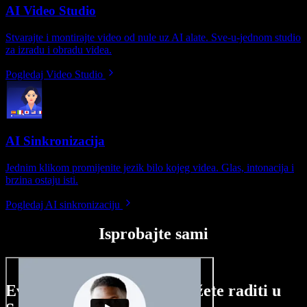
AI Video Studio
Stvarajte i montirajte video od nule uz AI alate. Sve-u-jednom studio
za izradu i obradu videa.
Pogledaj Video Studio
AI Sinkronizacija
Jednim klikom promijenite jezik bilo kojeg videa. Glas, intonacija i
brzina ostaju isti.
Pogledaj AI sinkronizaciju
Isprobajte sami
Evo malog pregleda što možete raditi u