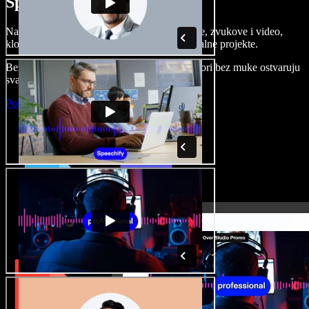
Speechify Studiju.
Napravite voice overe, dodajte besplatne slike, zvukove i video,
klonirajte svoj glas i složite sjajne audio-vizualne projekte.
Bez učenja i sve dostupno u pregledniku, autori bez muke ostvaruju
svaku kreativnu ideju.
Pokreni Studio