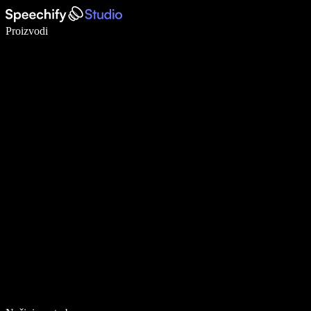
Pišite 5× brže uz glasovno diktiranje
Proizvodi
Saznajte više