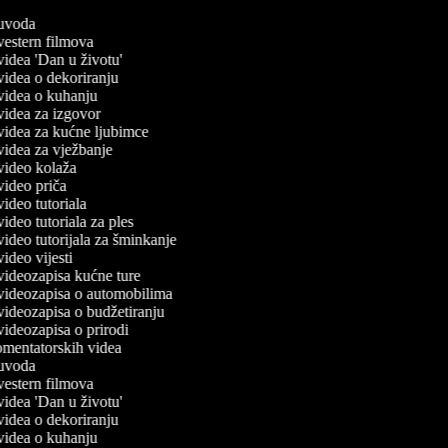
č uvoda
 vestern filmova
 videa 'Dan u životu'
 videa o dekoriranju
č videa o kuhanju
 videa za izgovor
č videa za kućne ljubimce
 videa za vježbanje
 video kolaža
 video priča
 video tutoriala
 video tutoriala za ples
 video tutorijala za šminkanje
 video vijesti
 videozapisa kućne ture
č videozapisa o automobilima
 videozapisa o budžetiranju
 videozapisa o prirodi
komentatorskih videa
č uvoda
 vestern filmova
 videa 'Dan u životu'
 videa o dekoriranju
č videa o kuhanju