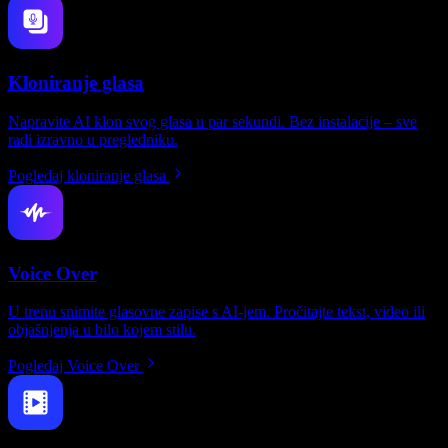
Kloniranje glasa
Napravite AI klon svog glasa u par sekundi. Bez instalacije – sve
radi izravno u pregledniku.
Pogledaj kloniranje glasa
Voice Over
U trenu snimite glasovne zapise s AI-jem. Pročitajte tekst, video ili
objašnjenja u bilo kojem stilu.
Pogledaj Voice Over