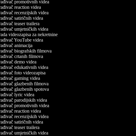
rađivač promotivnih videa
ađivač reaction videa
ađivač recenzijskih videa
ađivač satiričnih videa
ađivač teaser trailera
ađivač umjetničkih videa
ada videozapisa za nekretnine
rađivač YouTube videa
ađivač animacija
ađivač biografskih filmova
ađivač crtanih filmova
rađivač demo videa
ađivač edukativnih videa
ađivač foto videozapisa
rađivač gaming videa
ađivač glazbenih filmova
rađivač glazbenih spotova
ađivač lyric videa
ađivač parodijskih videa
rađivač promotivnih videa
ađivač reaction videa
ađivač recenzijskih videa
ađivač satiričnih videa
ađivač teaser trailera
ađivač umjetničkih videa