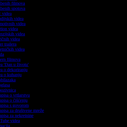
azbenih filmova
azbenih spotova
ic videa
rodijskih videa
omotivnih videa
action videa
cenzijskih videa
iričnih videa
ser trailera
jetničkih videa
oda
stern filmova
dea 'Dan u životu'
dea o dekoriranju
dea o kuhanju
 obilazaka
 oglasa
 pozivnica
apisa o vrtlarstvu
zapisa o čišćenju
zapisa s govorom
zapisa za društvene mreže
zapisa za nekretnine
ouTube videa
imacija