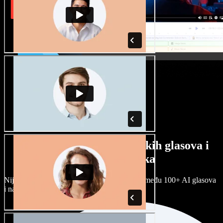
Veliki izbor muških i ženskih glasova i
raznih naglasaka
Nijedan projekt ne mora zvučati isto. Birajte među 100+ AI glasova
i naglasaka i prilagodite ih sebi.