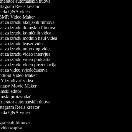
erator automatskih titlova
tagram Reels kreator
rada Q&A videa
MR Video Maker
t za izradu akcijskih filmova
at za izradu dramskih filmova
at za izradu komičnih videa
at za izradu modnih haul videa
t za izradu teaser videa
at za izradu unboxing videa
t za izradu video intervjua
t za izradu video podcasta
t za izradu video prezentacija
at za video svjedočanstva
droid Video Maker
Y izrađivač videa
ntasy Movie Maker
mski editor
lmski proizvođač
erator automatskih titlova
tagram Reels kreator
rada Q&A videa
ografskih filmova
n videozapisa