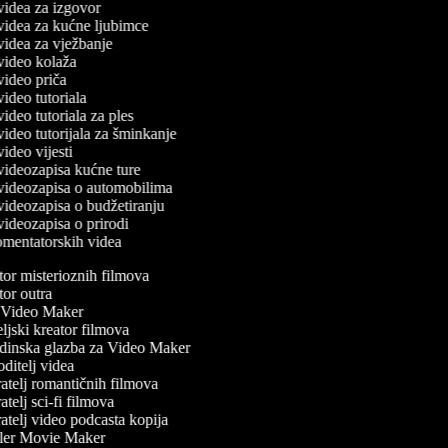
 videa za izgovor
č videa za kućne ljubimce
 videa za vježbanje
 video kolaža
 video priča
 video tutoriala
 video tutoriala za ples
 video tutorijala za šminkanje
 video vijesti
 videozapisa kućne ture
č videozapisa o automobilima
 videozapisa o budžetiranju
 videozapisa o prirodi
komentatorskih videa
or misterioznih filmova
or outra
Video Maker
jski kreator filmova
inska glazba za Video Maker
itelj videa
atelj romantičnih filmova
telj sci-fi filmova
atelj video podcasta kopija
ler Movie Maker