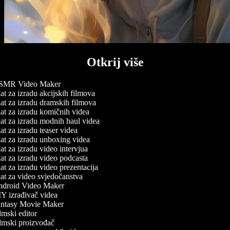
Otkrij više
MR Video Maker
t za izradu akcijskih filmova
at za izradu dramskih filmova
at za izradu komičnih videa
at za izradu modnih haul videa
t za izradu teaser videa
at za izradu unboxing videa
t za izradu video intervjua
t za izradu video podcasta
t za izradu video prezentacija
at za video svjedočanstva
droid Video Maker
Y izrađivač videa
ntasy Movie Maker
mski editor
lmski proizvođač