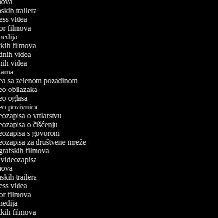
ilmova
lmskih trailera
tness videa
ror filmova
omedija
atkih filmova
odnih videa
tnih videa
eklama
idea sa zelenom pozadinom
deo obilazaka
deo oglasa
ideo pozivnica
deozapisa o vrtlarstvu
deozapisa o čišćenju
ideozapisa s govorom
ideozapisa za društvene mreže
ografskih filmova
n videozapisa
ilmova
lmskih trailera
tness videa
ror filmova
omedija
atkih filmova