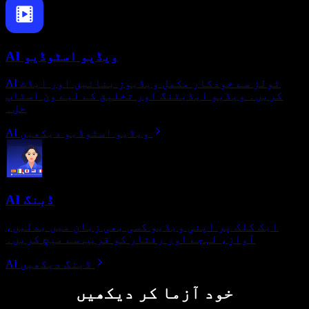
AI ویڈیو اسٹوڈیو
AI ٹولز سے خودکار مکمل ویڈیوز بنائیں اور ایڈٹ
کریں۔ ویڈیو ایڈیٹنگ اور تخلیق کے لیے ون اسٹاپ
حل۔
AI ویڈیو اسٹوڈیو دیکھیں
AI ڈبنگ
ایک کلک پر اپنی ویڈیو کسی بھی زبان میں بدلیں،
آواز، لہجے اور رفتار کو قریب سے میچ کریں۔
AI ڈبنگ دیکھیں
خود آزما کر دیکھیں