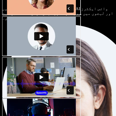
ہر پروجیکٹ الگ ہوتا ہے۔ سینکڑوں AI وائس ایکٹرز
اور لہجوں میں سے چنیں، اور اپنی مرضی کے مطابق سیٹ
کریں۔