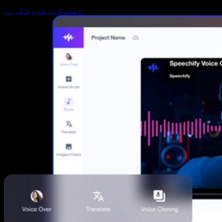
اسٹوڈیو شروع کریں