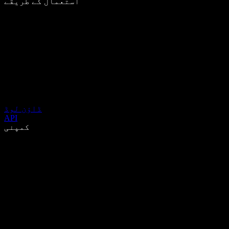
استعمال کے طریقے
ڈاؤن لوڈ
API
کمپنی