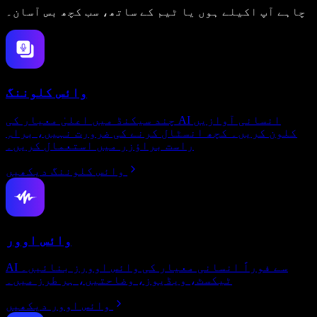
چاہے آپ اکیلے ہوں یا ٹیم کے ساتھ، سب کچھ بس آسان۔
وائس کلوننگ
چند سیکنڈ میں اعلیٰ معیار کی AI انسانی آوازیں
کلون کریں۔ کچھ انسٹال کرنے کی ضرورت نہیں، براہِ
راست براؤزر میں استعمال کریں۔
وائس کلوننگ دیکھیں
وائس اوور
AI سے فوراً انسانی معیار کی وائس اوورز بنائیں۔
ٹیکسٹ، ویڈیوز، وضاحتیں، ہر طرز میں۔
وائس اوور دیکھیں