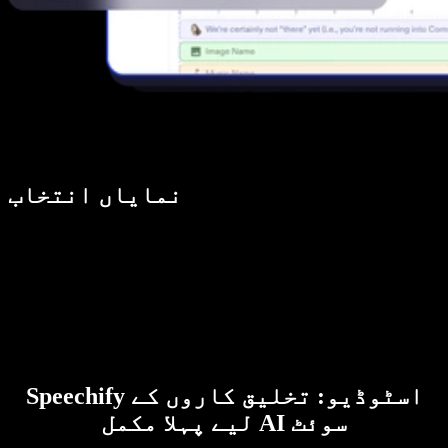
نمایاں انتخاب
Speechify اسٹوڈیو: تخلیق کاروں کے
لیے پہلا مکمل AI سوئٹ