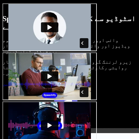
Speechify اسٹوڈیو سے کیا کچھ کر سکتے
ہیں، دیکھیے
وائس اوور بنائیں، رائلٹی فری امیجز، آڈیو،
ویڈیوز اور وائس کلون شامل کر کے بھرپور، شاندار
پروجیکٹس تیار کریں۔
زیرو لرننگ کَرو اور سب کچھ براؤزر میں، تخلیق کار
روایتی رکاوٹیں توڑ کر اپنے خیالات کو حقیقت بنا
سکتے ہیں۔
اسٹوڈیو شروع کریں