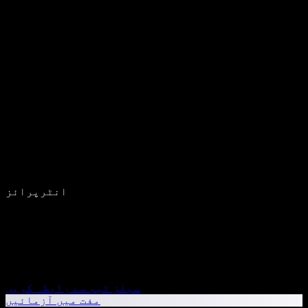
انٹرپرائز
سیلز ٹیم سے رابطہ کریں
مفت میں آزمائیں