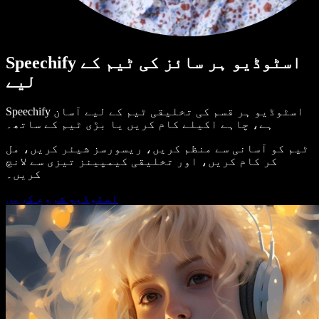
Speechify اسٹوڈیو ہر سائز کی ٹیم کے
لیے
Speechify اسٹوڈیو ہر قسم کی تخلیقی ٹیم کے لیے آسان
ہے، چاہے اکیلے کام کریں یا بڑی ٹیم کے ساتھ۔
ٹیم کو آسانی سے منظم کریں، ریسورسز شیئر کریں، مل
کر کام کریں، اور تخلیقی کیمپینز تیزی سے لانچ
کریں۔
اسٹوڈیو شروع کریں