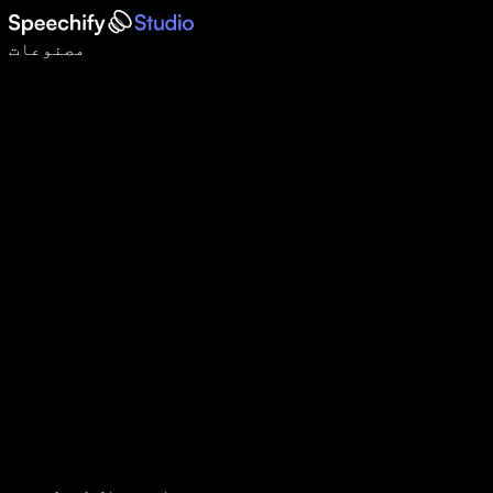
وائس ٹائپنگ کے ساتھ 5 گنا تیزی سے لکھیں
مصنوعات
مزید جانیں