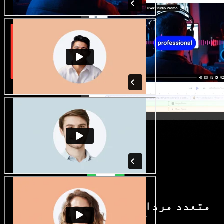
متعدد مردانہ و زنانہ آوازیں اور
لہجے دستیاب