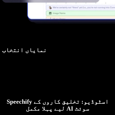
نمایاں انتخاب
Speechify اسٹوڈیو: تخلیق کاروں کے
لیے پہلا مکمل AI سوئٹ