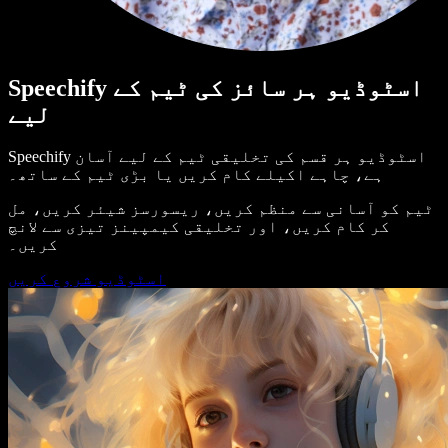
Speechify اسٹوڈیو ہر سائز کی ٹیم کے
لیے
Speechify اسٹوڈیو ہر قسم کی تخلیقی ٹیم کے لیے آسان
ہے، چاہے اکیلے کام کریں یا بڑی ٹیم کے ساتھ۔
ٹیم کو آسانی سے منظم کریں، ریسورسز شیئر کریں، مل
کر کام کریں، اور تخلیقی کیمپینز تیزی سے لانچ
کریں۔
اسٹوڈیو شروع کریں