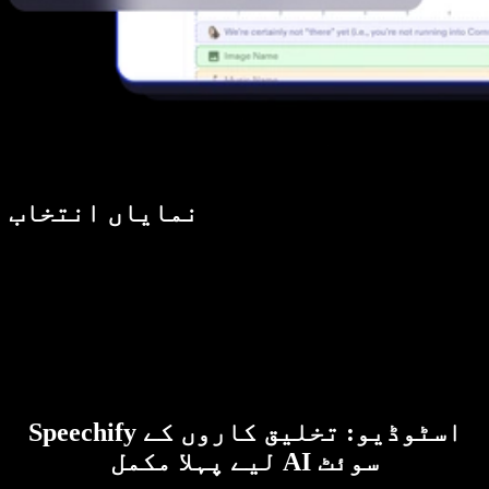
نمایاں انتخاب
Speechify اسٹوڈیو: تخلیق کاروں کے
لیے پہلا مکمل AI سوئٹ