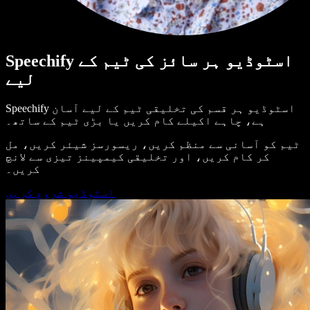
Speechify اسٹوڈیو ہر سائز کی ٹیم کے
لیے
Speechify اسٹوڈیو ہر قسم کی تخلیقی ٹیم کے لیے آسان
ہے، چاہے اکیلے کام کریں یا بڑی ٹیم کے ساتھ۔
ٹیم کو آسانی سے منظم کریں، ریسورسز شیئر کریں، مل
کر کام کریں، اور تخلیقی کیمپینز تیزی سے لانچ
کریں۔
اسٹوڈیو شروع کریں