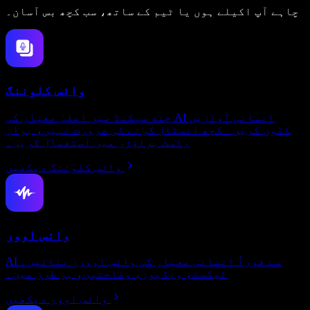
چاہے آپ اکیلے ہوں یا ٹیم کے ساتھ، سب کچھ بس آسان۔
وائس کلوننگ
چند سیکنڈ میں اعلیٰ معیار کی AI انسانی آوازیں
کلون کریں۔ کچھ انسٹال کرنے کی ضرورت نہیں، براہِ
راست براؤزر میں استعمال کریں۔
وائس کلوننگ دیکھیں
وائس اوور
AI سے فوراً انسانی معیار کی وائس اوورز بنائیں۔
ٹیکسٹ، ویڈیوز، وضاحتیں، ہر طرز میں۔
وائس اوور دیکھیں