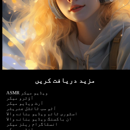
مزید دریافت کریں
ASMR ویڈیو میکر
آؤٹرو میکر
آرٹ ویڈیو میکر
آٹو سب ٹائٹل جنریٹر
اسٹوری ٹائم ویڈیو بنانے والا
ان باکسنگ ویڈیو بنانے والا
انسٹاگرام ریلز میکر
انٹرو میکر