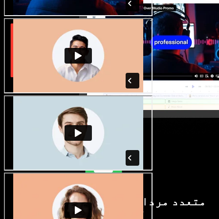
متعدد مردانہ و زنانہ آوازیں اور
لہجے دستیاب