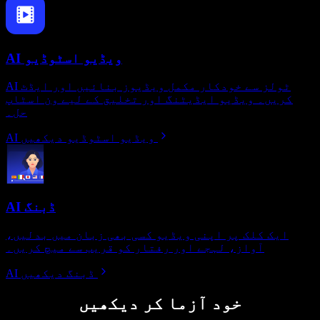
AI ویڈیو اسٹوڈیو
AI ٹولز سے خودکار مکمل ویڈیوز بنائیں اور ایڈٹ
کریں۔ ویڈیو ایڈیٹنگ اور تخلیق کے لیے ون اسٹاپ
حل۔
AI ویڈیو اسٹوڈیو دیکھیں
AI ڈبنگ
ایک کلک پر اپنی ویڈیو کسی بھی زبان میں بدلیں،
آواز، لہجے اور رفتار کو قریب سے میچ کریں۔
AI ڈبنگ دیکھیں
خود آزما کر دیکھیں