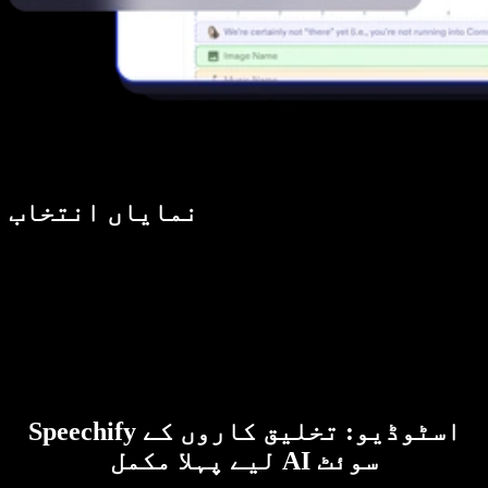
نمایاں انتخاب
Speechify اسٹوڈیو: تخلیق کاروں کے
لیے پہلا مکمل AI سوئٹ