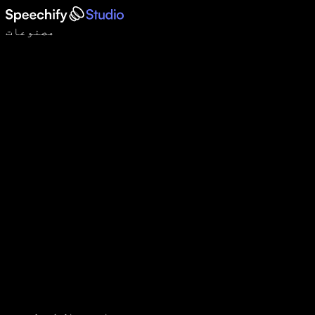
وائس ٹائپنگ کے ساتھ 5 گنا تیزی سے لکھیں
مصنوعات
مزید جانیں