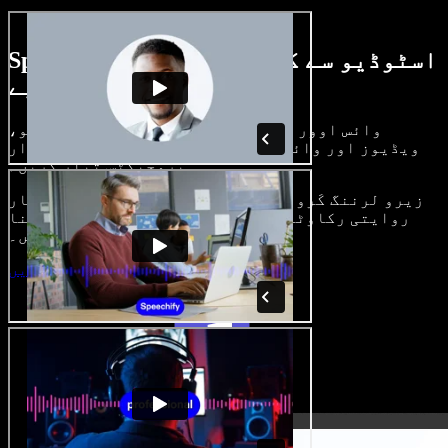
Speechify اسٹوڈیو سے کیا کچھ کر سکتے
ہیں، دیکھیے
وائس اوور بنائیں، رائلٹی فری امیجز، آڈیو،
ویڈیوز اور وائس کلون شامل کر کے بھرپور، شاندار
پروجیکٹس تیار کریں۔
زیرو لرننگ کَرو اور سب کچھ براؤزر میں، تخلیق کار
روایتی رکاوٹیں توڑ کر اپنے خیالات کو حقیقت بنا
سکتے ہیں۔
اسٹوڈیو شروع کریں