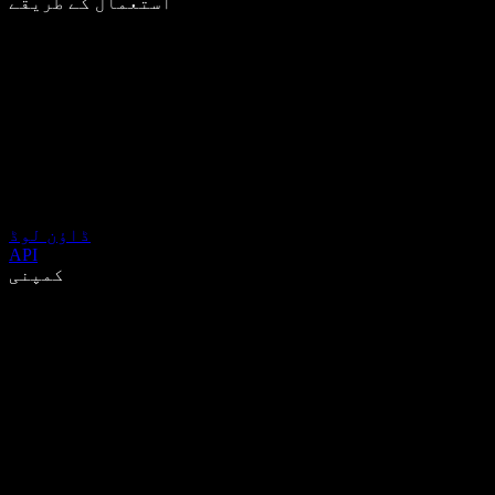
استعمال کے طریقے
ڈاؤن لوڈ
API
کمپنی