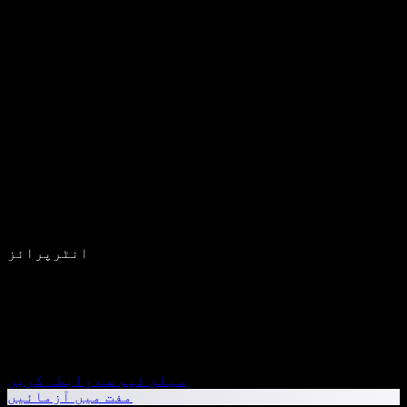
انٹرپرائز
سیلز ٹیم سے رابطہ کریں
مفت میں آزمائیں