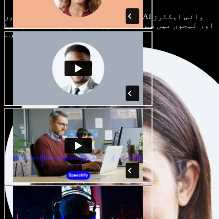
ہر پروجیکٹ الگ ہوتا ہے۔ سینکڑوں AI وائس ایکٹرز
اور لہجوں میں سے چنیں، اور اپنی مرضی کے مطابق سیٹ
کریں۔