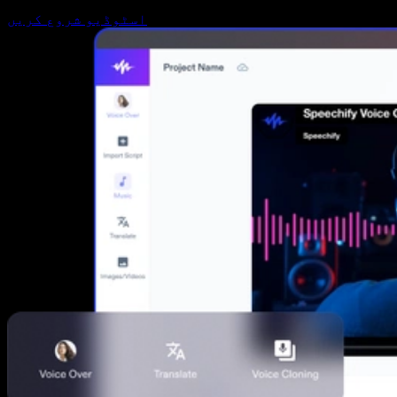
اسٹوڈیو شروع کریں