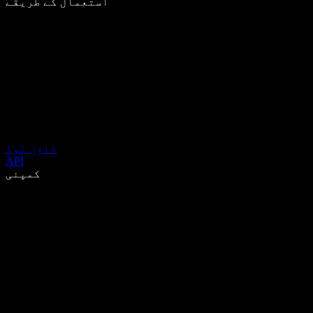
استعمال کے طریقے
ڈاؤن لوڈ
API
کمپنی