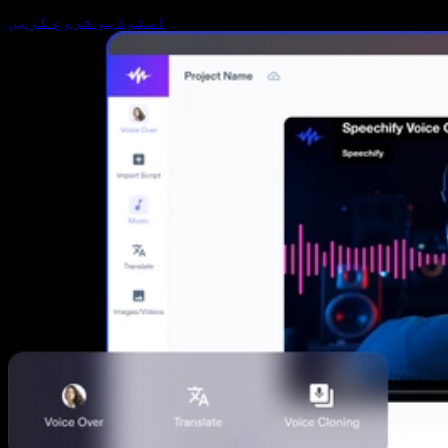
اسٹوڈیو شروع کریں