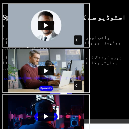
Speechify اسٹوڈیو سے کیا کچھ کر سکتے
ہیں، دیکھیے
وائس اوور بنائیں، رائلٹی فری امیجز، آڈیو،
ویڈیوز اور وائس کلون شامل کر کے بھرپور، شاندار
پروجیکٹس تیار کریں۔
زیرو لرننگ کَرو اور سب کچھ براؤزر میں، تخلیق کار
روایتی رکاوٹیں توڑ کر اپنے خیالات کو حقیقت بنا
سکتے ہیں۔
اسٹوڈیو شروع کریں