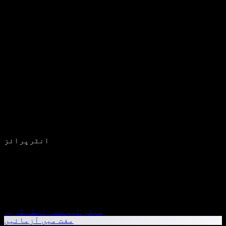
انٹرپرائز
سیلز ٹیم سے رابطہ کریں
مفت میں آزمائیں