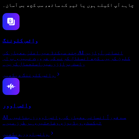
چاہے آپ اکیلے ہوں یا ٹیم کے ساتھ، سب کچھ بس آسان۔
وائس کلوننگ
چند سیکنڈ میں اعلیٰ معیار کی AI انسانی آوازیں
کلون کریں۔ کچھ انسٹال کرنے کی ضرورت نہیں، براہِ
راست براؤزر میں استعمال کریں۔
وائس کلوننگ دیکھیں
وائس اوور
AI سے فوراً انسانی معیار کی وائس اوورز بنائیں۔
ٹیکسٹ، ویڈیوز، وضاحتیں، ہر طرز میں۔
وائس اوور دیکھیں