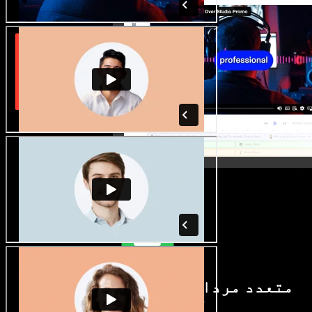
متعدد مردانہ و زنانہ آوازیں اور
لہجے دستیاب