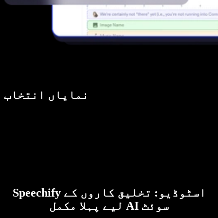
نمایاں انتخاب
Speechify اسٹوڈیو: تخلیق کاروں کے
لیے پہلا مکمل AI سوئٹ