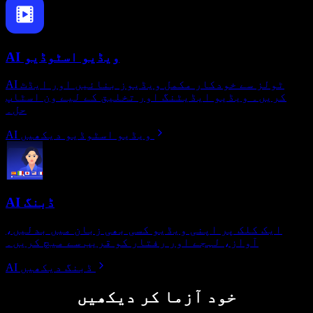
AI ویڈیو اسٹوڈیو
AI ٹولز سے خودکار مکمل ویڈیوز بنائیں اور ایڈٹ
کریں۔ ویڈیو ایڈیٹنگ اور تخلیق کے لیے ون اسٹاپ
حل۔
AI ویڈیو اسٹوڈیو دیکھیں
AI ڈبنگ
ایک کلک پر اپنی ویڈیو کسی بھی زبان میں بدلیں،
آواز، لہجے اور رفتار کو قریب سے میچ کریں۔
AI ڈبنگ دیکھیں
خود آزما کر دیکھیں