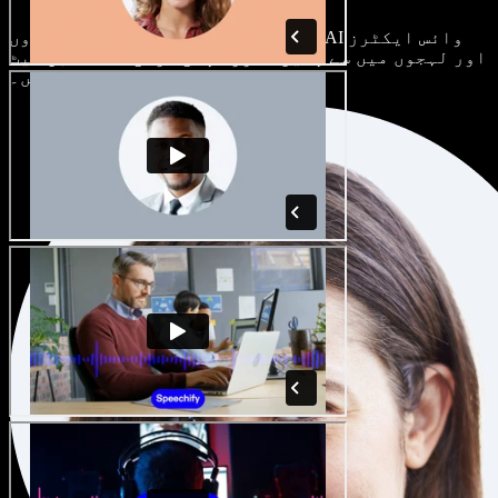
ہر پروجیکٹ الگ ہوتا ہے۔ سینکڑوں AI وائس ایکٹرز
اور لہجوں میں سے چنیں، اور اپنی مرضی کے مطابق سیٹ
کریں۔