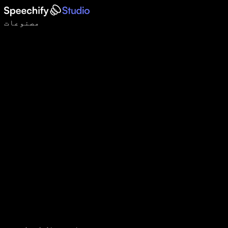
وائس ٹائپنگ کے ساتھ 5 گنا تیزی سے لکھیں
مصنوعات
مزید جانیں