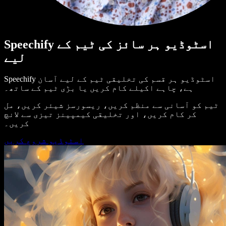
Speechify اسٹوڈیو ہر سائز کی ٹیم کے
لیے
Speechify اسٹوڈیو ہر قسم کی تخلیقی ٹیم کے لیے آسان
ہے، چاہے اکیلے کام کریں یا بڑی ٹیم کے ساتھ۔
ٹیم کو آسانی سے منظم کریں، ریسورسز شیئر کریں، مل
کر کام کریں، اور تخلیقی کیمپینز تیزی سے لانچ
کریں۔
اسٹوڈیو شروع کریں