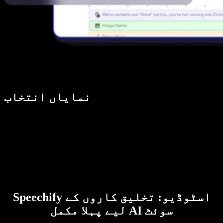
نمایاں انتخاب
Speechify اسٹوڈیو: تخلیق کاروں کے
لیے پہلا مکمل AI سوئٹ