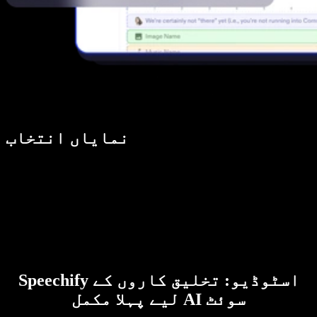
نمایاں انتخاب
Speechify اسٹوڈیو: تخلیق کاروں کے
لیے پہلا مکمل AI سوئٹ