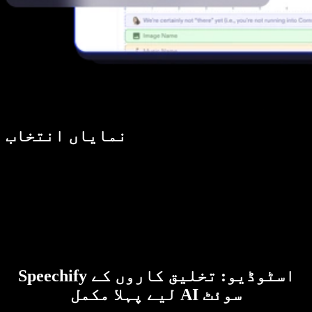
نمایاں انتخاب
Speechify اسٹوڈیو: تخلیق کاروں کے
لیے پہلا مکمل AI سوئٹ