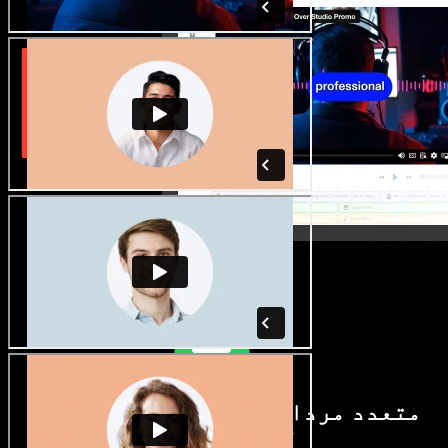
متعدد مردانہ و زنانہ آوازیں اور
لہجے دستیاب