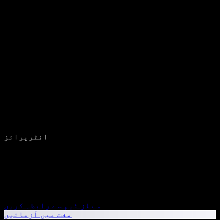
انٹرپرائز
سیلز ٹیم سے رابطہ کریں
مفت میں آزمائیں