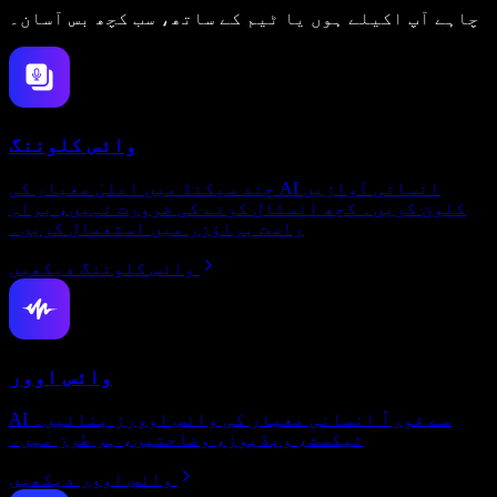
چاہے آپ اکیلے ہوں یا ٹیم کے ساتھ، سب کچھ بس آسان۔
وائس کلوننگ
چند سیکنڈ میں اعلیٰ معیار کی AI انسانی آوازیں
کلون کریں۔ کچھ انسٹال کرنے کی ضرورت نہیں، براہِ
راست براؤزر میں استعمال کریں۔
وائس کلوننگ دیکھیں
وائس اوور
AI سے فوراً انسانی معیار کی وائس اوورز بنائیں۔
ٹیکسٹ، ویڈیوز، وضاحتیں، ہر طرز میں۔
وائس اوور دیکھیں