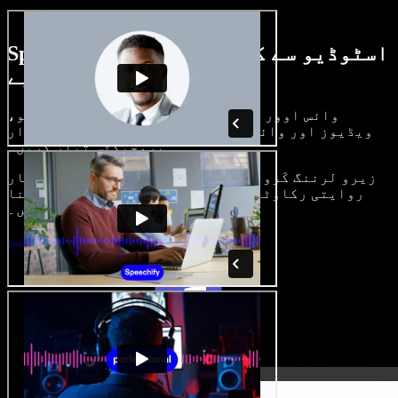
Speechify اسٹوڈیو سے کیا کچھ کر سکتے
ہیں، دیکھیے
وائس اوور بنائیں، رائلٹی فری امیجز، آڈیو،
ویڈیوز اور وائس کلون شامل کر کے بھرپور، شاندار
پروجیکٹس تیار کریں۔
زیرو لرننگ کَرو اور سب کچھ براؤزر میں، تخلیق کار
روایتی رکاوٹیں توڑ کر اپنے خیالات کو حقیقت بنا
سکتے ہیں۔
اسٹوڈیو شروع کریں