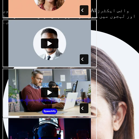
ہر پروجیکٹ الگ ہوتا ہے۔ سینکڑوں AI وائس ایکٹرز
اور لہجوں میں سے چنیں، اور اپنی مرضی کے مطابق سیٹ
کریں۔