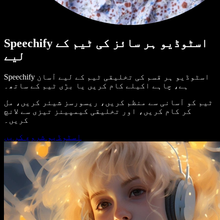
Speechify اسٹوڈیو ہر سائز کی ٹیم کے
لیے
Speechify اسٹوڈیو ہر قسم کی تخلیقی ٹیم کے لیے آسان
ہے، چاہے اکیلے کام کریں یا بڑی ٹیم کے ساتھ۔
ٹیم کو آسانی سے منظم کریں، ریسورسز شیئر کریں، مل
کر کام کریں، اور تخلیقی کیمپینز تیزی سے لانچ
کریں۔
اسٹوڈیو شروع کریں