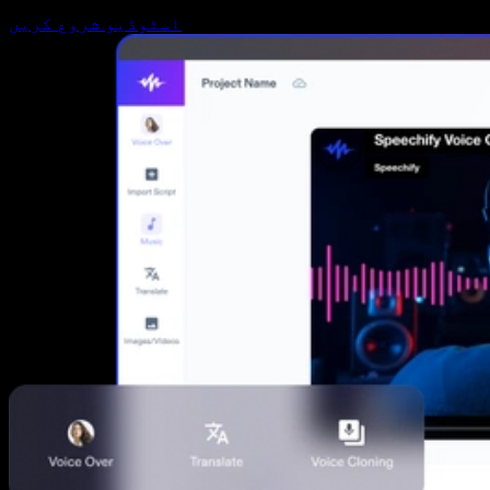
اسٹوڈیو شروع کریں