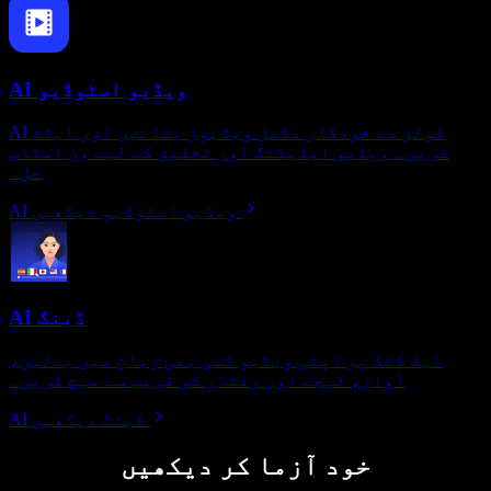
AI ویڈیو اسٹوڈیو
AI ٹولز سے خودکار مکمل ویڈیوز بنائیں اور ایڈٹ
کریں۔ ویڈیو ایڈیٹنگ اور تخلیق کے لیے ون اسٹاپ
حل۔
AI ویڈیو اسٹوڈیو دیکھیں
AI ڈبنگ
ایک کلک پر اپنی ویڈیو کسی بھی زبان میں بدلیں،
آواز، لہجے اور رفتار کو قریب سے میچ کریں۔
AI ڈبنگ دیکھیں
خود آزما کر دیکھیں