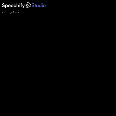
وائس ٹائپنگ کے ساتھ 5 گنا تیزی سے لکھیں
مصنوعات
مزید جانیں