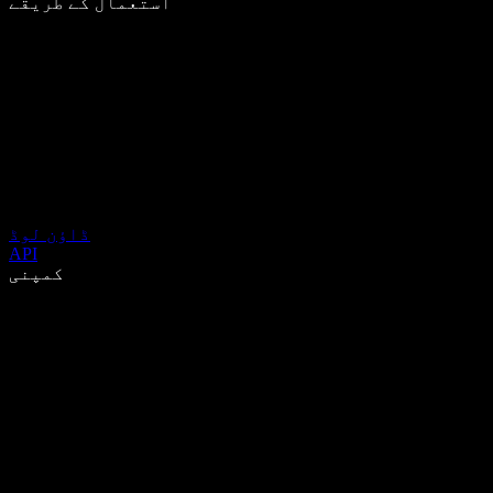
استعمال کے طریقے
ڈاؤن لوڈ
API
کمپنی