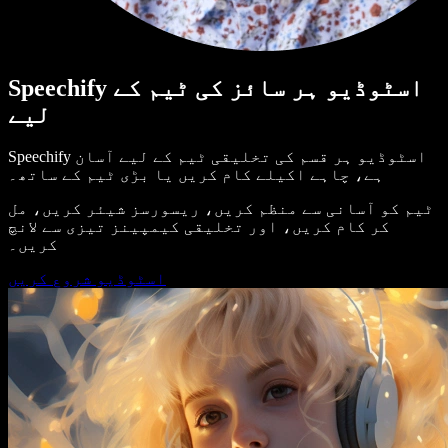
Speechify اسٹوڈیو ہر سائز کی ٹیم کے
لیے
Speechify اسٹوڈیو ہر قسم کی تخلیقی ٹیم کے لیے آسان
ہے، چاہے اکیلے کام کریں یا بڑی ٹیم کے ساتھ۔
ٹیم کو آسانی سے منظم کریں، ریسورسز شیئر کریں، مل
کر کام کریں، اور تخلیقی کیمپینز تیزی سے لانچ
کریں۔
اسٹوڈیو شروع کریں