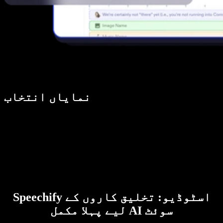
نمایاں انتخاب
Speechify اسٹوڈیو: تخلیق کاروں کے
لیے پہلا مکمل AI سوئٹ