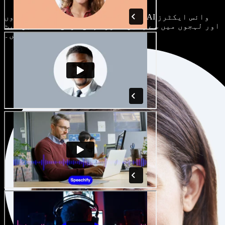
ہر پروجیکٹ الگ ہوتا ہے۔ سینکڑوں AI وائس ایکٹرز
اور لہجوں میں سے چنیں، اور اپنی مرضی کے مطابق سیٹ
کریں۔