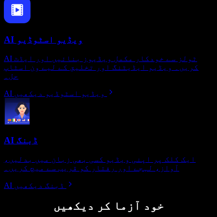
AI ویڈیو اسٹوڈیو
AI ٹولز سے خودکار مکمل ویڈیوز بنائیں اور ایڈٹ
کریں۔ ویڈیو ایڈیٹنگ اور تخلیق کے لیے ون اسٹاپ
حل۔
AI ویڈیو اسٹوڈیو دیکھیں
AI ڈبنگ
ایک کلک پر اپنی ویڈیو کسی بھی زبان میں بدلیں،
آواز، لہجے اور رفتار کو قریب سے میچ کریں۔
AI ڈبنگ دیکھیں
خود آزما کر دیکھیں