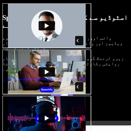
Speechify اسٹوڈیو سے کیا کچھ کر سکتے
ہیں، دیکھیے
وائس اوور بنائیں، رائلٹی فری امیجز، آڈیو،
ویڈیوز اور وائس کلون شامل کر کے بھرپور، شاندار
پروجیکٹس تیار کریں۔
زیرو لرننگ کَرو اور سب کچھ براؤزر میں، تخلیق کار
روایتی رکاوٹیں توڑ کر اپنے خیالات کو حقیقت بنا
سکتے ہیں۔
اسٹوڈیو شروع کریں