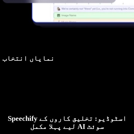
نمایاں انتخاب
Speechify اسٹوڈیو: تخلیق کاروں کے
لیے پہلا مکمل AI سوئٹ