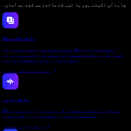
چاہے آپ اکیلے ہوں یا ٹیم کے ساتھ، سب کچھ بس آسان۔
وائس کلوننگ
چند سیکنڈ میں اعلیٰ معیار کی AI انسانی آوازیں
کلون کریں۔ کچھ انسٹال کرنے کی ضرورت نہیں، براہِ
راست براؤزر میں استعمال کریں۔
وائس کلوننگ دیکھیں
وائس اوور
AI سے فوراً انسانی معیار کی وائس اوورز بنائیں۔
ٹیکسٹ، ویڈیوز، وضاحتیں، ہر طرز میں۔
وائس اوور دیکھیں