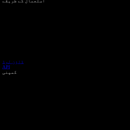
استعمال کے طریقے
ڈاؤن لوڈ
API
کمپنی