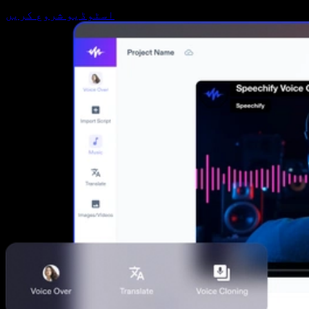
اسٹوڈیو شروع کریں