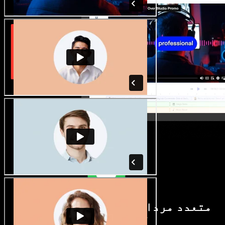
متعدد مردانہ و زنانہ آوازیں اور
لہجے دستیاب