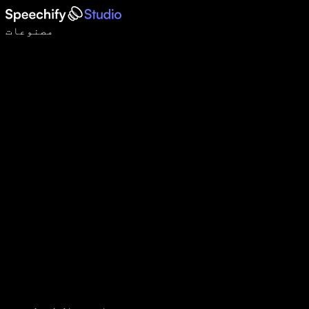
وائس ٹائپنگ کے ساتھ 5 گنا تیزی سے لکھیں
مصنوعات
مزید جانیں