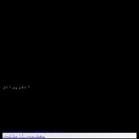
انٹرپرائز
سیلز ٹیم سے رابطہ کریں
مفت میں آزمائیں