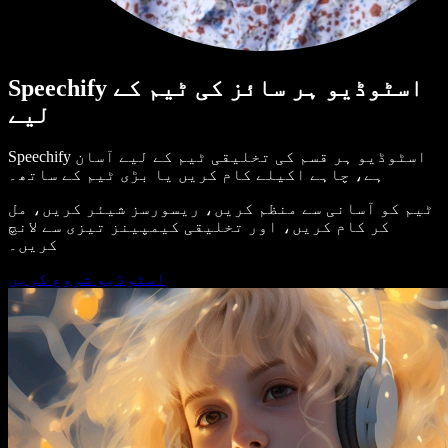
Speechify اسٹوڈیو ہر سائز کی ٹیم کے
لیے
Speechify اسٹوڈیو ہر قسم کی تخلیقی ٹیم کے لیے آسان
ہے، چاہے اکیلے کام کریں یا بڑی ٹیم کے ساتھ۔
ٹیم کو آسانی سے منظم کریں، ریسورسز شیئر کریں، مل
کر کام کریں، اور تخلیقی کیمپینز تیزی سے لانچ
کریں۔
اسٹوڈیو شروع کریں