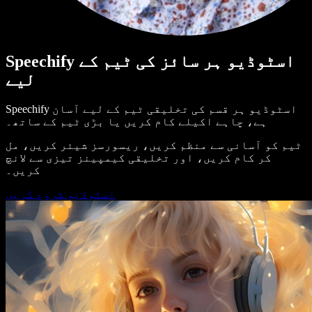
Speechify اسٹوڈیو ہر سائز کی ٹیم کے
لیے
Speechify اسٹوڈیو ہر قسم کی تخلیقی ٹیم کے لیے آسان
ہے، چاہے اکیلے کام کریں یا بڑی ٹیم کے ساتھ۔
ٹیم کو آسانی سے منظم کریں، ریسورسز شیئر کریں، مل
کر کام کریں، اور تخلیقی کیمپینز تیزی سے لانچ
کریں۔
اسٹوڈیو شروع کریں