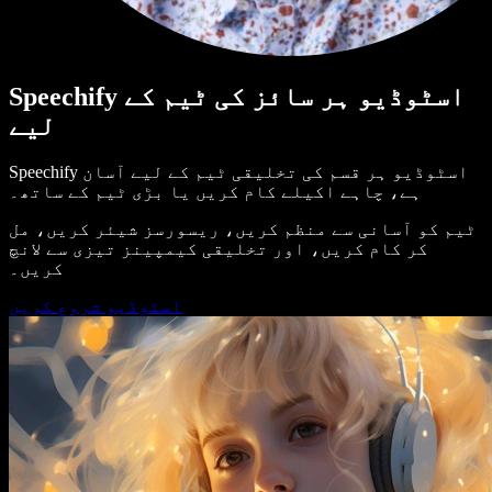
Speechify اسٹوڈیو ہر سائز کی ٹیم کے
لیے
Speechify اسٹوڈیو ہر قسم کی تخلیقی ٹیم کے لیے آسان
ہے، چاہے اکیلے کام کریں یا بڑی ٹیم کے ساتھ۔
ٹیم کو آسانی سے منظم کریں، ریسورسز شیئر کریں، مل
کر کام کریں، اور تخلیقی کیمپینز تیزی سے لانچ
کریں۔
اسٹوڈیو شروع کریں