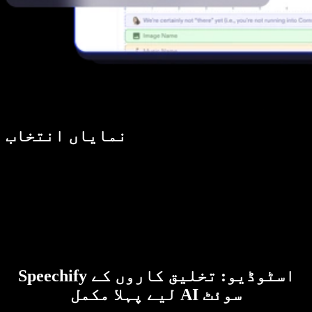
نمایاں انتخاب
Speechify اسٹوڈیو: تخلیق کاروں کے
لیے پہلا مکمل AI سوئٹ