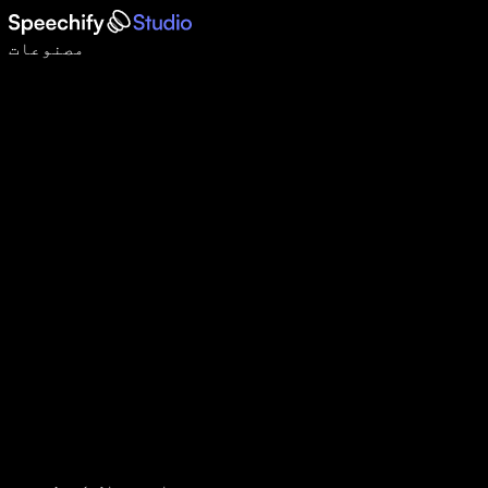
وائس ٹائپنگ کے ساتھ 5 گنا تیزی سے لکھیں
مصنوعات
مزید جانیں