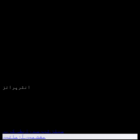
انٹرپرائز
سیلز ٹیم سے رابطہ کریں
مفت میں آزمائیں