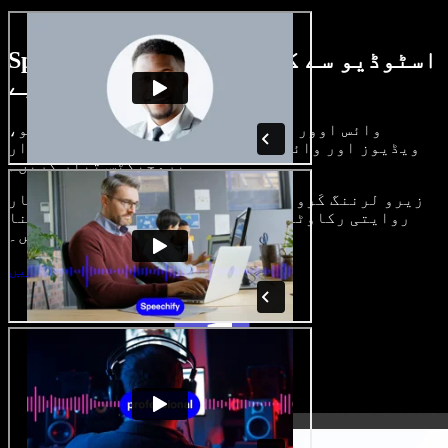
Speechify اسٹوڈیو سے کیا کچھ کر سکتے
ہیں، دیکھیے
وائس اوور بنائیں، رائلٹی فری امیجز، آڈیو،
ویڈیوز اور وائس کلون شامل کر کے بھرپور، شاندار
پروجیکٹس تیار کریں۔
زیرو لرننگ کَرو اور سب کچھ براؤزر میں، تخلیق کار
روایتی رکاوٹیں توڑ کر اپنے خیالات کو حقیقت بنا
سکتے ہیں۔
اسٹوڈیو شروع کریں