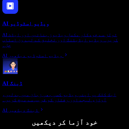
AI ویڈیو اسٹوڈیو
AI ٹولز سے خودکار مکمل ویڈیوز بنائیں اور ایڈٹ
کریں۔ ویڈیو ایڈیٹنگ اور تخلیق کے لیے ون اسٹاپ
حل۔
AI ویڈیو اسٹوڈیو دیکھیں
AI ڈبنگ
ایک کلک پر اپنی ویڈیو کسی بھی زبان میں بدلیں،
آواز، لہجے اور رفتار کو قریب سے میچ کریں۔
AI ڈبنگ دیکھیں
خود آزما کر دیکھیں