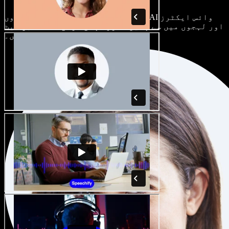
ہر پروجیکٹ الگ ہوتا ہے۔ سینکڑوں AI وائس ایکٹرز
اور لہجوں میں سے چنیں، اور اپنی مرضی کے مطابق سیٹ
کریں۔