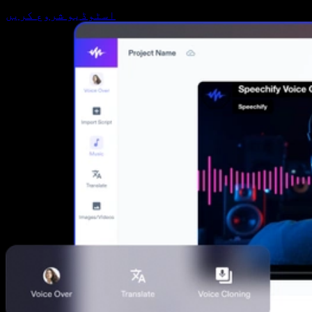
اسٹوڈیو شروع کریں