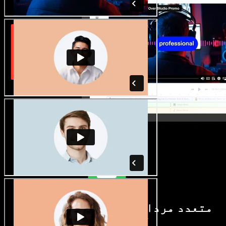
متعدد مردانہ و زنانہ آوازیں اور
لہجے دستیاب