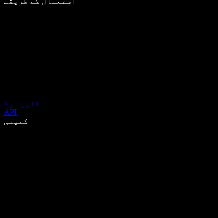
استعمال کے طریقے
ڈاؤن لوڈ
API
کمپنی