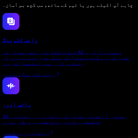
چاہے آپ اکیلے ہوں یا ٹیم کے ساتھ، سب کچھ بس آسان۔
وائس کلوننگ
چند سیکنڈ میں اعلیٰ معیار کی AI انسانی آوازیں
کلون کریں۔ کچھ انسٹال کرنے کی ضرورت نہیں، براہِ
راست براؤزر میں استعمال کریں۔
وائس کلوننگ دیکھیں
وائس اوور
AI سے فوراً انسانی معیار کی وائس اوورز بنائیں۔
ٹیکسٹ، ویڈیوز، وضاحتیں، ہر طرز میں۔
وائس اوور دیکھیں