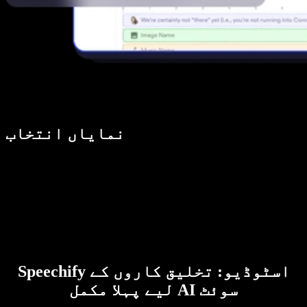
نمایاں انتخاب
Speechify اسٹوڈیو: تخلیق کاروں کے
لیے پہلا مکمل AI سوئٹ