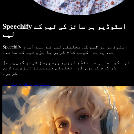
Speechify اسٹوڈیو ہر سائز کی ٹیم کے
لیے
Speechify اسٹوڈیو ہر قسم کی تخلیقی ٹیم کے لیے آسان
ہے، چاہے اکیلے کام کریں یا بڑی ٹیم کے ساتھ۔
ٹیم کو آسانی سے منظم کریں، ریسورسز شیئر کریں، مل
کر کام کریں، اور تخلیقی کیمپینز تیزی سے لانچ
کریں۔
اسٹوڈیو شروع کریں