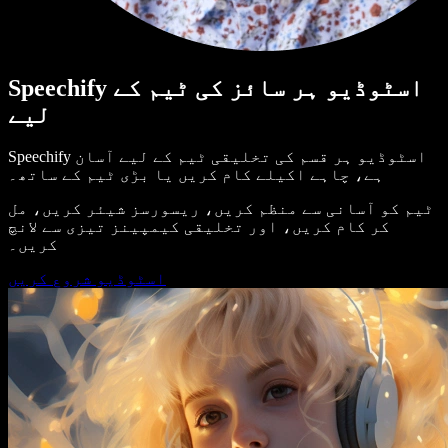
Speechify اسٹوڈیو ہر سائز کی ٹیم کے
لیے
Speechify اسٹوڈیو ہر قسم کی تخلیقی ٹیم کے لیے آسان
ہے، چاہے اکیلے کام کریں یا بڑی ٹیم کے ساتھ۔
ٹیم کو آسانی سے منظم کریں، ریسورسز شیئر کریں، مل
کر کام کریں، اور تخلیقی کیمپینز تیزی سے لانچ
کریں۔
اسٹوڈیو شروع کریں