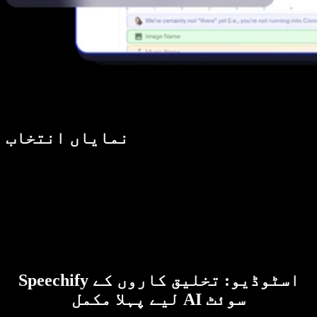
نمایاں انتخاب
Speechify اسٹوڈیو: تخلیق کاروں کے
لیے پہلا مکمل AI سوئٹ