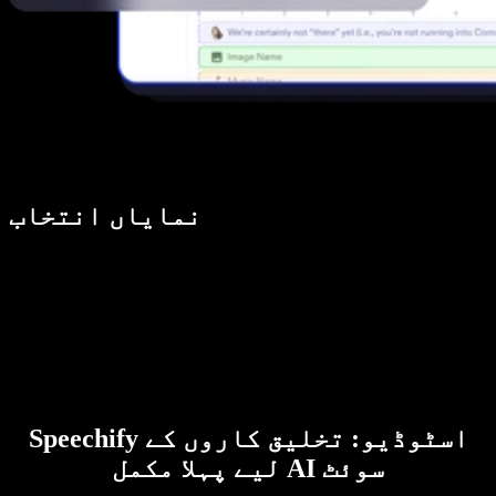
نمایاں انتخاب
Speechify اسٹوڈیو: تخلیق کاروں کے
لیے پہلا مکمل AI سوئٹ