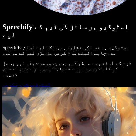
Speechify اسٹوڈیو ہر سائز کی ٹیم کے
لیے
Speechify اسٹوڈیو ہر قسم کی تخلیقی ٹیم کے لیے آسان
ہے، چاہے اکیلے کام کریں یا بڑی ٹیم کے ساتھ۔
ٹیم کو آسانی سے منظم کریں، ریسورسز شیئر کریں، مل
کر کام کریں، اور تخلیقی کیمپینز تیزی سے لانچ
کریں۔
اسٹوڈیو شروع کریں