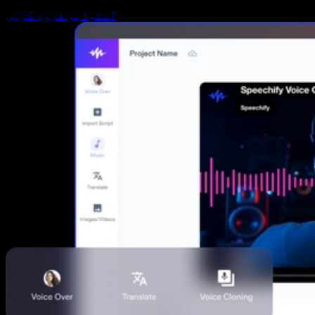
اسٹوڈیو شروع کریں