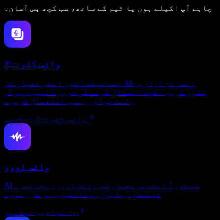
چاہے آپ اکیلے ہوں یا ٹیم کے ساتھ، سب کچھ بس آسان۔
وائس کلوننگ
چند سیکنڈ میں اعلیٰ معیار کی AI انسانی آوازیں
کلون کریں۔ کچھ انسٹال کرنے کی ضرورت نہیں، براہِ
راست براؤزر میں استعمال کریں۔
وائس کلوننگ دیکھیں
وائس اوور
AI سے فوراً انسانی معیار کی وائس اوورز بنائیں۔
ٹیکسٹ، ویڈیوز، وضاحتیں، ہر طرز میں۔
وائس اوور دیکھیں