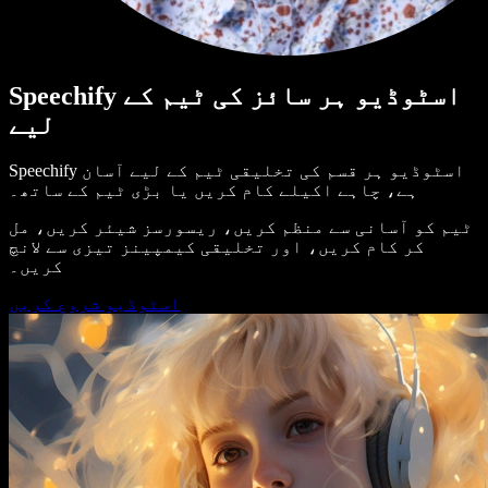
Speechify اسٹوڈیو ہر سائز کی ٹیم کے
لیے
Speechify اسٹوڈیو ہر قسم کی تخلیقی ٹیم کے لیے آسان
ہے، چاہے اکیلے کام کریں یا بڑی ٹیم کے ساتھ۔
ٹیم کو آسانی سے منظم کریں، ریسورسز شیئر کریں، مل
کر کام کریں، اور تخلیقی کیمپینز تیزی سے لانچ
کریں۔
اسٹوڈیو شروع کریں