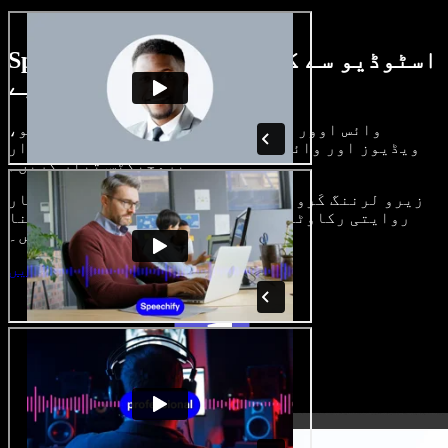
Speechify اسٹوڈیو سے کیا کچھ کر سکتے
ہیں، دیکھیے
وائس اوور بنائیں، رائلٹی فری امیجز، آڈیو،
ویڈیوز اور وائس کلون شامل کر کے بھرپور، شاندار
پروجیکٹس تیار کریں۔
زیرو لرننگ کَرو اور سب کچھ براؤزر میں، تخلیق کار
روایتی رکاوٹیں توڑ کر اپنے خیالات کو حقیقت بنا
سکتے ہیں۔
اسٹوڈیو شروع کریں