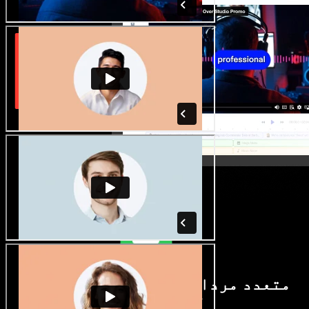
متعدد مردانہ و زنانہ آوازیں اور
لہجے دستیاب