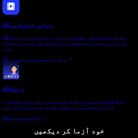
AI ویڈیو اسٹوڈیو
AI ٹولز سے خودکار مکمل ویڈیوز بنائیں اور ایڈٹ
کریں۔ ویڈیو ایڈیٹنگ اور تخلیق کے لیے ون اسٹاپ
حل۔
AI ویڈیو اسٹوڈیو دیکھیں
AI ڈبنگ
ایک کلک پر اپنی ویڈیو کسی بھی زبان میں بدلیں،
آواز، لہجے اور رفتار کو قریب سے میچ کریں۔
AI ڈبنگ دیکھیں
خود آزما کر دیکھیں