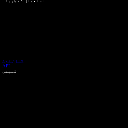
استعمال کے طریقے
ڈاؤن لوڈ
API
کمپنی