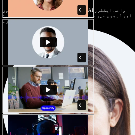
ہر پروجیکٹ الگ ہوتا ہے۔ سینکڑوں AI وائس ایکٹرز
اور لہجوں میں سے چنیں، اور اپنی مرضی کے مطابق سیٹ
کریں۔