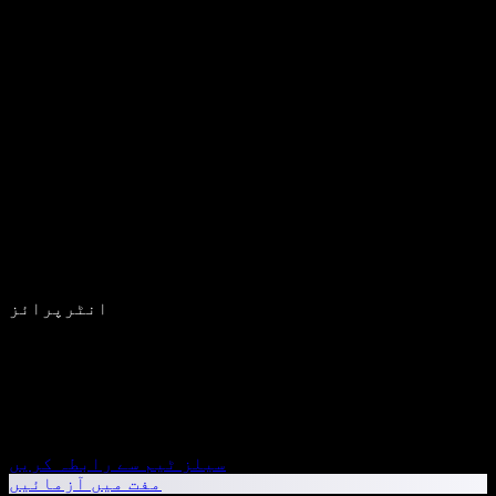
انٹرپرائز
سیلز ٹیم سے رابطہ کریں
مفت میں آزمائیں