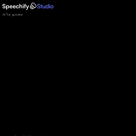
وائس ٹائپنگ کے ساتھ 5 گنا تیزی سے لکھیں
مصنوعات
مزید جانیں