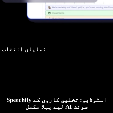
نمایاں انتخاب
Speechify اسٹوڈیو: تخلیق کاروں کے
لیے پہلا مکمل AI سوئٹ