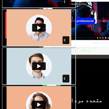
متعدد مردانہ و زنانہ آوازیں اور
لہجے دستیاب