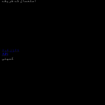
استعمال کے طریقے
ڈاؤن لوڈ
API
کمپنی