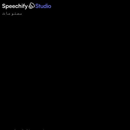
وائس ٹائپنگ کے ساتھ 5 گنا تیزی سے لکھیں
مصنوعات
مزید جانیں