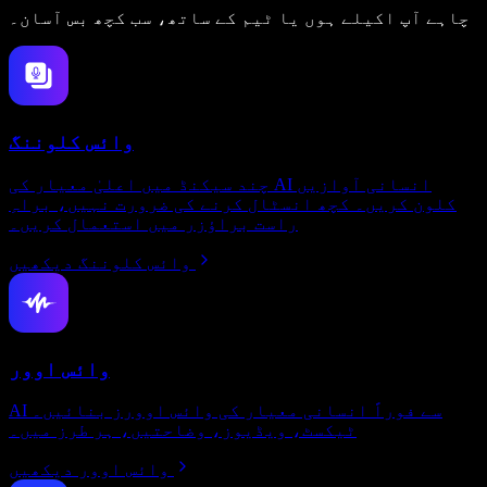
چاہے آپ اکیلے ہوں یا ٹیم کے ساتھ، سب کچھ بس آسان۔
وائس کلوننگ
چند سیکنڈ میں اعلیٰ معیار کی AI انسانی آوازیں
کلون کریں۔ کچھ انسٹال کرنے کی ضرورت نہیں، براہِ
راست براؤزر میں استعمال کریں۔
وائس کلوننگ دیکھیں
وائس اوور
AI سے فوراً انسانی معیار کی وائس اوورز بنائیں۔
ٹیکسٹ، ویڈیوز، وضاحتیں، ہر طرز میں۔
وائس اوور دیکھیں