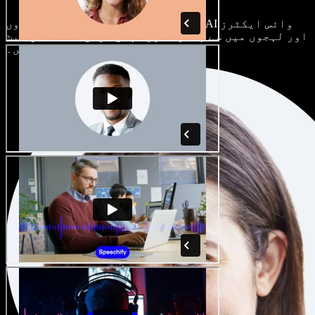
ہر پروجیکٹ الگ ہوتا ہے۔ سینکڑوں AI وائس ایکٹرز
اور لہجوں میں سے چنیں، اور اپنی مرضی کے مطابق سیٹ
کریں۔