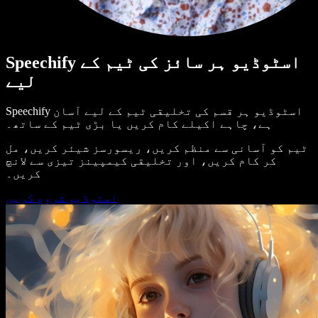
Speechify اسٹوڈیو ہر سائز کی ٹیم کے
لیے
Speechify اسٹوڈیو ہر قسم کی تخلیقی ٹیم کے لیے آسان
ہے، چاہے اکیلے کام کریں یا بڑی ٹیم کے ساتھ۔
ٹیم کو آسانی سے منظم کریں، ریسورسز شیئر کریں، مل
کر کام کریں، اور تخلیقی کیمپینز تیزی سے لانچ
کریں۔
اسٹوڈیو شروع کریں