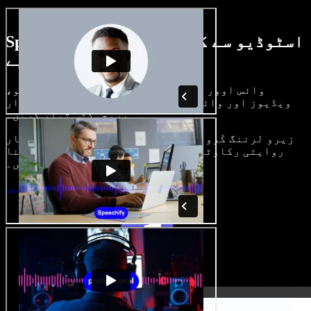
Speechify اسٹوڈیو سے کیا کچھ کر سکتے
ہیں، دیکھیے
وائس اوور بنائیں، رائلٹی فری امیجز، آڈیو،
ویڈیوز اور وائس کلون شامل کر کے بھرپور، شاندار
پروجیکٹس تیار کریں۔
زیرو لرننگ کَرو اور سب کچھ براؤزر میں، تخلیق کار
روایتی رکاوٹیں توڑ کر اپنے خیالات کو حقیقت بنا
سکتے ہیں۔
اسٹوڈیو شروع کریں