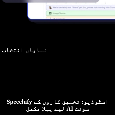
نمایاں انتخاب
Speechify اسٹوڈیو: تخلیق کاروں کے
لیے پہلا مکمل AI سوئٹ