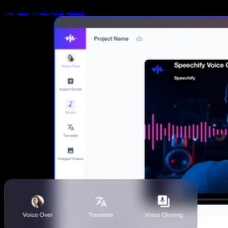
اسٹوڈیو شروع کریں