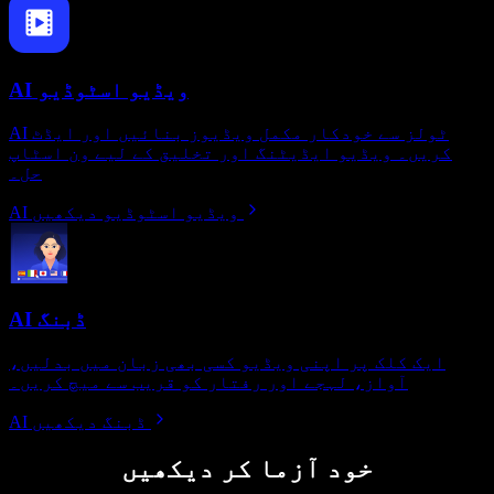
AI ویڈیو اسٹوڈیو
AI ٹولز سے خودکار مکمل ویڈیوز بنائیں اور ایڈٹ
کریں۔ ویڈیو ایڈیٹنگ اور تخلیق کے لیے ون اسٹاپ
حل۔
AI ویڈیو اسٹوڈیو دیکھیں
AI ڈبنگ
ایک کلک پر اپنی ویڈیو کسی بھی زبان میں بدلیں،
آواز، لہجے اور رفتار کو قریب سے میچ کریں۔
AI ڈبنگ دیکھیں
خود آزما کر دیکھیں