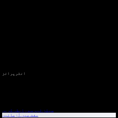
انٹرپرائز
سیلز ٹیم سے رابطہ کریں
مفت میں آزمائیں