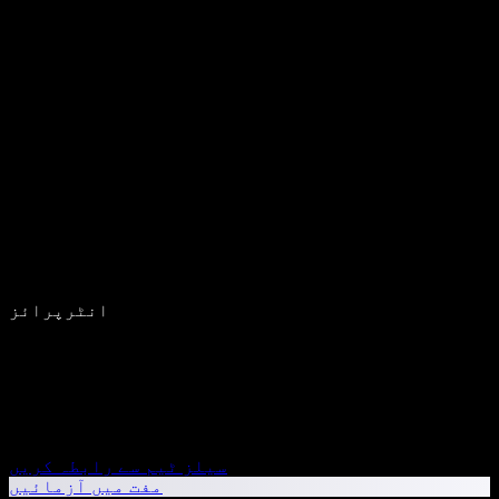
انٹرپرائز
سیلز ٹیم سے رابطہ کریں
مفت میں آزمائیں