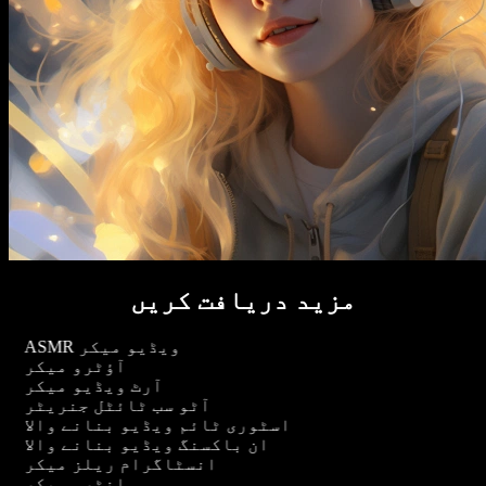
مزید دریافت کریں
ASMR ویڈیو میکر
آؤٹرو میکر
آرٹ ویڈیو میکر
آٹو سب ٹائٹل جنریٹر
اسٹوری ٹائم ویڈیو بنانے والا
ان باکسنگ ویڈیو بنانے والا
انسٹاگرام ریلز میکر
انٹرو میکر