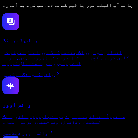
چاہے آپ اکیلے ہوں یا ٹیم کے ساتھ، سب کچھ بس آسان۔
وائس کلوننگ
چند سیکنڈ میں اعلیٰ معیار کی AI انسانی آوازیں
کلون کریں۔ کچھ انسٹال کرنے کی ضرورت نہیں، براہِ
راست براؤزر میں استعمال کریں۔
وائس کلوننگ دیکھیں
وائس اوور
AI سے فوراً انسانی معیار کی وائس اوورز بنائیں۔
ٹیکسٹ، ویڈیوز، وضاحتیں، ہر طرز میں۔
وائس اوور دیکھیں