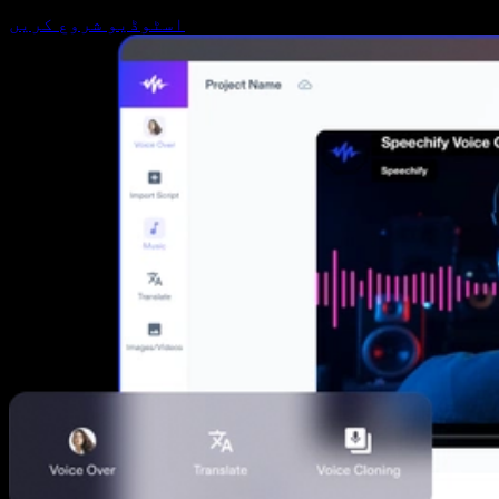
اسٹوڈیو شروع کریں