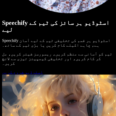
Speechify اسٹوڈیو ہر سائز کی ٹیم کے
لیے
Speechify اسٹوڈیو ہر قسم کی تخلیقی ٹیم کے لیے آسان
ہے، چاہے اکیلے کام کریں یا بڑی ٹیم کے ساتھ۔
ٹیم کو آسانی سے منظم کریں، ریسورسز شیئر کریں، مل
کر کام کریں، اور تخلیقی کیمپینز تیزی سے لانچ
کریں۔
اسٹوڈیو شروع کریں