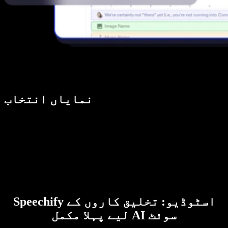
نمایاں انتخاب
Speechify اسٹوڈیو: تخلیق کاروں کے
لیے پہلا مکمل AI سوئٹ