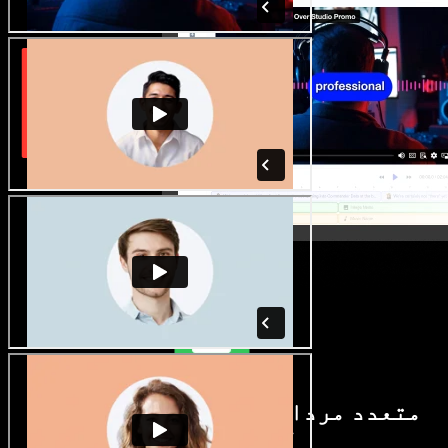
متعدد مردانہ و زنانہ آوازیں اور
لہجے دستیاب