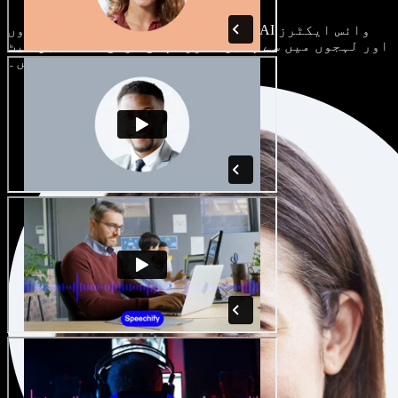
ہر پروجیکٹ الگ ہوتا ہے۔ سینکڑوں AI وائس ایکٹرز
اور لہجوں میں سے چنیں، اور اپنی مرضی کے مطابق سیٹ
کریں۔