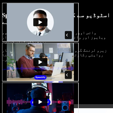
Speechify اسٹوڈیو سے کیا کچھ کر سکتے
ہیں، دیکھیے
وائس اوور بنائیں، رائلٹی فری امیجز، آڈیو،
ویڈیوز اور وائس کلون شامل کر کے بھرپور، شاندار
پروجیکٹس تیار کریں۔
زیرو لرننگ کَرو اور سب کچھ براؤزر میں، تخلیق کار
روایتی رکاوٹیں توڑ کر اپنے خیالات کو حقیقت بنا
سکتے ہیں۔
اسٹوڈیو شروع کریں