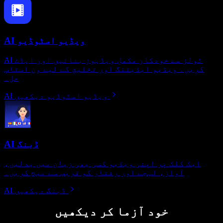
AI ویڈیو اسٹوڈیو
AI ٹولز سے خودکار مکمل ویڈیوز بنائیں اور ایڈٹ
کریں۔ ویڈیو ایڈیٹنگ اور تخلیق کے لیے ون اسٹاپ
حل۔
AI ویڈیو اسٹوڈیو دیکھیں
AI ڈبنگ
ایک کلک پر اپنی ویڈیو کسی بھی زبان میں بدلیں،
آواز، لہجے اور رفتار کو قریب سے میچ کریں۔
AI ڈبنگ دیکھیں
خود آزما کر دیکھیں