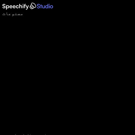
وائس ٹائپنگ کے ساتھ 5 گنا تیزی سے لکھیں
مصنوعات
مزید جانیں