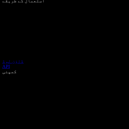
استعمال کے طریقے
ڈاؤن لوڈ
API
کمپنی