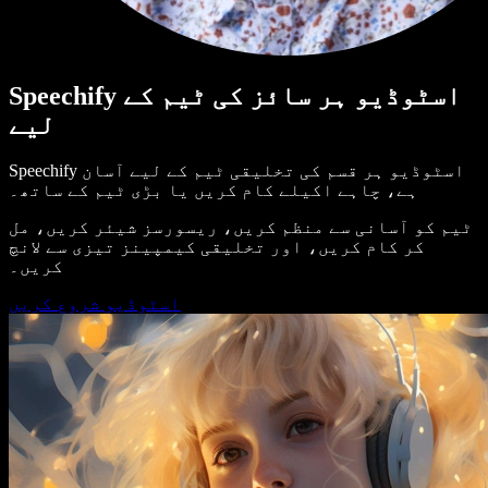
Speechify اسٹوڈیو ہر سائز کی ٹیم کے
لیے
Speechify اسٹوڈیو ہر قسم کی تخلیقی ٹیم کے لیے آسان
ہے، چاہے اکیلے کام کریں یا بڑی ٹیم کے ساتھ۔
ٹیم کو آسانی سے منظم کریں، ریسورسز شیئر کریں، مل
کر کام کریں، اور تخلیقی کیمپینز تیزی سے لانچ
کریں۔
اسٹوڈیو شروع کریں