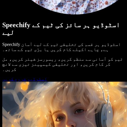
Speechify اسٹوڈیو ہر سائز کی ٹیم کے
لیے
Speechify اسٹوڈیو ہر قسم کی تخلیقی ٹیم کے لیے آسان
ہے، چاہے اکیلے کام کریں یا بڑی ٹیم کے ساتھ۔
ٹیم کو آسانی سے منظم کریں، ریسورسز شیئر کریں، مل
کر کام کریں، اور تخلیقی کیمپینز تیزی سے لانچ
کریں۔
اسٹوڈیو شروع کریں