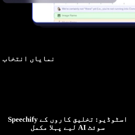
نمایاں انتخاب
Speechify اسٹوڈیو: تخلیق کاروں کے
لیے پہلا مکمل AI سوئٹ