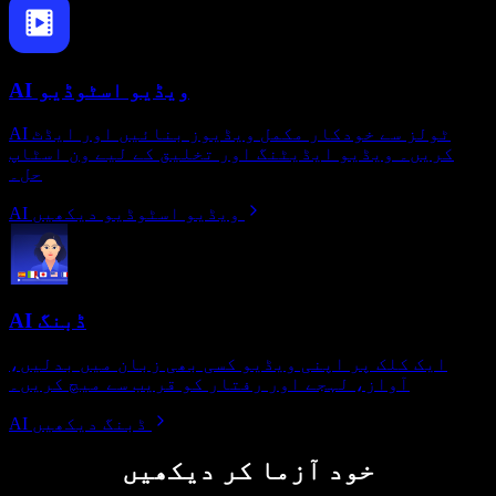
AI ویڈیو اسٹوڈیو
AI ٹولز سے خودکار مکمل ویڈیوز بنائیں اور ایڈٹ
کریں۔ ویڈیو ایڈیٹنگ اور تخلیق کے لیے ون اسٹاپ
حل۔
AI ویڈیو اسٹوڈیو دیکھیں
AI ڈبنگ
ایک کلک پر اپنی ویڈیو کسی بھی زبان میں بدلیں،
آواز، لہجے اور رفتار کو قریب سے میچ کریں۔
AI ڈبنگ دیکھیں
خود آزما کر دیکھیں