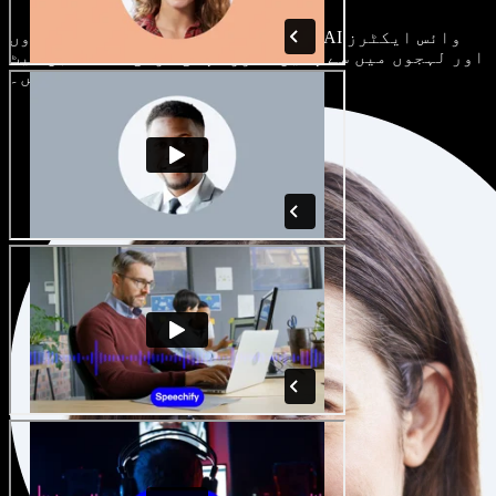
ہر پروجیکٹ الگ ہوتا ہے۔ سینکڑوں AI وائس ایکٹرز
اور لہجوں میں سے چنیں، اور اپنی مرضی کے مطابق سیٹ
کریں۔