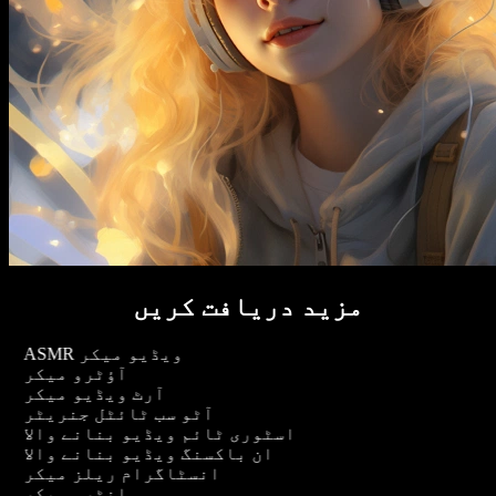
مزید دریافت کریں
ASMR ویڈیو میکر
آؤٹرو میکر
آرٹ ویڈیو میکر
آٹو سب ٹائٹل جنریٹر
اسٹوری ٹائم ویڈیو بنانے والا
ان باکسنگ ویڈیو بنانے والا
انسٹاگرام ریلز میکر
انٹرو میکر