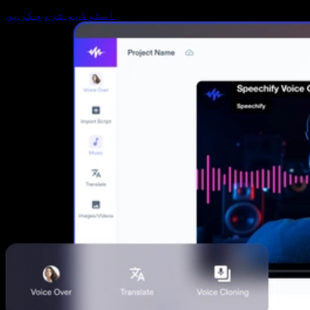
اسٹوڈیو شروع کریں