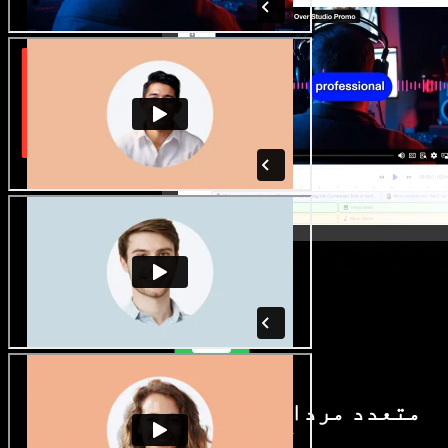
متعدد مردانہ و زنانہ آوازیں اور
لہجے دستیاب