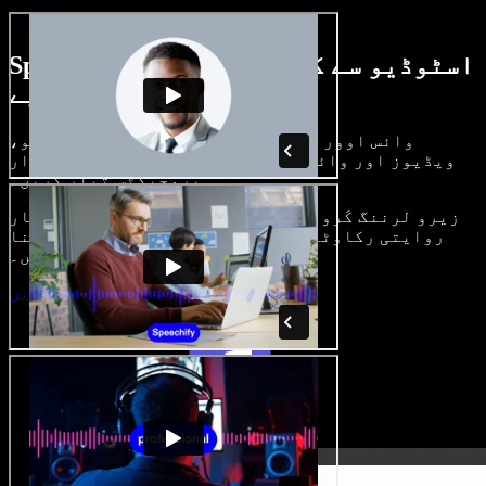
Speechify اسٹوڈیو سے کیا کچھ کر سکتے
ہیں، دیکھیے
وائس اوور بنائیں، رائلٹی فری امیجز، آڈیو،
ویڈیوز اور وائس کلون شامل کر کے بھرپور، شاندار
پروجیکٹس تیار کریں۔
زیرو لرننگ کَرو اور سب کچھ براؤزر میں، تخلیق کار
روایتی رکاوٹیں توڑ کر اپنے خیالات کو حقیقت بنا
سکتے ہیں۔
اسٹوڈیو شروع کریں