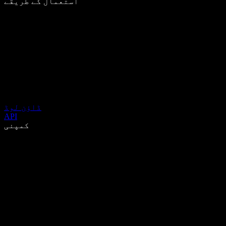
استعمال کے طریقے
ڈاؤن لوڈ
API
کمپنی