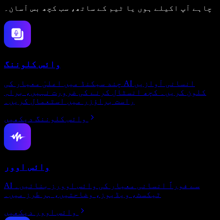
چاہے آپ اکیلے ہوں یا ٹیم کے ساتھ، سب کچھ بس آسان۔
وائس کلوننگ
چند سیکنڈ میں اعلیٰ معیار کی AI انسانی آوازیں
کلون کریں۔ کچھ انسٹال کرنے کی ضرورت نہیں، براہِ
راست براؤزر میں استعمال کریں۔
وائس کلوننگ دیکھیں
وائس اوور
AI سے فوراً انسانی معیار کی وائس اوورز بنائیں۔
ٹیکسٹ، ویڈیوز، وضاحتیں، ہر طرز میں۔
وائس اوور دیکھیں