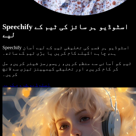
Speechify اسٹوڈیو ہر سائز کی ٹیم کے
لیے
Speechify اسٹوڈیو ہر قسم کی تخلیقی ٹیم کے لیے آسان
ہے، چاہے اکیلے کام کریں یا بڑی ٹیم کے ساتھ۔
ٹیم کو آسانی سے منظم کریں، ریسورسز شیئر کریں، مل
کر کام کریں، اور تخلیقی کیمپینز تیزی سے لانچ
کریں۔
اسٹوڈیو شروع کریں