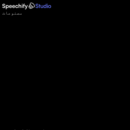
وائس ٹائپنگ کے ساتھ 5 گنا تیزی سے لکھیں
مصنوعات
مزید جانیں