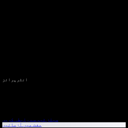
انٹرپرائز
سیلز ٹیم سے رابطہ کریں
مفت میں آزمائیں