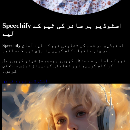
Speechify اسٹوڈیو ہر سائز کی ٹیم کے
لیے
Speechify اسٹوڈیو ہر قسم کی تخلیقی ٹیم کے لیے آسان
ہے، چاہے اکیلے کام کریں یا بڑی ٹیم کے ساتھ۔
ٹیم کو آسانی سے منظم کریں، ریسورسز شیئر کریں، مل
کر کام کریں، اور تخلیقی کیمپینز تیزی سے لانچ
کریں۔
اسٹوڈیو شروع کریں