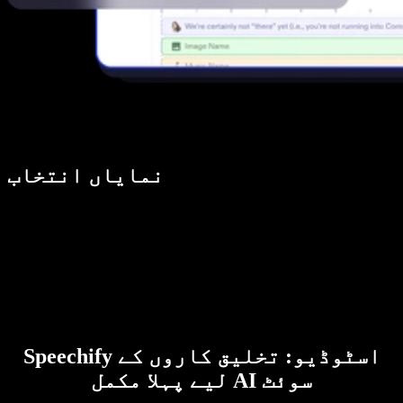
نمایاں انتخاب
Speechify اسٹوڈیو: تخلیق کاروں کے
لیے پہلا مکمل AI سوئٹ