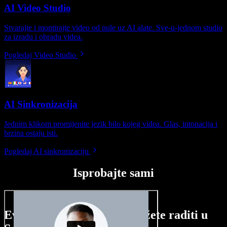
AI Video Studio
Stvarajte i montirajte video od nule uz AI alate. Sve-u-jednom studio
za izradu i obradu videa.
Pogledaj Video Studio
AI Sinkronizacija
Jednim klikom promijenite jezik bilo kojeg videa. Glas, intonacija i
brzina ostaju isti.
Pogledaj AI sinkronizaciju
Isprobajte sami
Evo malog pregleda što možete raditi u