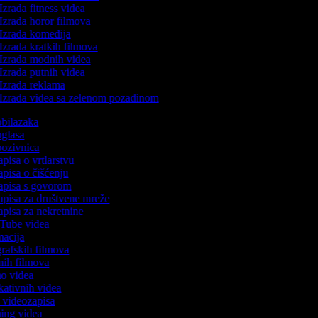
Izrada fitness videa
Izrada horor filmova
Izrada komedija
Izrada kratkih filmova
Izrada modnih videa
Izrada putnih videa
Izrada reklama
Izrada videa sa zelenom pozadinom
 obilazaka
 oglasa
 pozivnica
apisa o vrtlarstvu
zapisa o čišćenju
zapisa s govorom
zapisa za društvene mreže
zapisa za nekretnine
ouTube videa
imacija
ografskih filmova
tanih filmova
mo videa
ukativnih videa
to videozapisa
ming videa