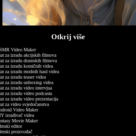
Otkrij više
MR Video Maker
t za izradu akcijskih filmova
at za izradu dramskih filmova
at za izradu komičnih videa
at za izradu modnih haul videa
t za izradu teaser videa
at za izradu unboxing videa
t za izradu video intervjua
at za izradu video podcasta
t za izradu video prezentacija
at za video svjedočanstva
droid Video Maker
Y izrađivač videa
ntasy Movie Maker
mski editor
lmski proizvođač