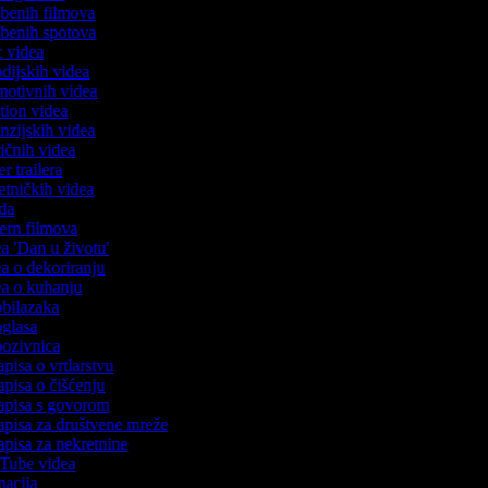
azbenih filmova
azbenih spotova
ic videa
rodijskih videa
omotivnih videa
ction videa
enzijskih videa
iričnih videa
er trailera
jetničkih videa
oda
stern filmova
ea 'Dan u životu'
dea o dekoriranju
dea o kuhanju
 obilazaka
 oglasa
 pozivnica
apisa o vrtlarstvu
zapisa o čišćenju
zapisa s govorom
zapisa za društvene mreže
zapisa za nekretnine
ouTube videa
imacija