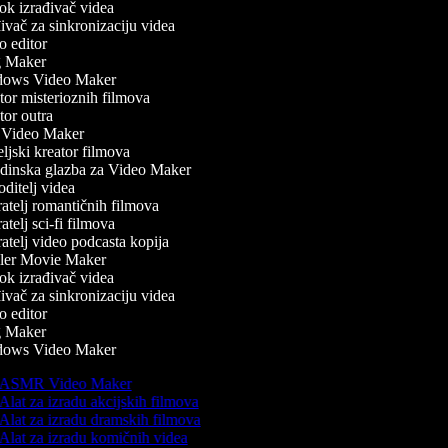
k izrađivač videa
vač za sinkronizaciju videa
 editor
 Maker
ows Video Maker
or misterioznih filmova
or outra
Video Maker
ljski kreator filmova
inska glazba za Video Maker
ditelj videa
atelj romantičnih filmova
telj sci-fi filmova
atelj video podcasta kopija
ler Movie Maker
k izrađivač videa
vač za sinkronizaciju videa
 editor
 Maker
ows Video Maker
ASMR Video Maker
Alat za izradu akcijskih filmova
Alat za izradu dramskih filmova
Alat za izradu komičnih videa