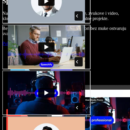
Speechify Studiju.
Napravite voice overe, dodajte besplatne slike, zvukove i video,
klonirajte svoj glas i složite sjajne audio-vizualne projekte.
Bez učenja i sve dostupno u pregledniku, autori bez muke ostvaruju
svaku kreativnu ideju.
Pokreni Studio