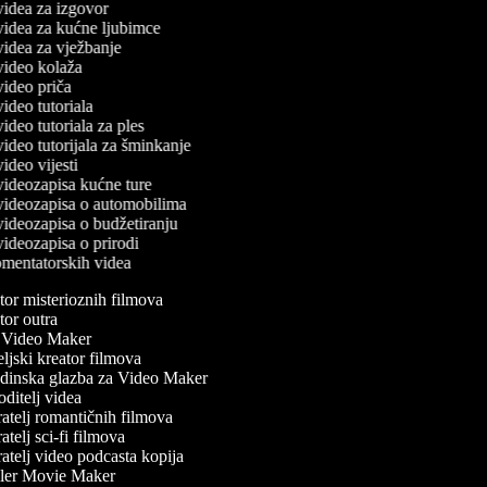
 videa za izgovor
 videa za kućne ljubimce
 videa za vježbanje
 video kolaža
 video priča
 video tutoriala
 video tutoriala za ples
 video tutorijala za šminkanje
 video vijesti
 videozapisa kućne ture
č videozapisa o automobilima
 videozapisa o budžetiranju
 videozapisa o prirodi
komentatorskih videa
or misterioznih filmova
or outra
Video Maker
ljski kreator filmova
inska glazba za Video Maker
ditelj videa
atelj romantičnih filmova
telj sci-fi filmova
atelj video podcasta kopija
ler Movie Maker