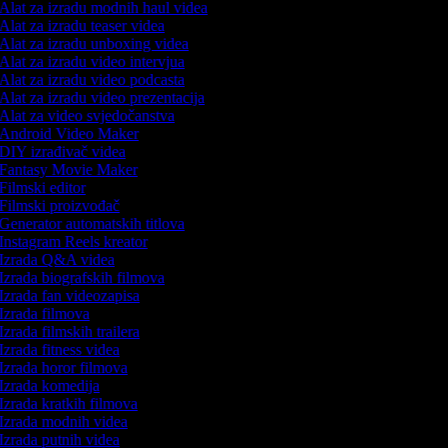
Alat za izradu modnih haul videa
Alat za izradu teaser videa
Alat za izradu unboxing videa
Alat za izradu video intervjua
Alat za izradu video podcasta
Alat za izradu video prezentacija
Alat za video svjedočanstva
Android Video Maker
DIY izrađivač videa
Fantasy Movie Maker
Filmski editor
Filmski proizvođač
Generator automatskih titlova
Instagram Reels kreator
Izrada Q&A videa
Izrada biografskih filmova
Izrada fan videozapisa
Izrada filmova
Izrada filmskih trailera
Izrada fitness videa
Izrada horor filmova
Izrada komedija
Izrada kratkih filmova
Izrada modnih videa
Izrada putnih videa