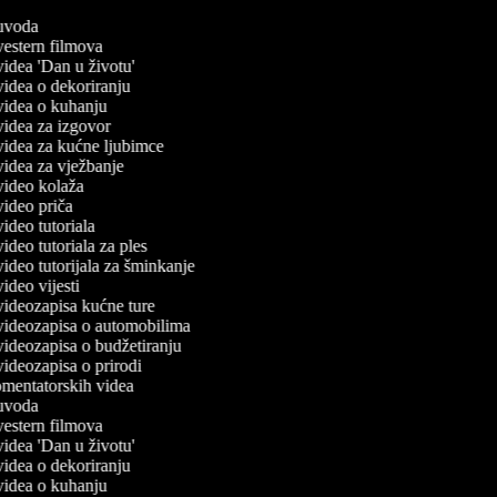
č uvoda
 vestern filmova
 videa 'Dan u životu'
 videa o dekoriranju
 videa o kuhanju
 videa za izgovor
 videa za kućne ljubimce
 videa za vježbanje
 video kolaža
 video priča
 video tutoriala
 video tutoriala za ples
 video tutorijala za šminkanje
 video vijesti
 videozapisa kućne ture
č videozapisa o automobilima
 videozapisa o budžetiranju
 videozapisa o prirodi
komentatorskih videa
č uvoda
 vestern filmova
 videa 'Dan u životu'
 videa o dekoriranju
 videa o kuhanju