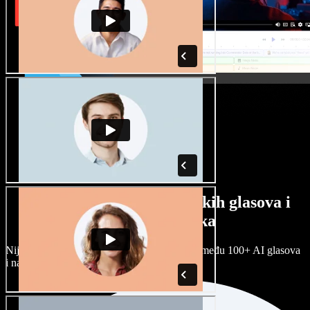
Veliki izbor muških i ženskih glasova i
raznih naglasaka
Nijedan projekt ne mora zvučati isto. Birajte među 100+ AI glasova
i naglasaka i prilagodite ih sebi.