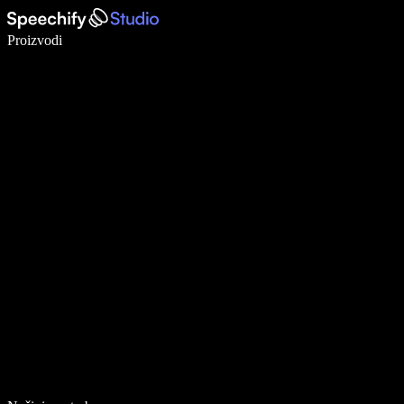
Pišite 5× brže uz glasovno diktiranje
Proizvodi
Saznajte više