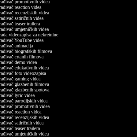
rađivač promotivnih videa
ađivač reaction videa
ađivač recenzijskih videa
ađivač satiričnih videa
ađivač teaser trailera
rađivač umjetničkih videa
rada videozapisa za nekretnine
rađivač YouTube videa
rađivač animacija
rađivač biografskih filmova
ađivač crtanih filmova
rađivač demo videa
rađivač edukativnih videa
ađivač foto videozapisa
rađivač gaming videa
rađivač glazbenih filmova
rađivač glazbenih spotova
ađivač lyric videa
ađivač parodijskih videa
rađivač promotivnih videa
ađivač reaction videa
ađivač recenzijskih videa
ađivač satiričnih videa
ađivač teaser trailera
rađivač umjetničkih videa