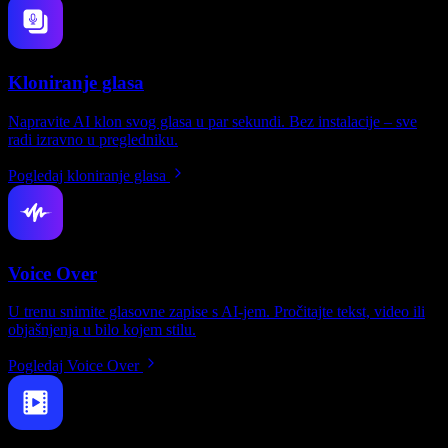
Kloniranje glasa
Napravite AI klon svog glasa u par sekundi. Bez instalacije – sve
radi izravno u pregledniku.
Pogledaj kloniranje glasa
Voice Over
U trenu snimite glasovne zapise s AI-jem. Pročitajte tekst, video ili
objašnjenja u bilo kojem stilu.
Pogledaj Voice Over