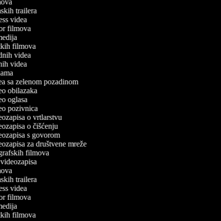
lmova
mskih trailera
tness videa
ror filmova
omedija
atkih filmova
odnih videa
tnih videa
eklama
idea sa zelenom pozadinom
deo obilazaka
deo oglasa
deo pozivnica
deozapisa o vrtlarstvu
deozapisa o čišćenju
ideozapisa s govorom
ideozapisa za društvene mreže
ografskih filmova
n videozapisa
lmova
mskih trailera
tness videa
ror filmova
omedija
atkih filmova