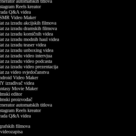
nerator automatskih titlova
stagram Reels kreator
rada Q&A videa
MR Video Maker
t za izradu akcijskih filmova
at za izradu dramskih filmova
at za izradu komičnih videa
at za izradu modnih haul videa
t za izradu teaser videa
at za izradu unboxing videa
t za izradu video intervjua
at za izradu video podcasta
t za izradu video prezentacija
at za video svjedočanstva
droid Video Maker
Y izrađivač videa
ntasy Movie Maker
mski editor
lmski proizvođač
nerator automatskih titlova
stagram Reels kreator
rada Q&A videa
ografskih filmova
n videozapisa