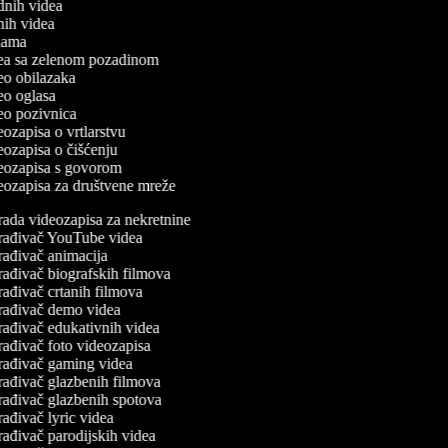
odnih videa
tnih videa
eklama
idea sa zelenom pozadinom
deo obilazaka
deo oglasa
deo pozivnica
deozapisa o vrtlarstvu
deozapisa o čišćenju
ideozapisa s govorom
ideozapisa za društvene mreže
rada videozapisa za nekretnine
rađivač YouTube videa
rađivač animacija
rađivač biografskih filmova
ađivač crtanih filmova
rađivač demo videa
rađivač edukativnih videa
ađivač foto videozapisa
rađivač gaming videa
rađivač glazbenih filmova
rađivač glazbenih spotova
ađivač lyric videa
ađivač parodijskih videa