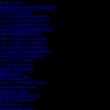
Izrada reklama
Izrada videa sa zelenom pozadinom
ASMR Video Maker
Alat za izradu akcijskih filmova
Alat za izradu dramskih filmova
Alat za izradu komičnih videa
Alat za izradu modnih haul videa
Alat za izradu teaser videa
Alat za izradu unboxing videa
Alat za izradu video intervjua
Alat za izradu video podcasta
Alat za izradu video prezentacija
Alat za video svjedočanstva
Android Video Maker
DIY izrađivač videa
Fantasy Movie Maker
Filmski editor
Filmski proizvođač
Generator automatskih titlova
Instagram Reels kreator
Izrada Q&A videa
Izrada biografskih filmova
Izrada fan videozapisa
Izrada filmova
Izrada filmskih trailera