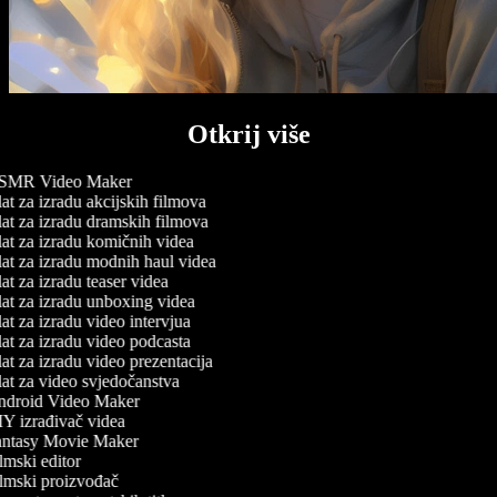
Otkrij više
MR Video Maker
t za izradu akcijskih filmova
at za izradu dramskih filmova
at za izradu komičnih videa
at za izradu modnih haul videa
t za izradu teaser videa
at za izradu unboxing videa
t za izradu video intervjua
at za izradu video podcasta
t za izradu video prezentacija
at za video svjedočanstva
droid Video Maker
Y izrađivač videa
ntasy Movie Maker
mski editor
lmski proizvođač