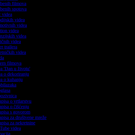
azbenih filmova
azbenih spotova
ic videa
rodijskih videa
omotivnih videa
ction videa
enzijskih videa
iričnih videa
er trailera
jetničkih videa
oda
stern filmova
ea 'Dan u životu'
dea o dekoriranju
dea o kuhanju
 obilazaka
 oglasa
 pozivnica
apisa o vrtlarstvu
zapisa o čišćenju
zapisa s govorom
zapisa za društvene mreže
zapisa za nekretnine
ouTube videa
imacija