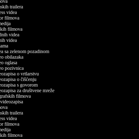
lmova
mskih trailera
tness videa
ror filmova
omedija
atkih filmova
odnih videa
tnih videa
eklama
idea sa zelenom pozadinom
deo obilazaka
deo oglasa
deo pozivnica
deozapisa o vrtlarstvu
deozapisa o čišćenju
ideozapisa s govorom
deozapisa za društvene mreže
ografskih filmova
n videozapisa
lmova
mskih trailera
tness videa
ror filmova
omedija
atkih filmova