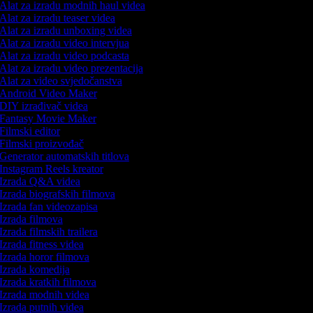
Alat za izradu modnih haul videa
Alat za izradu teaser videa
Alat za izradu unboxing videa
Alat za izradu video intervjua
Alat za izradu video podcasta
Alat za izradu video prezentacija
Alat za video svjedočanstva
Android Video Maker
DIY izrađivač videa
Fantasy Movie Maker
Filmski editor
Filmski proizvođač
Generator automatskih titlova
Instagram Reels kreator
Izrada Q&A videa
Izrada biografskih filmova
Izrada fan videozapisa
Izrada filmova
Izrada filmskih trailera
Izrada fitness videa
Izrada horor filmova
Izrada komedija
Izrada kratkih filmova
Izrada modnih videa
Izrada putnih videa