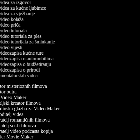
 videa za izgovor
 videa za kućne ljubimce
 videa za vježbanje
 video kolaža
 video priča
 video tutoriala
 video tutoriala za ples
 video tutorijala za šminkanje
 video vijesti
 videozapisa kućne ture
č videozapisa o automobilima
 videozapisa o budžetiranju
 videozapisa o prirodi
komentatorskih videa
or misterioznih filmova
or outra
Video Maker
ljski kreator filmova
inska glazba za Video Maker
ditelj videa
atelj romantičnih filmova
telj sci-fi filmova
atelj video podcasta kopija
ler Movie Maker