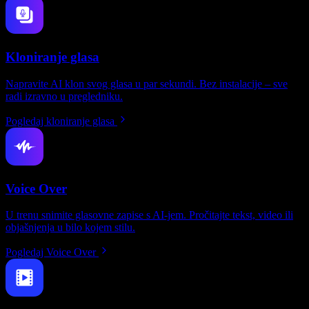
Kloniranje glasa
Napravite AI klon svog glasa u par sekundi. Bez instalacije – sve
radi izravno u pregledniku.
Pogledaj kloniranje glasa
Voice Over
U trenu snimite glasovne zapise s AI-jem. Pročitajte tekst, video ili
objašnjenja u bilo kojem stilu.
Pogledaj Voice Over