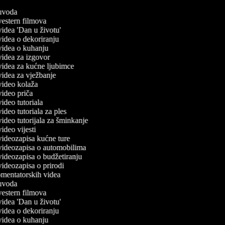
č uvoda
 vestern filmova
 videa 'Dan u životu'
 videa o dekoriranju
 videa o kuhanju
 videa za izgovor
 videa za kućne ljubimce
 videa za vježbanje
 video kolaža
 video priča
 video tutoriala
 video tutoriala za ples
 video tutorijala za šminkanje
 video vijesti
 videozapisa kućne ture
č videozapisa o automobilima
 videozapisa o budžetiranju
 videozapisa o prirodi
komentatorskih videa
č uvoda
 vestern filmova
 videa 'Dan u životu'
 videa o dekoriranju
 videa o kuhanju