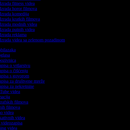
Izrada fitness videa
Izrada horor filmova
Izrada komedija
Izrada kratkih filmova
Izrada modnih videa
Izrada putnih videa
Izrada reklama
Izrada videa sa zelenom pozadinom
 obilazaka
 oglasa
 pozivnica
apisa o vrtlarstvu
zapisa o čišćenju
zapisa s govorom
zapisa za društvene mreže
zapisa za nekretnine
ouTube videa
imacija
ografskih filmova
anih filmova
mo videa
ukativnih videa
to videozapisa
ming videa