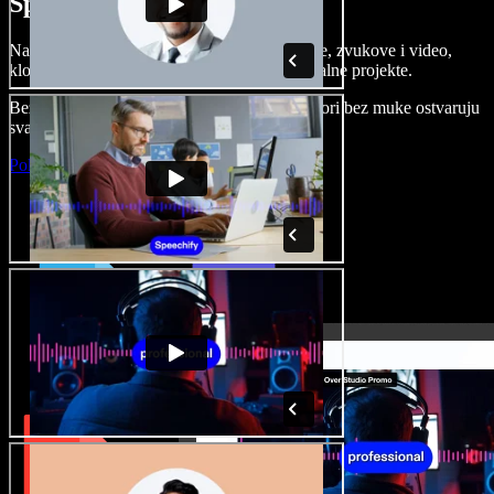
Speechify Studiju.
Napravite voice overe, dodajte besplatne slike, zvukove i video,
klonirajte svoj glas i složite sjajne audio-vizualne projekte.
Bez učenja i sve dostupno u pregledniku, autori bez muke ostvaruju
svaku kreativnu ideju.
Pokreni Studio