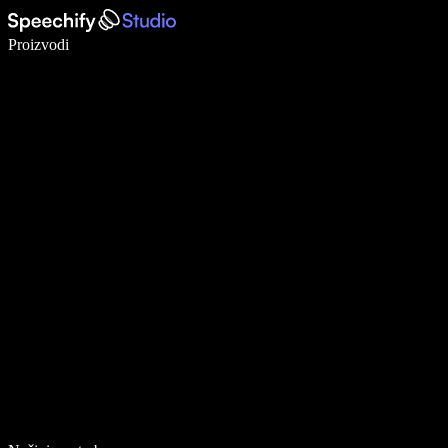
Pišite 5× brže uz glasovno diktiranje
Proizvodi
Saznajte više