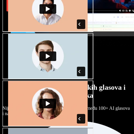
Veliki izbor muških i ženskih glasova i
raznih naglasaka
Nijedan projekt ne mora zvučati isto. Birajte među 100+ AI glasova
i naglasaka i prilagodite ih sebi.