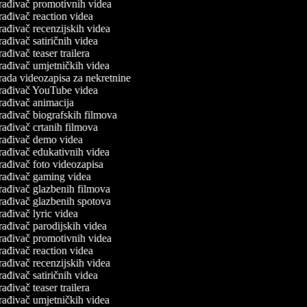
rađivač promotivnih videa
ađivač reaction videa
ađivač recenzijskih videa
ađivač satiričnih videa
ađivač teaser trailera
rađivač umjetničkih videa
rada videozapisa za nekretnine
rađivač YouTube videa
rađivač animacija
rađivač biografskih filmova
ađivač crtanih filmova
rađivač demo videa
rađivač edukativnih videa
rađivač foto videozapisa
rađivač gaming videa
rađivač glazbenih filmova
rađivač glazbenih spotova
ađivač lyric videa
ađivač parodijskih videa
rađivač promotivnih videa
ađivač reaction videa
ađivač recenzijskih videa
ađivač satiričnih videa
ađivač teaser trailera
rađivač umjetničkih videa