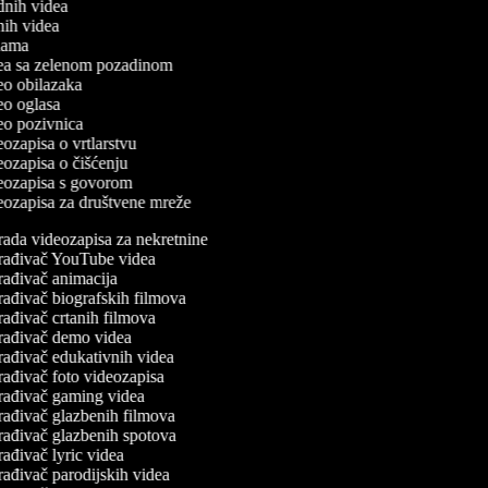
odnih videa
tnih videa
eklama
idea sa zelenom pozadinom
deo obilazaka
deo oglasa
deo pozivnica
deozapisa o vrtlarstvu
deozapisa o čišćenju
ideozapisa s govorom
deozapisa za društvene mreže
rada videozapisa za nekretnine
rađivač YouTube videa
rađivač animacija
rađivač biografskih filmova
ađivač crtanih filmova
rađivač demo videa
rađivač edukativnih videa
rađivač foto videozapisa
rađivač gaming videa
rađivač glazbenih filmova
rađivač glazbenih spotova
ađivač lyric videa
ađivač parodijskih videa