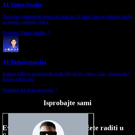
AI Video Studio
Stvarajte i montirajte video od nule uz AI alate. Sve-u-jednom studio
za izradu i obradu videa.
Pogledaj Video Studio
AI Sinkronizacija
Jednim klikom promijenite jezik bilo kojeg videa. Glas, intonacija i
brzina ostaju isti.
Pogledaj AI sinkronizaciju
Isprobajte sami
Evo malog pregleda što možete raditi u