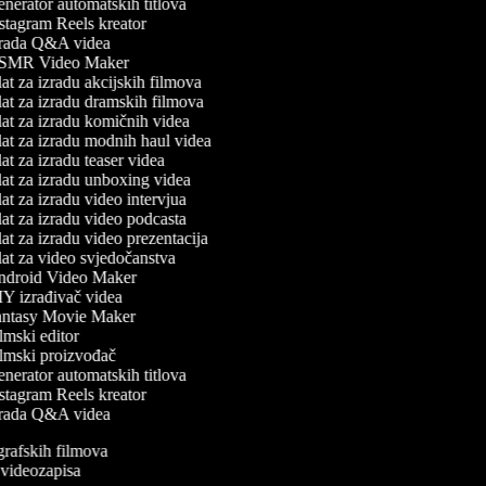
nerator automatskih titlova
stagram Reels kreator
rada Q&A videa
MR Video Maker
t za izradu akcijskih filmova
at za izradu dramskih filmova
at za izradu komičnih videa
at za izradu modnih haul videa
t za izradu teaser videa
at za izradu unboxing videa
t za izradu video intervjua
at za izradu video podcasta
t za izradu video prezentacija
at za video svjedočanstva
droid Video Maker
Y izrađivač videa
ntasy Movie Maker
mski editor
lmski proizvođač
nerator automatskih titlova
stagram Reels kreator
rada Q&A videa
ografskih filmova
n videozapisa