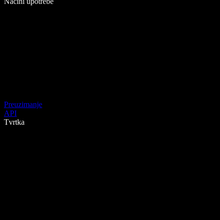
Načini upotrebe
Preuzimanje
API
Tvrtka