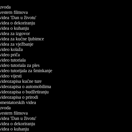
č uvoda
 vestern filmova
 videa 'Dan u životu'
 videa o dekoriranju
č videa o kuhanju
č videa za izgovor
č videa za kućne ljubimce
 videa za vježbanje
č video kolaža
 video priča
 video tutoriala
 video tutoriala za ples
 video tutorijala za šminkanje
 video vijesti
č videozapisa kućne ture
č videozapisa o automobilima
č videozapisa o budžetiranju
 videozapisa o prirodi
komentatorskih videa
č uvoda
 vestern filmova
 videa 'Dan u životu'
 videa o dekoriranju
č videa o kuhanju