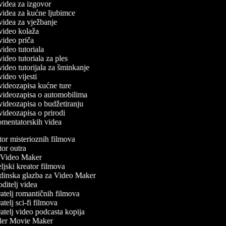
č videa za izgovor
č videa za kućne ljubimce
 videa za vježbanje
č video kolaža
 video priča
 video tutoriala
 video tutoriala za ples
 video tutorijala za šminkanje
 video vijesti
č videozapisa kućne ture
č videozapisa o automobilima
č videozapisa o budžetiranju
 videozapisa o prirodi
komentatorskih videa
or misterioznih filmova
or outra
Video Maker
jski kreator filmova
inska glazba za Video Maker
itelj videa
telj romantičnih filmova
telj sci-fi filmova
telj video podcasta kopija
ler Movie Maker