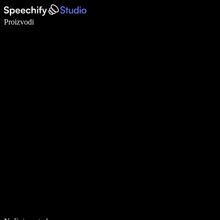
Pišite 5× brže uz glasovno diktiranje
Proizvodi
Saznajte više