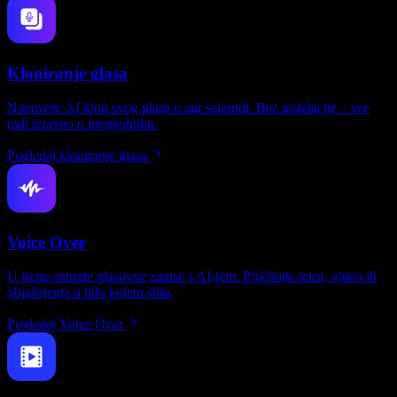
Kloniranje glasa
Napravite AI klon svog glasa u par sekundi. Bez instalacije – sve
radi izravno u pregledniku.
Pogledaj kloniranje glasa
Voice Over
U trenu snimite glasovne zapise s AI-jem. Pročitajte tekst, video ili
objašnjenja u bilo kojem stilu.
Pogledaj Voice Over