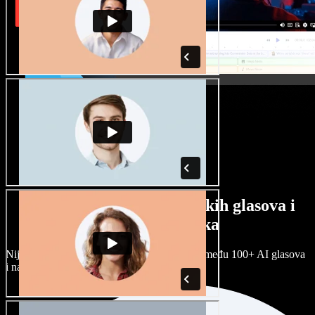
Veliki izbor muških i ženskih glasova i
raznih naglasaka
Nijedan projekt ne mora zvučati isto. Birajte među 100+ AI glasova
i naglasaka i prilagodite ih sebi.