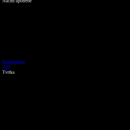
Načini upotrebe
Preuzimanje
API
Tvrtka