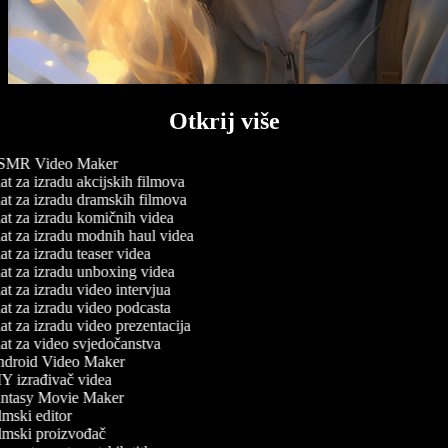
Otkrij više
MR Video Maker
t za izradu akcijskih filmova
t za izradu dramskih filmova
t za izradu komičnih videa
t za izradu modnih haul videa
t za izradu teaser videa
t za izradu unboxing videa
t za izradu video intervjua
t za izradu video podcasta
t za izradu video prezentacija
t za video svjedočanstva
droid Video Maker
Y izrađivač videa
ntasy Movie Maker
mski editor
lmski proizvođač