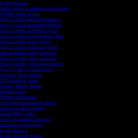
Izrada reklama
Izrada videa sa zelenom pozadinom
ASMR Video Maker
Alat za izradu akcijskih filmova
Alat za izradu dramskih filmova
Alat za izradu komičnih videa
Alat za izradu modnih haul videa
Alat za izradu teaser videa
Alat za izradu unboxing videa
Alat za izradu video intervjua
Alat za izradu video podcasta
Alat za izradu video prezentacija
Alat za video svjedočanstva
Android Video Maker
DIY izrađivač videa
Fantasy Movie Maker
Filmski editor
Filmski proizvođač
Generator automatskih titlova
Instagram Reels kreator
Izrada Q&A videa
Izrada biografskih filmova
Izrada fan videozapisa
Izrada filmova
Izrada filmskih trailera