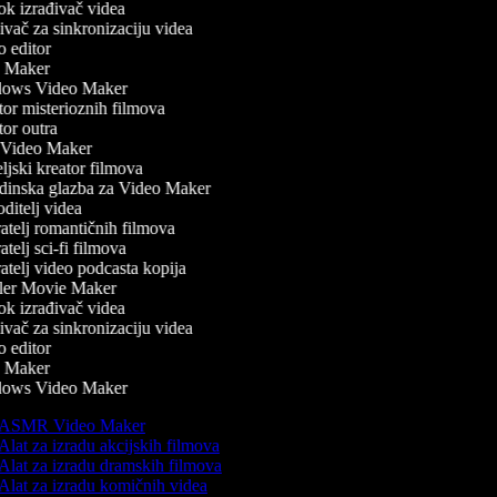
k izrađivač videa
vač za sinkronizaciju videa
 editor
 Maker
ows Video Maker
or misterioznih filmova
or outra
Video Maker
jski kreator filmova
inska glazba za Video Maker
itelj videa
telj romantičnih filmova
telj sci-fi filmova
telj video podcasta kopija
ler Movie Maker
k izrađivač videa
vač za sinkronizaciju videa
 editor
 Maker
ows Video Maker
ASMR Video Maker
Alat za izradu akcijskih filmova
Alat za izradu dramskih filmova
Alat za izradu komičnih videa