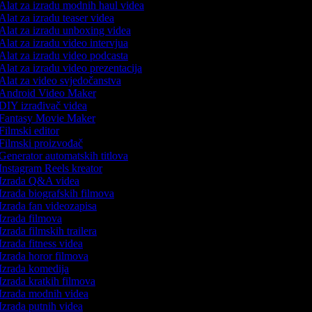
Alat za izradu modnih haul videa
Alat za izradu teaser videa
Alat za izradu unboxing videa
Alat za izradu video intervjua
Alat za izradu video podcasta
Alat za izradu video prezentacija
Alat za video svjedočanstva
Android Video Maker
DIY izrađivač videa
Fantasy Movie Maker
Filmski editor
Filmski proizvođač
Generator automatskih titlova
Instagram Reels kreator
Izrada Q&A videa
Izrada biografskih filmova
Izrada fan videozapisa
Izrada filmova
Izrada filmskih trailera
Izrada fitness videa
Izrada horor filmova
Izrada komedija
Izrada kratkih filmova
Izrada modnih videa
Izrada putnih videa