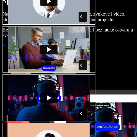
Speechify Studiju.
Napravite voice overe, dodajte besplatne slike, zvukove i video,
klonirajte svoj glas i složite sjajne audio-vizualne projekte.
Bez učenja i sve dostupno u pregledniku, autori bez muke ostvaruju
svaku kreativnu ideju.
Pokreni Studio