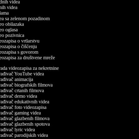
odnih videa
tnih videa
eklama
idea sa zelenom pozadinom
ideo obilazaka
ideo oglasa
ideo pozivnica
deozapisa o vrtlarstvu
deozapisa o čišćenju
ideozapisa s govorom
ideozapisa za društvene mreže
ada videozapisa za nekretnine
rađivač YouTube videa
ađivač animacija
ađivač biografskih filmova
ađivač crtanih filmova
rađivač demo videa
ađivač edukativnih videa
ađivač foto videozapisa
rađivač gaming videa
ađivač glazbenih filmova
ađivač glazbenih spotova
ađivač lyric videa
ađivač parodijskih videa