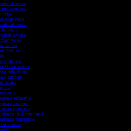
azbenih filmova
azbenih spotova
ic videa
rodijskih videa
omotivnih videa
action videa
cenzijskih videa
iričnih videa
ser trailera
jetničkih videa
voda
stern filmova
dea 'Dan u životu'
dea o dekoriranju
dea o kuhanju
 obilazaka
 oglasa
 pozivnica
zapisa o vrtlarstvu
zapisa o čišćenju
ozapisa s govorom
zapisa za društvene mreže
zapisa za nekretnine
ouTube videa
imacija