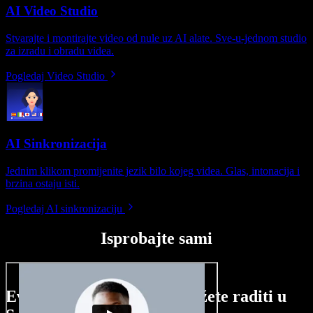
AI Video Studio
Stvarajte i montirajte video od nule uz AI alate. Sve-u-jednom studio
za izradu i obradu videa.
Pogledaj Video Studio
AI Sinkronizacija
Jednim klikom promijenite jezik bilo kojeg videa. Glas, intonacija i
brzina ostaju isti.
Pogledaj AI sinkronizaciju
Isprobajte sami
Evo malog pregleda što možete raditi u