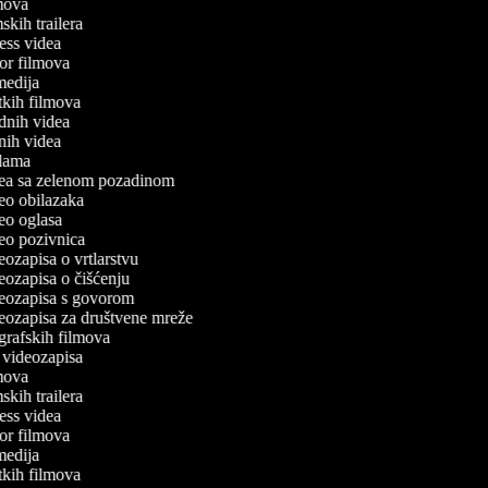
ilmova
lmskih trailera
tness videa
oror filmova
omedija
atkih filmova
odnih videa
tnih videa
eklama
idea sa zelenom pozadinom
ideo obilazaka
ideo oglasa
ideo pozivnica
deozapisa o vrtlarstvu
deozapisa o čišćenju
ideozapisa s govorom
ideozapisa za društvene mreže
iografskih filmova
an videozapisa
ilmova
lmskih trailera
tness videa
oror filmova
omedija
atkih filmova