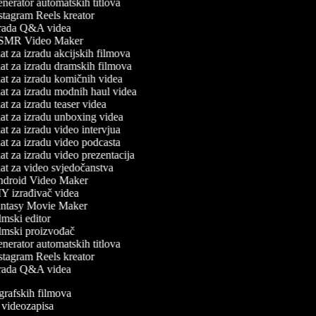
erator automatskih titlova
tagram Reels kreator
rada Q&A videa
MR Video Maker
t za izradu akcijskih filmova
t za izradu dramskih filmova
t za izradu komičnih videa
t za izradu modnih haul videa
t za izradu teaser videa
t za izradu unboxing videa
t za izradu video intervjua
t za izradu video podcasta
t za izradu video prezentacija
t za video svjedočanstva
droid Video Maker
Y izrađivač videa
ntasy Movie Maker
mski editor
lmski proizvođač
erator automatskih titlova
tagram Reels kreator
rada Q&A videa
iografskih filmova
an videozapisa