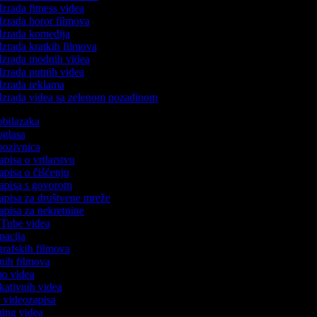
Izrada fitness videa
Izrada horor filmova
Izrada komedija
Izrada kratkih filmova
Izrada modnih videa
Izrada putnih videa
Izrada reklama
Izrada videa sa zelenom pozadinom
 obilazaka
 oglasa
 pozivnica
zapisa o vrtlarstvu
zapisa o čišćenju
ozapisa s govorom
zapisa za društvene mreže
zapisa za nekretnine
ouTube videa
imacija
ografskih filmova
tanih filmova
emo videa
ukativnih videa
to videozapisa
ming videa