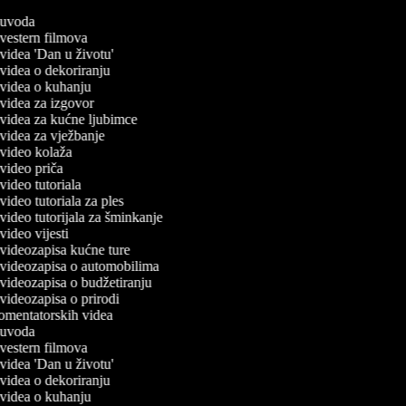
č uvoda
č vestern filmova
č videa 'Dan u životu'
č videa o dekoriranju
č videa o kuhanju
č videa za izgovor
č videa za kućne ljubimce
č videa za vježbanje
č video kolaža
č video priča
 video tutoriala
 video tutoriala za ples
č video tutorijala za šminkanje
 video vijesti
č videozapisa kućne ture
č videozapisa o automobilima
č videozapisa o budžetiranju
č videozapisa o prirodi
komentatorskih videa
č uvoda
č vestern filmova
č videa 'Dan u životu'
č videa o dekoriranju
č videa o kuhanju