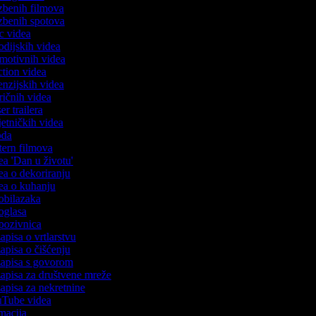
azbenih filmova
azbenih spotova
ric videa
rodijskih videa
romotivnih videa
action videa
cenzijskih videa
iričnih videa
ser trailera
jetničkih videa
voda
stern filmova
dea 'Dan u životu'
dea o dekoriranju
dea o kuhanju
 obilazaka
 oglasa
 pozivnica
zapisa o vrtlarstvu
zapisa o čišćenju
ozapisa s govorom
zapisa za društvene mreže
zapisa za nekretnine
ouTube videa
imacija