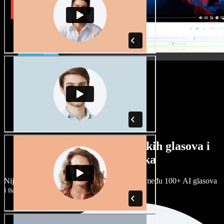
Veliki izbor muških i ženskih glasova i
raznih naglasaka
Nijedan projekt ne mora zvučati isto. Birajte među 100+ AI glasova
i naglasaka i prilagodite ih sebi.