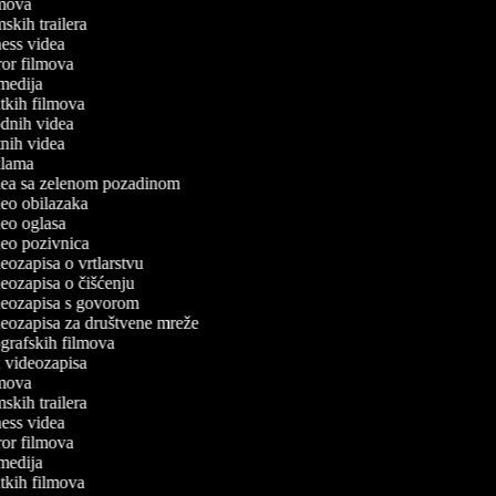
ilmova
lmskih trailera
tness videa
oror filmova
omedija
ratkih filmova
odnih videa
utnih videa
eklama
idea sa zelenom pozadinom
ideo obilazaka
ideo oglasa
ideo pozivnica
ideozapisa o vrtlarstvu
ideozapisa o čišćenju
ideozapisa s govorom
ideozapisa za društvene mreže
iografskih filmova
an videozapisa
ilmova
lmskih trailera
tness videa
oror filmova
omedija
ratkih filmova