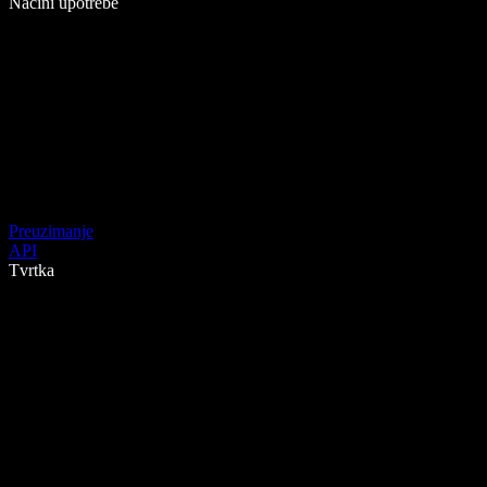
Načini upotrebe
Preuzimanje
API
Tvrtka