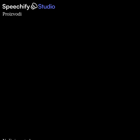
Pišite 5× brže uz glasovno diktiranje
Proizvodi
Saznajte više