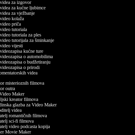
č videa za izgovor
č videa za kućne ljubimce
č videa za vježbanje
č video kolaža
č video priča
 video tutoriala
 video tutoriala za ples
č video tutorijala za šminkanje
 video vijesti
č videozapisa kućne ture
č videozapisa o automobilima
č videozapisa o budžetiranju
č videozapisa o prirodi
komentatorskih videa
r misterioznih filmova
r outra
ideo Maker
jski kreator filmova
inska glazba za Video Maker
itelj videa
telj romantičnih filmova
telj sci-fi filmova
telj video podcasta kopija
ler Movie Maker