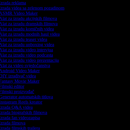
zrada reklama
zrada videa sa zelenom pozadinom
ASMR Video Maker
lat za izradu akcijskih filmova
lat za izradu dramskih filmova
lat za izradu komičnih videa
lat za izradu modnih haul videa
lat za izradu teaser videa
lat za izradu unboxing videa
lat za izradu video intervjua
lat za izradu video podcasta
lat za izradu video prezentacija
lat za video svjedočanstva
Android Video Maker
IY izrađivač videa
Fantasy Movie Maker
ilmski editor
ilmski proizvođač
enerator automatskih titlova
nstagram Reels kreator
Izrada Q&A videa
zrada biografskih filmova
zrada fan videozapisa
zrada filmova
zrada filmskih trailera