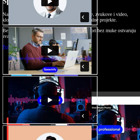
Speechify Studiju.
Napravite voice overe, dodajte besplatne slike, zvukove i video,
klonirajte svoj glas i složite sjajne audio-vizualne projekte.
Bez učenja i sve dostupno u pregledniku, autori bez muke ostvaruju
svaku kreativnu ideju.
Pokreni Studio