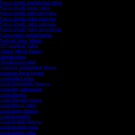
lat za izradu modnih haul videa
lat za izradu teaser videa
lat za izradu unboxing videa
lat za izradu video intervjua
lat za izradu video podcasta
lat za izradu video prezentacija
lat za video svjedočanstva
Android Video Maker
IY izrađivač videa
Fantasy Movie Maker
ilmski editor
ilmski proizvođač
enerator automatskih titlova
nstagram Reels kreator
Izrada Q&A videa
zrada biografskih filmova
zrada fan videozapisa
zrada filmova
zrada filmskih trailera
zrada fitness videa
zrada horor filmova
zrada komedija
zrada kratkih filmova
zrada modnih videa
zrada putnih videa