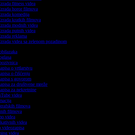
zrada fitness videa
zrada horor filmova
zrada komedija
zrada kratkih filmova
zrada modnih videa
zrada putnih videa
zrada reklama
zrada videa sa zelenom pozadinom
 obilazaka
 oglasa
 pozivnica
zapisa o vrtlarstvu
zapisa o čišćenju
ozapisa s govorom
zapisa za društvene mreže
zapisa za nekretnine
ouTube videa
imacija
ografskih filmova
tanih filmova
emo videa
ukativnih videa
to videozapisa
aming videa