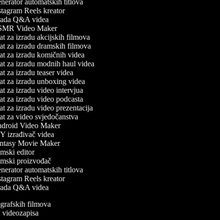
erator automatskih titlova
tagram Reels kreator
rada Q&A videa
MR Video Maker
t za izradu akcijskih filmova
t za izradu dramskih filmova
t za izradu komičnih videa
t za izradu modnih haul videa
t za izradu teaser videa
t za izradu unboxing videa
t za izradu video intervjua
t za izradu video podcasta
t za izradu video prezentacija
t za video svjedočanstva
droid Video Maker
 izrađivač videa
ntasy Movie Maker
mski editor
mski proizvođač
erator automatskih titlova
tagram Reels kreator
rada Q&A videa
iografskih filmova
an videozapisa