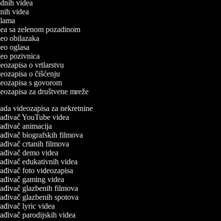
odnih videa
utnih videa
eklama
idea sa zelenom pozadinom
ideo obilazaka
ideo oglasa
ideo pozivnica
ideozapisa o vrtlarstvu
ideozapisa o čišćenju
ideozapisa s govorom
ideozapisa za društvene mreže
ada videozapisa za nekretnine
ađivač YouTube videa
ađivač animacija
ađivač biografskih filmova
ađivač crtanih filmova
ađivač demo videa
ađivač edukativnih videa
ađivač foto videozapisa
ađivač gaming videa
ađivač glazbenih filmova
ađivač glazbenih spotova
ađivač lyric videa
ađivač parodijskih videa