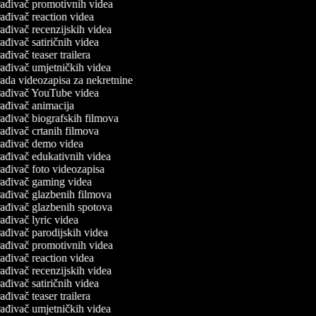
ađivač promotivnih videa
ađivač reaction videa
ađivač recenzijskih videa
ađivač satiričnih videa
ađivač teaser trailera
ađivač umjetničkih videa
ada videozapisa za nekretnine
ađivač YouTube videa
ađivač animacija
ađivač biografskih filmova
ađivač crtanih filmova
ađivač demo videa
ađivač edukativnih videa
ađivač foto videozapisa
ađivač gaming videa
ađivač glazbenih filmova
ađivač glazbenih spotova
ađivač lyric videa
ađivač parodijskih videa
ađivač promotivnih videa
ađivač reaction videa
ađivač recenzijskih videa
ađivač satiričnih videa
ađivač teaser trailera
ađivač umjetničkih videa