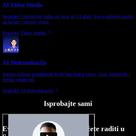
AI Video Studio
Stvarajte i montirajte video od nule uz AI alate. Sve-u-jednom studio
za izradu i obradu videa.
Pogledaj Video Studio
AI Sinkronizacija
Jednim klikom promijenite jezik bilo kojeg videa. Glas, intonacija i
brzina ostaju isti.
Pogledaj AI sinkronizaciju
Isprobajte sami
Evo malog pregleda što možete raditi u