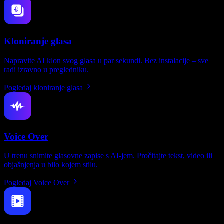
Kloniranje glasa
Napravite AI klon svog glasa u par sekundi. Bez instalacije – sve
radi izravno u pregledniku.
Pogledaj kloniranje glasa
Voice Over
U trenu snimite glasovne zapise s AI-jem. Pročitajte tekst, video ili
objašnjenja u bilo kojem stilu.
Pogledaj Voice Over