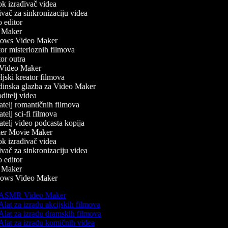
 izrađivač videa
ač za sinkronizaciju videa
editor
Maker
ws Video Maker
r misterioznih filmova
r outra
ideo Maker
jski kreator filmova
inska glazba za Video Maker
itelj videa
telj romantičnih filmova
telj sci-fi filmova
telj video podcasta kopija
ler Movie Maker
 izrađivač videa
ač za sinkronizaciju videa
editor
Maker
ws Video Maker
ASMR Video Maker
lat za izradu akcijskih filmova
lat za izradu dramskih filmova
lat za izradu komičnih videa