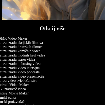
Otkrij više
MR Video Maker
t za izradu akcijskih filmova
t za izradu dramskih filmova
t za izradu komičnih videa
t za izradu modnih haul videa
t za izradu teaser videa
t za izradu unboxing videa
t za izradu video intervjua
t za izradu video podcasta
t za izradu video prezentacija
t za video svjedočanstva
droid Video Maker
 izrađivač videa
ntasy Movie Maker
mski editor
mski proizvođač