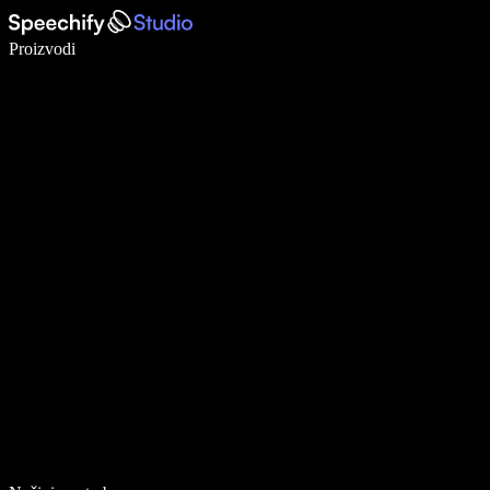
Pišite 5× brže uz glasovno diktiranje
Proizvodi
Saznajte više