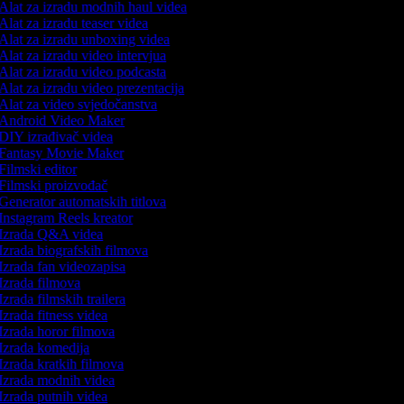
Alat za izradu modnih haul videa
Alat za izradu teaser videa
Alat za izradu unboxing videa
Alat za izradu video intervjua
Alat za izradu video podcasta
Alat za izradu video prezentacija
Alat za video svjedočanstva
Android Video Maker
DIY izrađivač videa
Fantasy Movie Maker
Filmski editor
Filmski proizvođač
Generator automatskih titlova
Instagram Reels kreator
Izrada Q&A videa
Izrada biografskih filmova
Izrada fan videozapisa
Izrada filmova
Izrada filmskih trailera
Izrada fitness videa
Izrada horor filmova
Izrada komedija
Izrada kratkih filmova
Izrada modnih videa
Izrada putnih videa