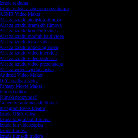
Izrada reklama
Izrada videa sa zelenom pozadinom
ASMR Video Maker
Alat za izradu akcijskih filmova
Alat za izradu dramskih filmova
Alat za izradu komičnih videa
Alat za izradu modnih haul videa
Alat za izradu teaser videa
Alat za izradu unboxing videa
Alat za izradu video intervjua
Alat za izradu video podcasta
Alat za izradu video prezentacija
Alat za video svjedočanstva
Android Video Maker
DIY izrađivač videa
Fantasy Movie Maker
Filmski editor
Filmski proizvođač
Generator automatskih titlova
Instagram Reels kreator
Izrada Q&A videa
Izrada biografskih filmova
Izrada fan videozapisa
Izrada filmova
Izrada filmskih trailera