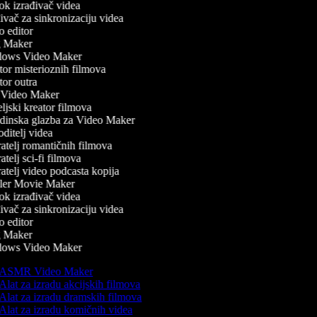
k izrađivač videa
vač za sinkronizaciju videa
 editor
 Maker
ows Video Maker
or misterioznih filmova
or outra
Video Maker
jski kreator filmova
inska glazba za Video Maker
ditelj videa
atelj romantičnih filmova
telj sci-fi filmova
atelj video podcasta kopija
ler Movie Maker
k izrađivač videa
vač za sinkronizaciju videa
 editor
 Maker
ows Video Maker
ASMR Video Maker
Alat za izradu akcijskih filmova
Alat za izradu dramskih filmova
Alat za izradu komičnih videa