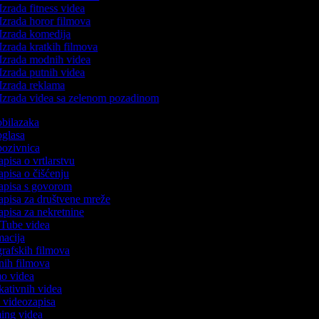
Izrada fitness videa
Izrada horor filmova
Izrada komedija
Izrada kratkih filmova
Izrada modnih videa
Izrada putnih videa
Izrada reklama
Izrada videa sa zelenom pozadinom
 obilazaka
 oglasa
 pozivnica
apisa o vrtlarstvu
zapisa o čišćenju
zapisa s govorom
zapisa za društvene mreže
zapisa za nekretnine
ouTube videa
imacija
ografskih filmova
tanih filmova
mo videa
ukativnih videa
to videozapisa
ming videa