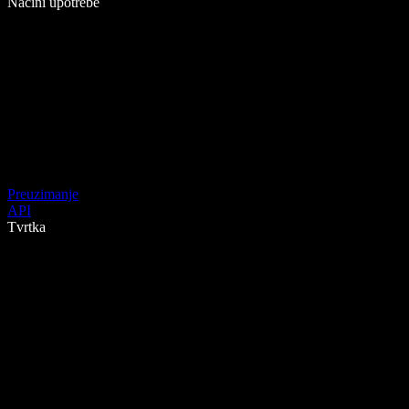
Načini upotrebe
Preuzimanje
API
Tvrtka