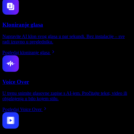
Kloniranje glasa
Napravite AI klon svog glasa u par sekundi. Bez instalacije – sve
radi izravno u pregledniku.
Pogledaj kloniranje glasa
Voice Over
U trenu snimite glasovne zapise s AI-jem. Pročitajte tekst, video ili
objašnjenja u bilo kojem stilu.
Pogledaj Voice Over