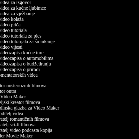
 videa za izgovor
 videa za kućne ljubimce
 videa za vježbanje
 video kolaža
 video priča
 video tutoriala
 video tutoriala za ples
 video tutorijala za šminkanje
 video vijesti
 videozapisa kućne ture
č videozapisa o automobilima
 videozapisa o budžetiranju
 videozapisa o prirodi
komentatorskih videa
or misterioznih filmova
or outra
Video Maker
jski kreator filmova
inska glazba za Video Maker
ditelj videa
atelj romantičnih filmova
telj sci-fi filmova
atelj video podcasta kopija
ler Movie Maker