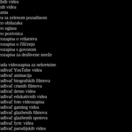
odnih videa
tnih videa
eklama
idea sa zelenom pozadinom
deo obilazaka
deo oglasa
ideo pozivnica
deozapisa o vrtlarstvu
deozapisa o čišćenju
ideozapisa s govorom
ideozapisa za društvene mreže
ada videozapisa za nekretnine
rađivač YouTube videa
ađivač animacija
ađivač biografskih filmova
ađivač crtanih filmova
rađivač demo videa
rađivač edukativnih videa
ađivač foto videozapisa
rađivač gaming videa
rađivač glazbenih filmova
rađivač glazbenih spotova
ađivač lyric videa
ađivač parodijskih videa