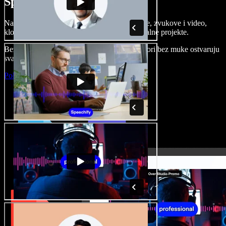
Speechify Studiju.
Napravite voice overe, dodajte besplatne slike, zvukove i video,
klonirajte svoj glas i složite sjajne audio-vizualne projekte.
Bez učenja i sve dostupno u pregledniku, autori bez muke ostvaruju
svaku kreativnu ideju.
Pokreni Studio