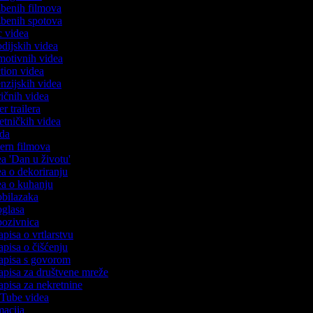
azbenih filmova
azbenih spotova
ic videa
rodijskih videa
omotivnih videa
action videa
cenzijskih videa
iričnih videa
er trailera
jetničkih videa
oda
stern filmova
dea 'Dan u životu'
dea o dekoriranju
dea o kuhanju
 obilazaka
 oglasa
 pozivnica
apisa o vrtlarstvu
zapisa o čišćenju
zapisa s govorom
zapisa za društvene mreže
zapisa za nekretnine
ouTube videa
imacija