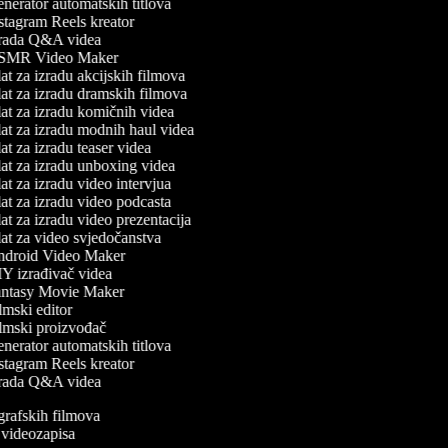
erator automatskih titlova
stagram Reels kreator
rada Q&A videa
MR Video Maker
t za izradu akcijskih filmova
at za izradu dramskih filmova
at za izradu komičnih videa
at za izradu modnih haul videa
t za izradu teaser videa
at za izradu unboxing videa
t za izradu video intervjua
t za izradu video podcasta
t za izradu video prezentacija
at za video svjedočanstva
droid Video Maker
Y izrađivač videa
ntasy Movie Maker
mski editor
lmski proizvođač
erator automatskih titlova
stagram Reels kreator
rada Q&A videa
ografskih filmova
n videozapisa