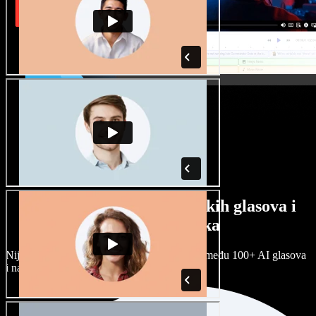
Veliki izbor muških i ženskih glasova i
raznih naglasaka
Nijedan projekt ne mora zvučati isto. Birajte među 100+ AI glasova
i naglasaka i prilagodite ih sebi.