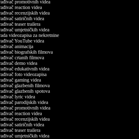
rađivač promotivnih videa
ađivač reaction videa
ađivač recenzijskih videa
ađivač satiričnih videa
ađivač teaser trailera
rađivač umjetničkih videa
ada videozapisa za nekretnine
rađivač YouTube videa
ađivač animacija
ađivač biografskih filmova
ađivač crtanih filmova
rađivač demo videa
rađivač edukativnih videa
ađivač foto videozapisa
rađivač gaming videa
rađivač glazbenih filmova
rađivač glazbenih spotova
ađivač lyric videa
ađivač parodijskih videa
rađivač promotivnih videa
ađivač reaction videa
ađivač recenzijskih videa
ađivač satiričnih videa
ađivač teaser trailera
rađivač umjetničkih videa