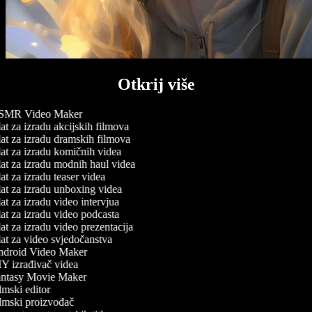
Otkrij više
MR Video Maker
t za izradu akcijskih filmova
at za izradu dramskih filmova
at za izradu komičnih videa
at za izradu modnih haul videa
t za izradu teaser videa
at za izradu unboxing videa
t za izradu video intervjua
t za izradu video podcasta
t za izradu video prezentacija
at za video svjedočanstva
droid Video Maker
Y izrađivač videa
ntasy Movie Maker
mski editor
lmski proizvođač