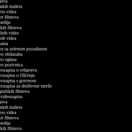
ilmova
lmskih trailera
tness videa
ror filmova
omedija
atkih filmova
odnih videa
tnih videa
eklama
idea sa zelenom pozadinom
deo obilazaka
deo oglasa
ideo pozivnica
deozapisa o vrtlarstvu
deozapisa o čišćenju
ideozapisa s govorom
ideozapisa za društvene mreže
ografskih filmova
n videozapisa
ilmova
lmskih trailera
tness videa
ror filmova
omedija
atkih filmova