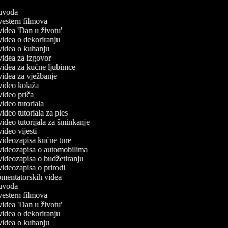
č uvoda
 vestern filmova
 videa 'Dan u životu'
 videa o dekoriranju
č videa o kuhanju
 videa za izgovor
 videa za kućne ljubimce
 videa za vježbanje
 video kolaža
 video priča
 video tutoriala
 video tutoriala za ples
 video tutorijala za šminkanje
 video vijesti
 videozapisa kućne ture
č videozapisa o automobilima
 videozapisa o budžetiranju
 videozapisa o prirodi
komentatorskih videa
č uvoda
 vestern filmova
 videa 'Dan u životu'
 videa o dekoriranju
č videa o kuhanju