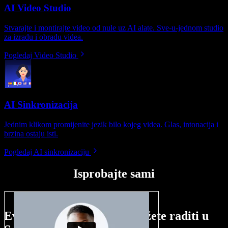
AI Video Studio
Stvarajte i montirajte video od nule uz AI alate. Sve-u-jednom studio
za izradu i obradu videa.
Pogledaj Video Studio
AI Sinkronizacija
Jednim klikom promijenite jezik bilo kojeg videa. Glas, intonacija i
brzina ostaju isti.
Pogledaj AI sinkronizaciju
Isprobajte sami
Evo malog pregleda što možete raditi u