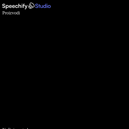
Pišite 5× brže uz glasovno diktiranje
Proizvodi
Saznajte više