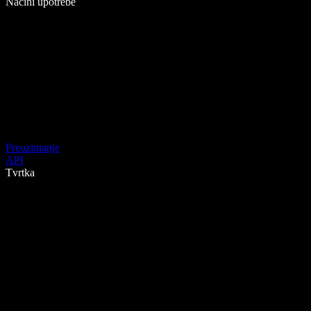
Načini upotrebe
Preuzimanje
API
Tvrtka