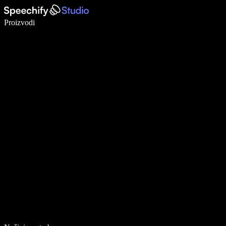
Pišite 5× brže uz glasovno diktiranje
Proizvodi
Saznajte više