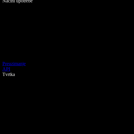
Načini upotrebe
Preuzimanje
API
Tvrtka