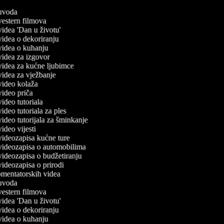
č uvoda
 vestern filmova
 videa 'Dan u životu'
 videa o dekoriranju
 videa o kuhanju
 videa za izgovor
 videa za kućne ljubimce
 videa za vježbanje
 video kolaža
 video priča
 video tutoriala
 video tutoriala za ples
 video tutorijala za šminkanje
 video vijesti
 videozapisa kućne ture
č videozapisa o automobilima
 videozapisa o budžetiranju
 videozapisa o prirodi
komentatorskih videa
č uvoda
 vestern filmova
 videa 'Dan u životu'
 videa o dekoriranju
 videa o kuhanju