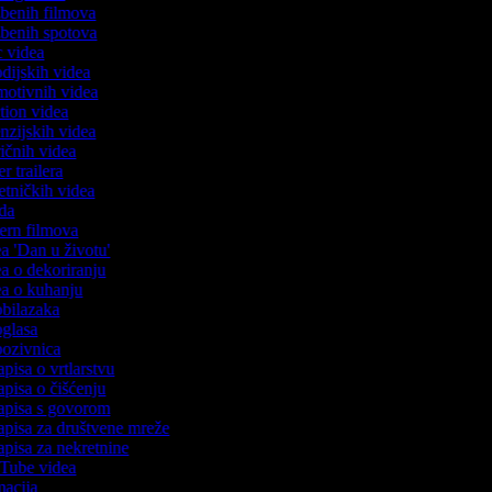
azbenih filmova
azbenih spotova
ic videa
odijskih videa
omotivnih videa
ction videa
enzijskih videa
iričnih videa
er trailera
jetničkih videa
oda
stern filmova
ea 'Dan u životu'
dea o dekoriranju
dea o kuhanju
 obilazaka
 oglasa
 pozivnica
apisa o vrtlarstvu
zapisa o čišćenju
zapisa s govorom
zapisa za društvene mreže
zapisa za nekretnine
ouTube videa
imacija