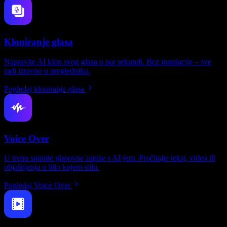
Kloniranje glasa
Napravite AI klon svog glasa u par sekundi. Bez instalacije – sve
radi izravno u pregledniku.
Pogledaj kloniranje glasa
Voice Over
U trenu snimite glasovne zapise s AI-jem. Pročitajte tekst, video ili
objašnjenja u bilo kojem stilu.
Pogledaj Voice Over