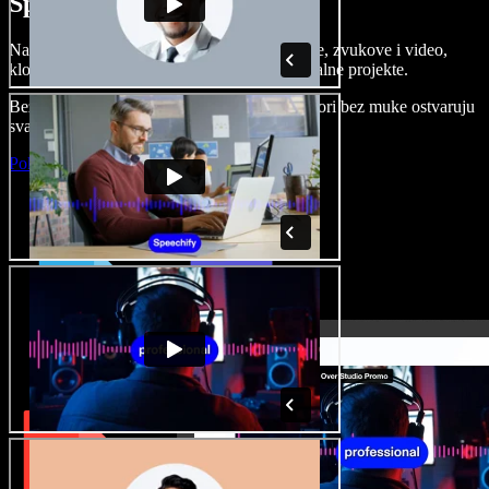
Speechify Studiju.
Napravite voice overe, dodajte besplatne slike, zvukove i video,
klonirajte svoj glas i složite sjajne audio-vizualne projekte.
Bez učenja i sve dostupno u pregledniku, autori bez muke ostvaruju
svaku kreativnu ideju.
Pokreni Studio