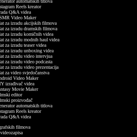
nerator automatskih titlova
stagram Reels kreator
rada Q&A videa
MR Video Maker
t za izradu akcijskih filmova
at za izradu dramskih filmova
at za izradu komičnih videa
at za izradu modnih haul videa
t za izradu teaser videa
at za izradu unboxing videa
t za izradu video intervjua
at za izradu video podcasta
t za izradu video prezentacija
at za video svjedočanstva
droid Video Maker
Y izrađivač videa
ntasy Movie Maker
mski editor
lmski proizvođač
nerator automatskih titlova
stagram Reels kreator
rada Q&A videa
ografskih filmova
n videozapisa