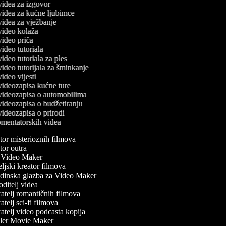
 videa za izgovor
 videa za kućne ljubimce
 videa za vježbanje
 video kolaža
 video priča
 video tutoriala
 video tutoriala za ples
 video tutorijala za šminkanje
 video vijesti
 videozapisa kućne ture
č videozapisa o automobilima
 videozapisa o budžetiranju
 videozapisa o prirodi
komentatorskih videa
or misterioznih filmova
or outra
Video Maker
ljski kreator filmova
inska glazba za Video Maker
ditelj videa
atelj romantičnih filmova
telj sci-fi filmova
atelj video podcasta kopija
ler Movie Maker