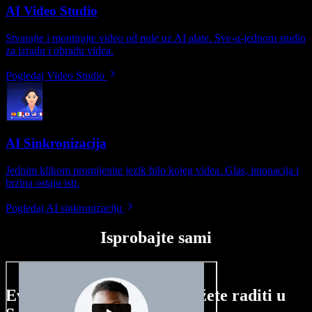
AI Video Studio
Stvarajte i montirajte video od nule uz AI alate. Sve-u-jednom studio
za izradu i obradu videa.
Pogledaj Video Studio
AI Sinkronizacija
Jednim klikom promijenite jezik bilo kojeg videa. Glas, intonacija i
brzina ostaju isti.
Pogledaj AI sinkronizaciju
Isprobajte sami
Evo malog pregleda što možete raditi u