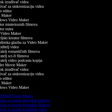
k izrađivač videa
vač za sinkronizaciju videa
 editor
 Maker
ows Video Maker
or misterioznih filmova
or outra
Video Maker
ljski kreator filmova
inska glazba za Video Maker
ditelj videa
atelj romantičnih filmova
telj sci-fi filmova
atelj video podcasta kopija
ler Movie Maker
k izrađivač videa
vač za sinkronizaciju videa
 editor
 Maker
ows Video Maker
ASMR Video Maker
Alat za izradu akcijskih filmova
Alat za izradu dramskih filmova
Alat za izradu komičnih videa