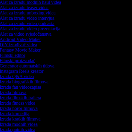
Alat za izradu modnih haul videa
Alat za izradu teaser videa
Alat za izradu unboxing videa
Alat za izradu video intervjua
Alat za izradu video podcasta
Alat za izradu video prezentacija
Alat za video svjedočanstva
Android Video Maker
DIY izrađivač videa
Fantasy Movie Maker
Filmski editor
Filmski proizvođač
Generator automatskih titlova
Instagram Reels kreator
Izrada Q&A videa
Izrada biografskih filmova
Izrada fan videozapisa
Izrada filmova
Izrada filmskih trailera
Izrada fitness videa
Izrada horor filmova
Izrada komedija
Izrada kratkih filmova
Izrada modnih videa
Izrada putnih videa