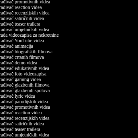
rađivač promotivnih videa
ađivač reaction videa
ađivač recenzijskih videa
ađivač satiričnih videa
ađivač teaser trailera
rađivač umjetničkih videa
rada videozapisa za nekretnine
rađivač YouTube videa
rađivač animacija
rađivač biografskih filmova
rađivač crtanih filmova
rađivač demo videa
rađivač edukativnih videa
rađivač foto videozapisa
rađivač gaming videa
rađivač glazbenih filmova
rađivač glazbenih spotova
ađivač lyric videa
rađivač parodijskih videa
rađivač promotivnih videa
ađivač reaction videa
ađivač recenzijskih videa
ađivač satiričnih videa
ađivač teaser trailera
rađivač umjetničkih videa