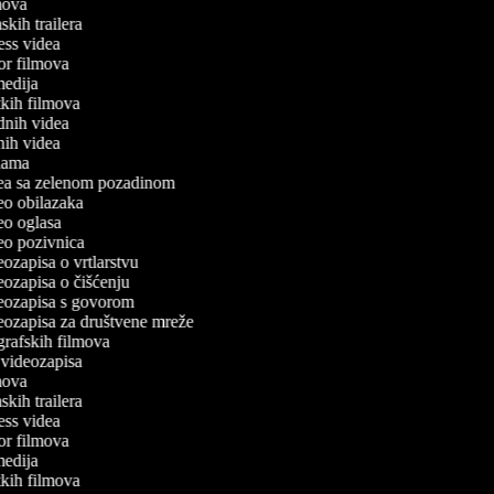
lmova
mskih trailera
tness videa
ror filmova
omedija
atkih filmova
odnih videa
tnih videa
eklama
idea sa zelenom pozadinom
deo obilazaka
deo oglasa
deo pozivnica
deozapisa o vrtlarstvu
deozapisa o čišćenju
ideozapisa s govorom
deozapisa za društvene mreže
ografskih filmova
n videozapisa
lmova
mskih trailera
tness videa
ror filmova
omedija
atkih filmova