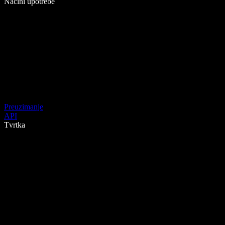
Načini upotrebe
Preuzimanje
API
Tvrtka