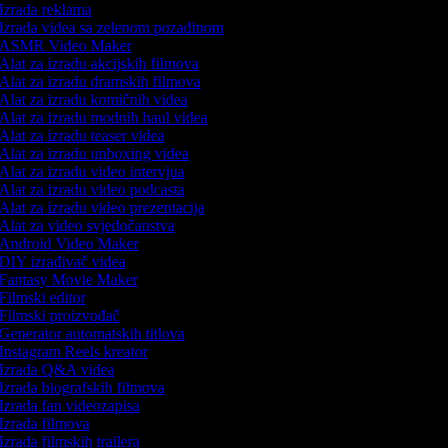
Izrada reklama
Izrada videa sa zelenom pozadinom
ASMR Video Maker
Alat za izradu akcijskih filmova
Alat za izradu dramskih filmova
Alat za izradu komičnih videa
Alat za izradu modnih haul videa
Alat za izradu teaser videa
Alat za izradu unboxing videa
Alat za izradu video intervjua
Alat za izradu video podcasta
Alat za izradu video prezentacija
Alat za video svjedočanstva
Android Video Maker
DIY izrađivač videa
Fantasy Movie Maker
Filmski editor
Filmski proizvođač
Generator automatskih titlova
Instagram Reels kreator
Izrada Q&A videa
Izrada biografskih filmova
Izrada fan videozapisa
Izrada filmova
Izrada filmskih trailera