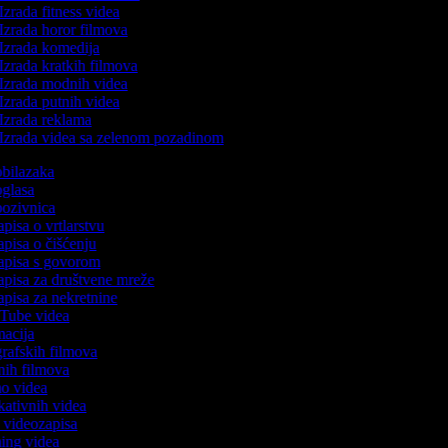
Izrada fitness videa
Izrada horor filmova
Izrada komedija
Izrada kratkih filmova
Izrada modnih videa
Izrada putnih videa
Izrada reklama
Izrada videa sa zelenom pozadinom
 obilazaka
 oglasa
 pozivnica
apisa o vrtlarstvu
zapisa o čišćenju
zapisa s govorom
zapisa za društvene mreže
zapisa za nekretnine
ouTube videa
imacija
ografskih filmova
anih filmova
mo videa
ukativnih videa
to videozapisa
ming videa