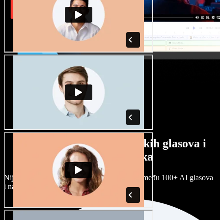
Veliki izbor muških i ženskih glasova i
raznih naglasaka
Nijedan projekt ne mora zvučati isto. Birajte među 100+ AI glasova
i naglasaka i prilagodite ih sebi.