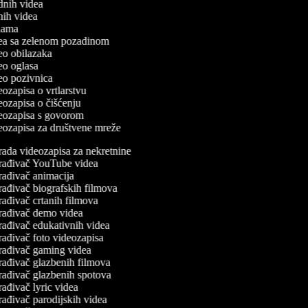
odnih videa
tnih videa
eklama
idea sa zelenom pozadinom
deo obilazaka
deo oglasa
deo pozivnica
deozapisa o vrtlarstvu
deozapisa o čišćenju
ideozapisa s govorom
deozapisa za društvene mreže
rada videozapisa za nekretnine
rađivač YouTube videa
rađivač animacija
rađivač biografskih filmova
rađivač crtanih filmova
rađivač demo videa
rađivač edukativnih videa
rađivač foto videozapisa
rađivač gaming videa
rađivač glazbenih filmova
rađivač glazbenih spotova
ađivač lyric videa
rađivač parodijskih videa