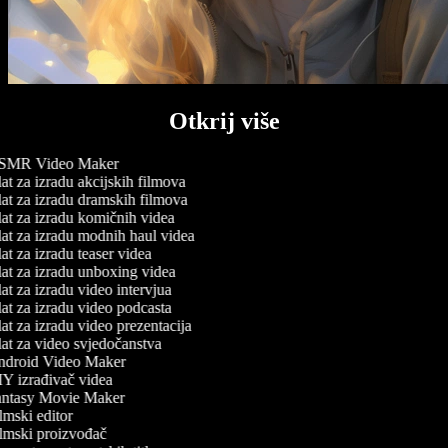
Otkrij više
MR Video Maker
t za izradu akcijskih filmova
at za izradu dramskih filmova
at za izradu komičnih videa
at za izradu modnih haul videa
t za izradu teaser videa
at za izradu unboxing videa
t za izradu video intervjua
at za izradu video podcasta
t za izradu video prezentacija
at za video svjedočanstva
droid Video Maker
Y izrađivač videa
ntasy Movie Maker
mski editor
lmski proizvođač