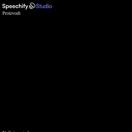
Pišite 5× brže uz glasovno diktiranje
Proizvodi
Saznajte više