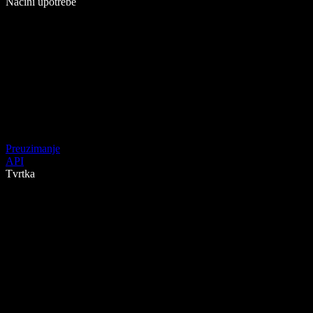
Načini upotrebe
Preuzimanje
API
Tvrtka