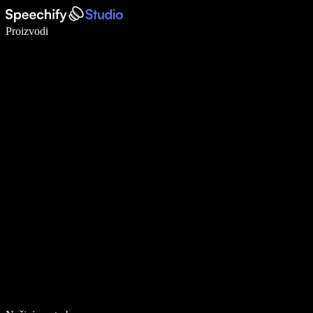
Pišite 5× brže uz glasovno diktiranje
Proizvodi
Saznajte više