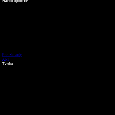
Načini upotrebe
Preuzimanje
API
Tvrtka