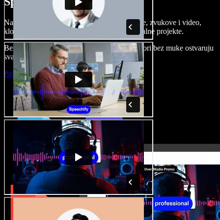
Speechify Studiju.
Napravite voice overe, dodajte besplatne slike, zvukove i video,
klonirajte svoj glas i složite sjajne audio-vizualne projekte.
Bez učenja i sve dostupno u pregledniku, autori bez muke ostvaruju
svaku kreativnu ideju.
Pokreni Studio