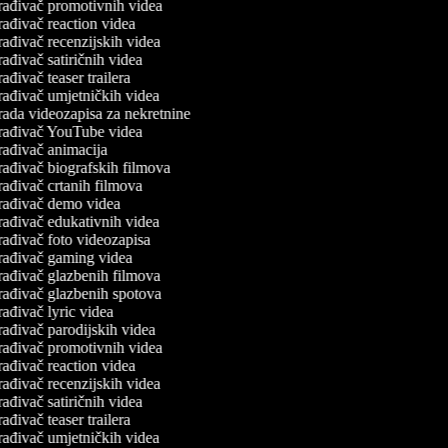
rađivač promotivnih videa
ađivač reaction videa
ađivač recenzijskih videa
ađivač satiričnih videa
ađivač teaser trailera
rađivač umjetničkih videa
rada videozapisa za nekretnine
rađivač YouTube videa
rađivač animacija
rađivač biografskih filmova
ađivač crtanih filmova
rađivač demo videa
rađivač edukativnih videa
ađivač foto videozapisa
rađivač gaming videa
rađivač glazbenih filmova
rađivač glazbenih spotova
ađivač lyric videa
ađivač parodijskih videa
rađivač promotivnih videa
ađivač reaction videa
ađivač recenzijskih videa
ađivač satiričnih videa
ađivač teaser trailera
rađivač umjetničkih videa