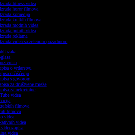
Izrada fitness videa
Izrada horor filmova
Izrada komedija
Izrada kratkih filmova
Izrada modnih videa
Izrada putnih videa
Izrada reklama
Izrada videa sa zelenom pozadinom
 obilazaka
 oglasa
 pozivnica
apisa o vrtlarstvu
zapisa o čišćenju
zapisa s govorom
zapisa za društvene mreže
zapisa za nekretnine
ouTube videa
imacija
ografskih filmova
tanih filmova
mo videa
ukativnih videa
to videozapisa
ming videa