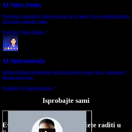
AI Video Studio
Stvarajte i montirajte video od nule uz AI alate. Sve-u-jednom studio
za izradu i obradu videa.
Pogledaj Video Studio
AI Sinkronizacija
Jednim klikom promijenite jezik bilo kojeg videa. Glas, intonacija i
brzina ostaju isti.
Pogledaj AI sinkronizaciju
Isprobajte sami
Evo malog pregleda što možete raditi u