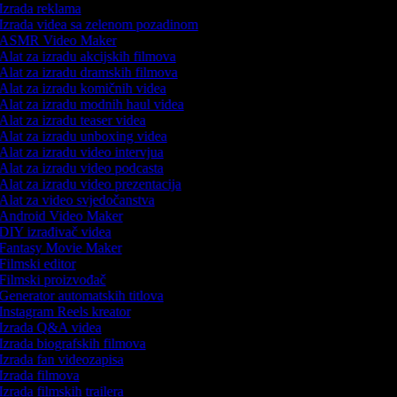
Izrada reklama
Izrada videa sa zelenom pozadinom
ASMR Video Maker
Alat za izradu akcijskih filmova
Alat za izradu dramskih filmova
Alat za izradu komičnih videa
Alat za izradu modnih haul videa
Alat za izradu teaser videa
Alat za izradu unboxing videa
Alat za izradu video intervjua
Alat za izradu video podcasta
Alat za izradu video prezentacija
Alat za video svjedočanstva
Android Video Maker
DIY izrađivač videa
Fantasy Movie Maker
Filmski editor
Filmski proizvođač
Generator automatskih titlova
Instagram Reels kreator
Izrada Q&A videa
Izrada biografskih filmova
Izrada fan videozapisa
Izrada filmova
Izrada filmskih trailera