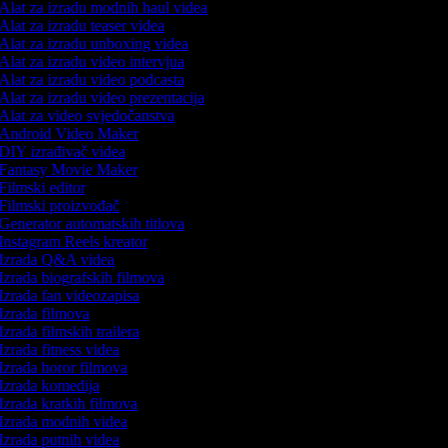
Alat za izradu modnih haul videa
Alat za izradu teaser videa
Alat za izradu unboxing videa
Alat za izradu video intervjua
Alat za izradu video podcasta
Alat za izradu video prezentacija
Alat za video svjedočanstva
Android Video Maker
DIY izrađivač videa
Fantasy Movie Maker
Filmski editor
Filmski proizvođač
Generator automatskih titlova
Instagram Reels kreator
Izrada Q&A videa
Izrada biografskih filmova
Izrada fan videozapisa
Izrada filmova
Izrada filmskih trailera
Izrada fitness videa
Izrada horor filmova
Izrada komedija
Izrada kratkih filmova
Izrada modnih videa
Izrada putnih videa