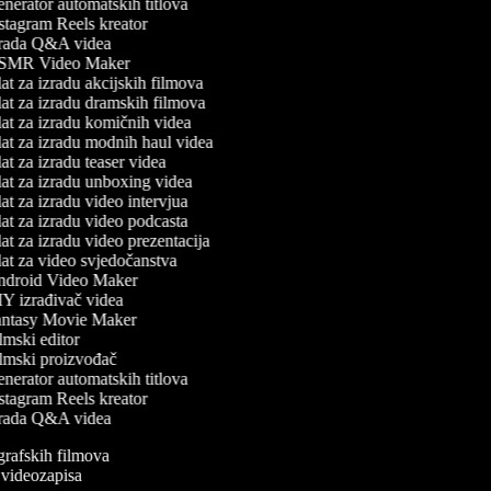
nerator automatskih titlova
stagram Reels kreator
rada Q&A videa
MR Video Maker
t za izradu akcijskih filmova
at za izradu dramskih filmova
at za izradu komičnih videa
at za izradu modnih haul videa
t za izradu teaser videa
at za izradu unboxing videa
t za izradu video intervjua
at za izradu video podcasta
t za izradu video prezentacija
at za video svjedočanstva
droid Video Maker
Y izrađivač videa
ntasy Movie Maker
mski editor
lmski proizvođač
nerator automatskih titlova
stagram Reels kreator
rada Q&A videa
ografskih filmova
n videozapisa