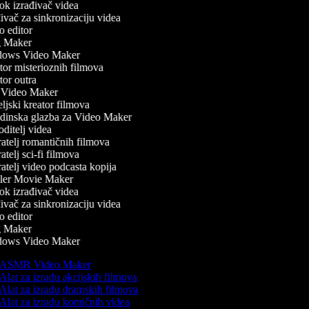
k izrađivač videa
vač za sinkronizaciju videa
 editor
 Maker
ows Video Maker
or misterioznih filmova
or outra
Video Maker
ljski kreator filmova
inska glazba za Video Maker
ditelj videa
atelj romantičnih filmova
telj sci-fi filmova
atelj video podcasta kopija
ler Movie Maker
k izrađivač videa
vač za sinkronizaciju videa
 editor
 Maker
ows Video Maker
ASMR Video Maker
Alat za izradu akcijskih filmova
Alat za izradu dramskih filmova
Alat za izradu komičnih videa