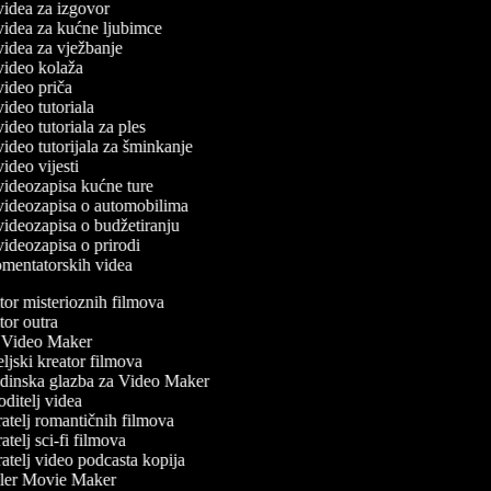
 videa za izgovor
 videa za kućne ljubimce
 videa za vježbanje
 video kolaža
 video priča
 video tutoriala
 video tutoriala za ples
 video tutorijala za šminkanje
 video vijesti
 videozapisa kućne ture
č videozapisa o automobilima
 videozapisa o budžetiranju
 videozapisa o prirodi
komentatorskih videa
or misterioznih filmova
or outra
Video Maker
ljski kreator filmova
inska glazba za Video Maker
ditelj videa
atelj romantičnih filmova
telj sci-fi filmova
atelj video podcasta kopija
ler Movie Maker