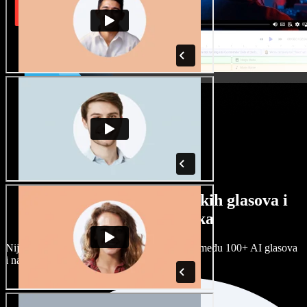
Veliki izbor muških i ženskih glasova i
raznih naglasaka
Nijedan projekt ne mora zvučati isto. Birajte među 100+ AI glasova
i naglasaka i prilagodite ih sebi.