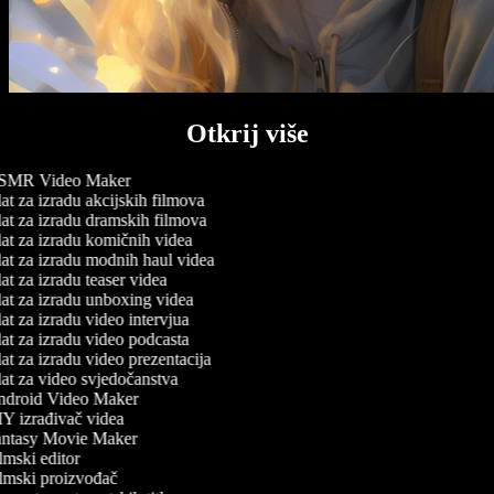
Otkrij više
MR Video Maker
t za izradu akcijskih filmova
at za izradu dramskih filmova
at za izradu komičnih videa
at za izradu modnih haul videa
t za izradu teaser videa
at za izradu unboxing videa
t za izradu video intervjua
at za izradu video podcasta
t za izradu video prezentacija
at za video svjedočanstva
droid Video Maker
Y izrađivač videa
ntasy Movie Maker
mski editor
lmski proizvođač