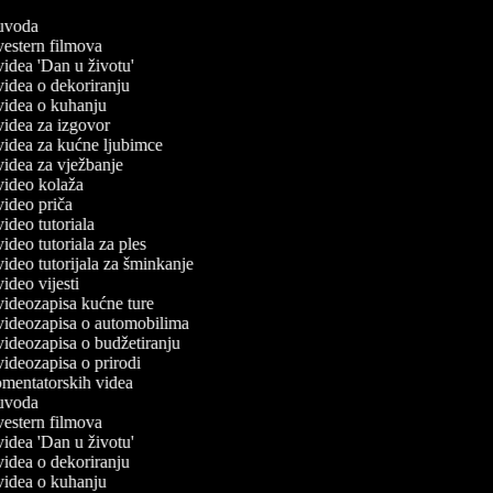
č uvoda
 vestern filmova
 videa 'Dan u životu'
 videa o dekoriranju
 videa o kuhanju
 videa za izgovor
 videa za kućne ljubimce
 videa za vježbanje
 video kolaža
 video priča
 video tutoriala
 video tutoriala za ples
 video tutorijala za šminkanje
 video vijesti
 videozapisa kućne ture
č videozapisa o automobilima
 videozapisa o budžetiranju
 videozapisa o prirodi
komentatorskih videa
č uvoda
 vestern filmova
 videa 'Dan u životu'
 videa o dekoriranju
 videa o kuhanju