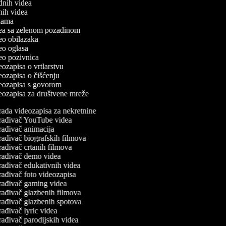
odnih videa
tnih videa
eklama
idea sa zelenom pozadinom
deo obilazaka
deo oglasa
deo pozivnica
deozapisa o vrtlarstvu
deozapisa o čišćenju
ideozapisa s govorom
ideozapisa za društvene mreže
rada videozapisa za nekretnine
rađivač YouTube videa
rađivač animacija
rađivač biografskih filmova
ađivač crtanih filmova
rađivač demo videa
rađivač edukativnih videa
ađivač foto videozapisa
rađivač gaming videa
rađivač glazbenih filmova
rađivač glazbenih spotova
ađivač lyric videa
ađivač parodijskih videa