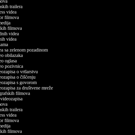
lmova
lmskih trailera
tness videa
ror filmova
omedija
atkih filmova
odnih videa
tnih videa
eklama
idea sa zelenom pozadinom
deo obilazaka
deo oglasa
deo pozivnica
deozapisa o vrtlarstvu
deozapisa o čišćenju
ideozapisa s govorom
ideozapisa za društvene mreže
ografskih filmova
n videozapisa
lmova
lmskih trailera
tness videa
ror filmova
omedija
atkih filmova