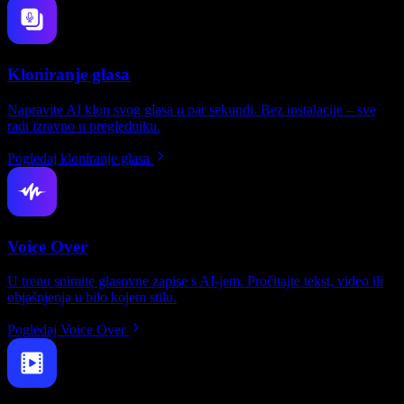
Kloniranje glasa
Napravite AI klon svog glasa u par sekundi. Bez instalacije – sve
radi izravno u pregledniku.
Pogledaj kloniranje glasa
Voice Over
U trenu snimite glasovne zapise s AI-jem. Pročitajte tekst, video ili
objašnjenja u bilo kojem stilu.
Pogledaj Voice Over