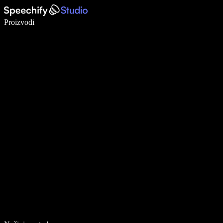
Pišite 5× brže uz glasovno diktiranje
Proizvodi
Saznajte više