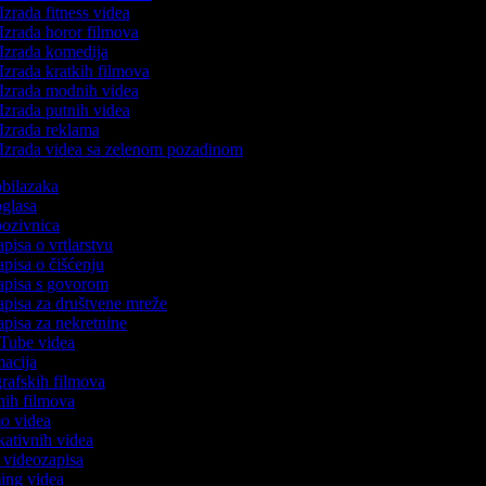
Izrada fitness videa
Izrada horor filmova
Izrada komedija
Izrada kratkih filmova
Izrada modnih videa
Izrada putnih videa
Izrada reklama
Izrada videa sa zelenom pozadinom
 obilazaka
 oglasa
 pozivnica
apisa o vrtlarstvu
zapisa o čišćenju
zapisa s govorom
zapisa za društvene mreže
zapisa za nekretnine
uTube videa
imacija
ografskih filmova
anih filmova
mo videa
ukativnih videa
to videozapisa
ming videa