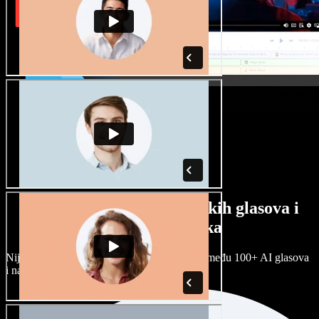
Veliki izbor muških i ženskih glasova i
raznih naglasaka
Nijedan projekt ne mora zvučati isto. Birajte među 100+ AI glasova
i naglasaka i prilagodite ih sebi.