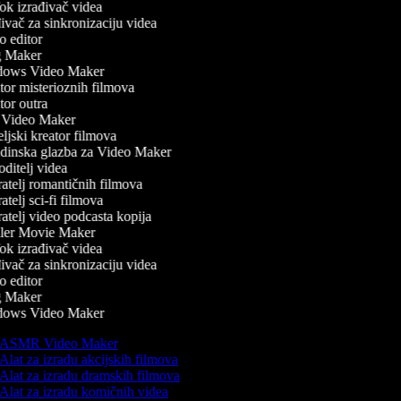
k izrađivač videa
vač za sinkronizaciju videa
 editor
 Maker
ows Video Maker
or misterioznih filmova
or outra
Video Maker
ljski kreator filmova
inska glazba za Video Maker
ditelj videa
atelj romantičnih filmova
telj sci-fi filmova
atelj video podcasta kopija
ler Movie Maker
k izrađivač videa
vač za sinkronizaciju videa
 editor
 Maker
ows Video Maker
ASMR Video Maker
Alat za izradu akcijskih filmova
Alat za izradu dramskih filmova
Alat za izradu komičnih videa