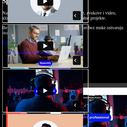
Speechify Studiju.
Napravite voice overe, dodajte besplatne slike, zvukove i video,
klonirajte svoj glas i složite sjajne audio-vizualne projekte.
Bez učenja i sve dostupno u pregledniku, autori bez muke ostvaruju
svaku kreativnu ideju.
Pokreni Studio