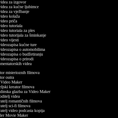
 videa za izgovor
 videa za kućne ljubimce
 videa za vježbanje
 video kolaža
 video priča
 video tutoriala
 video tutoriala za ples
 video tutorijala za šminkanje
 video vijesti
 videozapisa kućne ture
 videozapisa o automobilima
 videozapisa o budžetiranju
 videozapisa o prirodi
komentatorskih videa
or misterioznih filmova
or outra
Video Maker
ljski kreator filmova
inska glazba za Video Maker
ditelj videa
atelj romantičnih filmova
telj sci-fi filmova
atelj video podcasta kopija
ler Movie Maker