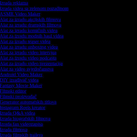
Izrada reklama
Izrada videa sa zelenom pozadinom
ASMR Video Maker
Alat za izradu akcijskih filmova
Alat za izradu dramskih filmova
Alat za izradu komičnih videa
Alat za izradu modnih haul videa
Alat za izradu teaser videa
Alat za izradu unboxing videa
Alat za izradu video intervjua
Alat za izradu video podcasta
Alat za izradu video prezentacija
Alat za video svjedočanstva
Android Video Maker
DIY izrađivač videa
Fantasy Movie Maker
Filmski editor
Filmski proizvođač
Generator automatskih titlova
Instagram Reels kreator
Izrada Q&A videa
Izrada biografskih filmova
Izrada fan videozapisa
Izrada filmova
Izrada filmskih trailera