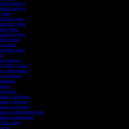
azbenih filmova
azbenih spotova
ic videa
odijskih videa
omotivnih videa
ction videa
enzijskih videa
iričnih videa
er trailera
jetničkih videa
oda
stern filmova
ea 'Dan u životu'
dea o dekoriranju
dea o kuhanju
 obilazaka
 oglasa
 pozivnica
apisa o vrtlarstvu
zapisa o čišćenju
zapisa s govorom
zapisa za društvene mreže
zapisa za nekretnine
uTube videa
imacija