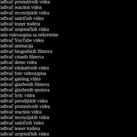
rađivač promotivnih videa
rađivač reaction videa
rađivač recenzijskih videa
ađivač satiričnih videa
ađivač teaser trailera
rađivač umjetničkih videa
rada videozapisa za nekretnine
rađivač YouTube videa
rađivač animacija
rađivač biografskih filmova
rađivač crtanih filmova
rađivač demo videa
rađivač edukativnih videa
rađivač foto videozapisa
rađivač gaming videa
rađivač glazbenih filmova
rađivač glazbenih spotova
ađivač lyric videa
rađivač parodijskih videa
rađivač promotivnih videa
rađivač reaction videa
rađivač recenzijskih videa
ađivač satiričnih videa
ađivač teaser trailera
rađivač umjetničkih videa