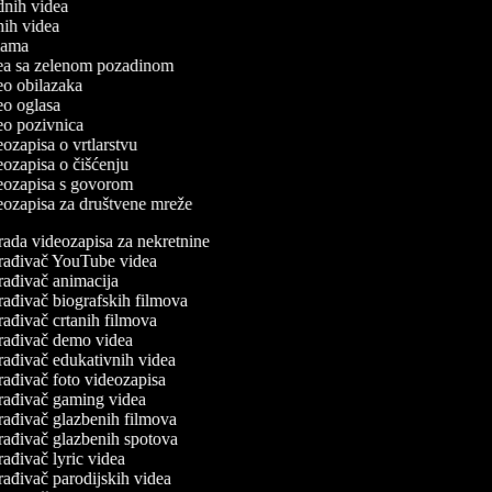
odnih videa
tnih videa
eklama
idea sa zelenom pozadinom
deo obilazaka
deo oglasa
deo pozivnica
deozapisa o vrtlarstvu
deozapisa o čišćenju
ideozapisa s govorom
deozapisa za društvene mreže
rada videozapisa za nekretnine
rađivač YouTube videa
rađivač animacija
rađivač biografskih filmova
rađivač crtanih filmova
rađivač demo videa
rađivač edukativnih videa
rađivač foto videozapisa
rađivač gaming videa
rađivač glazbenih filmova
rađivač glazbenih spotova
ađivač lyric videa
rađivač parodijskih videa