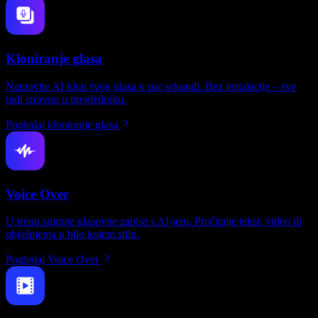
Kloniranje glasa
Napravite AI klon svog glasa u par sekundi. Bez instalacije – sve
radi izravno u pregledniku.
Pogledaj kloniranje glasa
Voice Over
U trenu snimite glasovne zapise s AI-jem. Pročitajte tekst, video ili
objašnjenja u bilo kojem stilu.
Pogledaj Voice Over