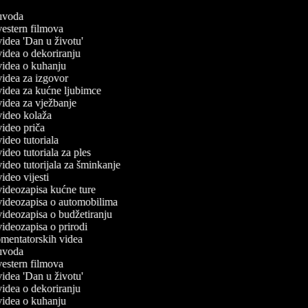
č uvoda
 vestern filmova
 videa 'Dan u životu'
 videa o dekoriranju
 videa o kuhanju
 videa za izgovor
 videa za kućne ljubimce
 videa za vježbanje
 video kolaža
 video priča
 video tutoriala
 video tutoriala za ples
 video tutorijala za šminkanje
 video vijesti
 videozapisa kućne ture
 videozapisa o automobilima
 videozapisa o budžetiranju
 videozapisa o prirodi
komentatorskih videa
č uvoda
 vestern filmova
 videa 'Dan u životu'
 videa o dekoriranju
 videa o kuhanju