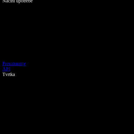
Načini upotrebe
Preuzimanje
API
Tvrtka