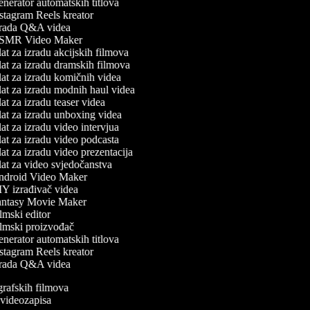
nerator automatskih titlova
stagram Reels kreator
rada Q&A videa
MR Video Maker
at za izradu akcijskih filmova
at za izradu dramskih filmova
at za izradu komičnih videa
at za izradu modnih haul videa
t za izradu teaser videa
at za izradu unboxing videa
at za izradu video intervjua
at za izradu video podcasta
at za izradu video prezentacija
at za video svjedočanstva
droid Video Maker
Y izrađivač videa
ntasy Movie Maker
lmski editor
lmski proizvođač
nerator automatskih titlova
stagram Reels kreator
rada Q&A videa
ografskih filmova
n videozapisa