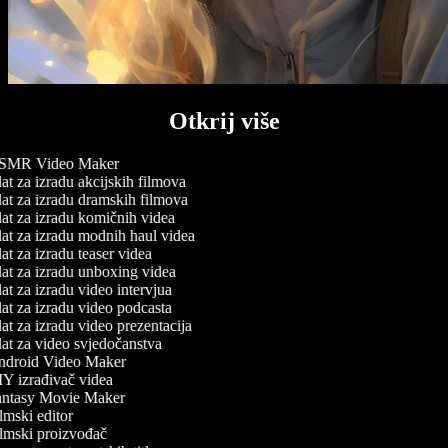
Otkrij više
MR Video Maker
at za izradu akcijskih filmova
at za izradu dramskih filmova
at za izradu komičnih videa
at za izradu modnih haul videa
t za izradu teaser videa
at za izradu unboxing videa
at za izradu video intervjua
at za izradu video podcasta
at za izradu video prezentacija
at za video svjedočanstva
droid Video Maker
Y izrađivač videa
ntasy Movie Maker
lmski editor
lmski proizvođač