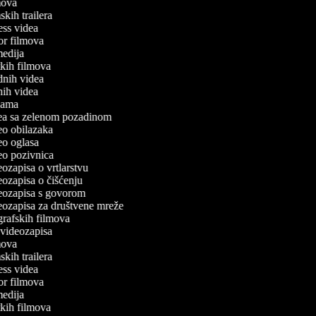
lmova
mskih trailera
tness videa
ror filmova
omedija
atkih filmova
odnih videa
tnih videa
eklama
idea sa zelenom pozadinom
deo obilazaka
deo oglasa
deo pozivnica
deozapisa o vrtlarstvu
deozapisa o čišćenju
ideozapisa s govorom
deozapisa za društvene mreže
ografskih filmova
n videozapisa
lmova
mskih trailera
tness videa
ror filmova
omedija
atkih filmova