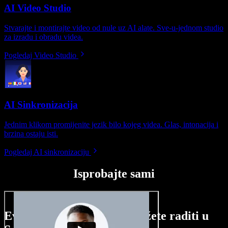
AI Video Studio
Stvarajte i montirajte video od nule uz AI alate. Sve-u-jednom studio
za izradu i obradu videa.
Pogledaj Video Studio
AI Sinkronizacija
Jednim klikom promijenite jezik bilo kojeg videa. Glas, intonacija i
brzina ostaju isti.
Pogledaj AI sinkronizaciju
Isprobajte sami
Evo malog pregleda što možete raditi u