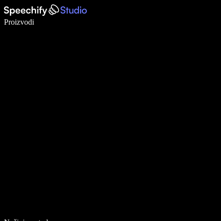
Pišite 5× brže uz glasovno diktiranje
Proizvodi
Saznajte više