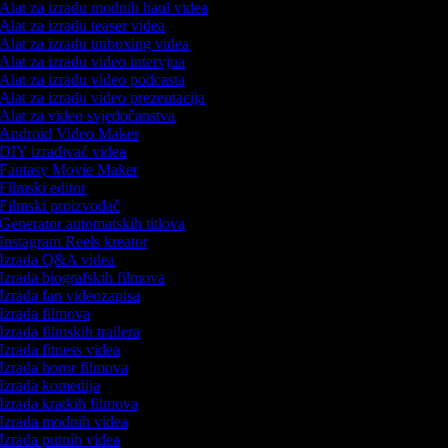
Alat za izradu modnih haul videa
Alat za izradu teaser videa
Alat za izradu unboxing videa
Alat za izradu video intervjua
Alat za izradu video podcasta
Alat za izradu video prezentacija
Alat za video svjedočanstva
Android Video Maker
DIY izrađivač videa
Fantasy Movie Maker
Filmski editor
Filmski proizvođač
Generator automatskih titlova
Instagram Reels kreator
Izrada Q&A videa
Izrada biografskih filmova
Izrada fan videozapisa
Izrada filmova
Izrada filmskih trailera
Izrada fitness videa
Izrada horor filmova
Izrada komedija
Izrada kratkih filmova
Izrada modnih videa
Izrada putnih videa