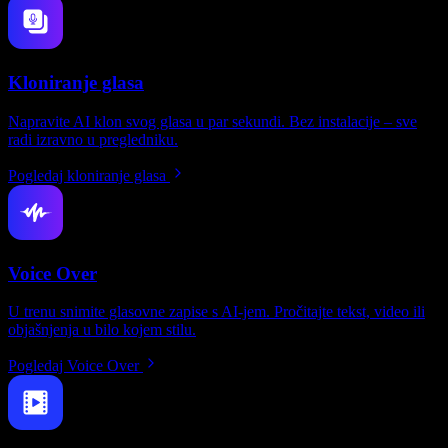
Kloniranje glasa
Napravite AI klon svog glasa u par sekundi. Bez instalacije – sve
radi izravno u pregledniku.
Pogledaj kloniranje glasa
Voice Over
U trenu snimite glasovne zapise s AI-jem. Pročitajte tekst, video ili
objašnjenja u bilo kojem stilu.
Pogledaj Voice Over