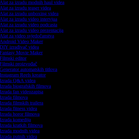
Alat za izradu modnih haul videa
Alat za izradu teaser videa
Alat za izradu unboxing videa
Alat za izradu video intervjua
Alat za izradu video podcasta
Alat za izradu video prezentacija
Alat za video svjedočanstva
Android Video Maker
DIY izrađivač videa
Fantasy Movie Maker
Filmski editor
Filmski proizvođač
Generator automatskih titlova
Instagram Reels kreator
Izrada Q&A videa
Izrada biografskih filmova
Izrada fan videozapisa
Izrada filmova
Izrada filmskih trailera
Izrada fitness videa
Izrada horor filmova
Izrada komedija
Izrada kratkih filmova
Izrada modnih videa
Izrada putnih videa