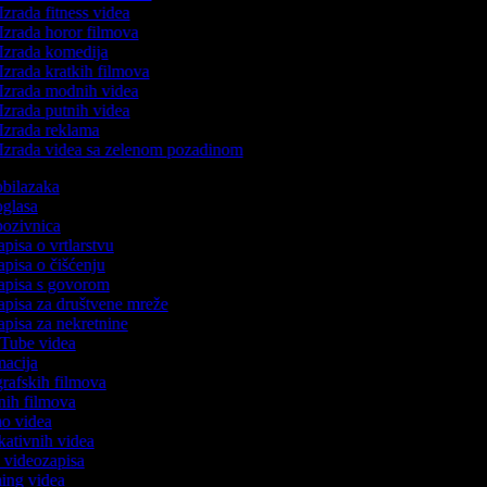
Izrada fitness videa
Izrada horor filmova
Izrada komedija
Izrada kratkih filmova
Izrada modnih videa
Izrada putnih videa
Izrada reklama
Izrada videa sa zelenom pozadinom
 obilazaka
 oglasa
 pozivnica
apisa o vrtlarstvu
zapisa o čišćenju
zapisa s govorom
zapisa za društvene mreže
zapisa za nekretnine
ouTube videa
imacija
ografskih filmova
tanih filmova
mo videa
ukativnih videa
to videozapisa
ming videa