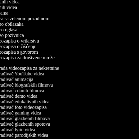
odnih videa
tnih videa
eklama
idea sa zelenom pozadinom
deo obilazaka
deo oglasa
deo pozivnica
deozapisa o vrtlarstvu
deozapisa o čišćenju
ideozapisa s govorom
ideozapisa za društvene mreže
rada videozapisa za nekretnine
rađivač YouTube videa
rađivač animacija
rađivač biografskih filmova
ađivač crtanih filmova
rađivač demo videa
rađivač edukativnih videa
ađivač foto videozapisa
rađivač gaming videa
rađivač glazbenih filmova
rađivač glazbenih spotova
ađivač lyric videa
ađivač parodijskih videa