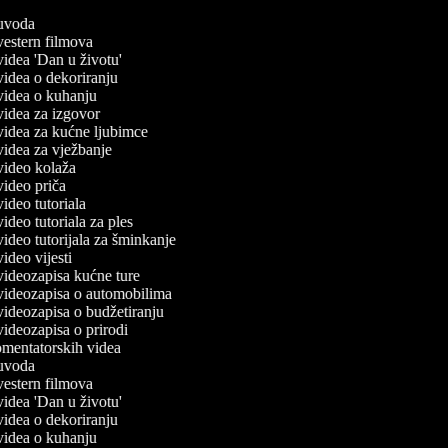
č uvoda
 vestern filmova
 videa 'Dan u životu'
 videa o dekoriranju
 videa o kuhanju
 videa za izgovor
 videa za kućne ljubimce
 videa za vježbanje
 video kolaža
 video priča
 video tutoriala
 video tutoriala za ples
 video tutorijala za šminkanje
 video vijesti
 videozapisa kućne ture
č videozapisa o automobilima
 videozapisa o budžetiranju
 videozapisa o prirodi
komentatorskih videa
č uvoda
 vestern filmova
 videa 'Dan u životu'
 videa o dekoriranju
 videa o kuhanju