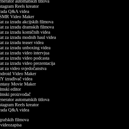
nerator automatskih titlova
stagram Reels kreator
rada Q&A videa
MR Video Maker
t za izradu akcijskih filmova
at za izradu dramskih filmova
at za izradu komičnih videa
at za izradu modnih haul videa
t za izradu teaser videa
at za izradu unboxing videa
t za izradu video intervjua
at za izradu video podcasta
t za izradu video prezentacija
at za video svjedočanstva
droid Video Maker
Y izrađivač videa
ntasy Movie Maker
mski editor
lmski proizvođač
nerator automatskih titlova
stagram Reels kreator
rada Q&A videa
ografskih filmova
n videozapisa