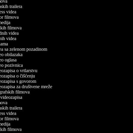
lmova
mskih trailera
tness videa
ror filmova
omedija
atkih filmova
odnih videa
tnih videa
eklama
idea sa zelenom pozadinom
deo obilazaka
deo oglasa
deo pozivnica
deozapisa o vrtlarstvu
deozapisa o čišćenju
ideozapisa s govorom
ideozapisa za društvene mreže
ografskih filmova
n videozapisa
lmova
mskih trailera
tness videa
ror filmova
omedija
atkih filmova