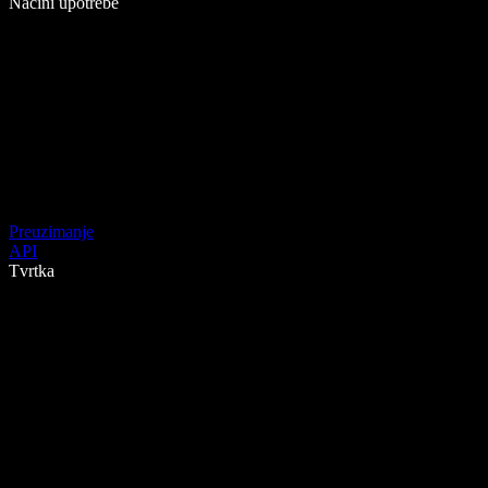
Načini upotrebe
Preuzimanje
API
Tvrtka