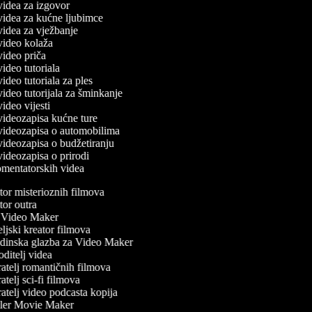
 videa za izgovor
 videa za kućne ljubimce
 videa za vježbanje
 video kolaža
 video priča
 video tutoriala
 video tutoriala za ples
 video tutorijala za šminkanje
 video vijesti
 videozapisa kućne ture
č videozapisa o automobilima
 videozapisa o budžetiranju
 videozapisa o prirodi
komentatorskih videa
or misterioznih filmova
or outra
Video Maker
ljski kreator filmova
inska glazba za Video Maker
ditelj videa
atelj romantičnih filmova
telj sci-fi filmova
atelj video podcasta kopija
ler Movie Maker