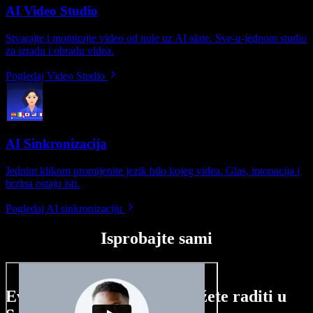
AI Video Studio
Stvarajte i montirajte video od nule uz AI alate. Sve-u-jednom studio
za izradu i obradu videa.
Pogledaj Video Studio
AI Sinkronizacija
Jednim klikom promijenite jezik bilo kojeg videa. Glas, intonacija i
brzina ostaju isti.
Pogledaj AI sinkronizaciju
Isprobajte sami
Evo malog pregleda što možete raditi u