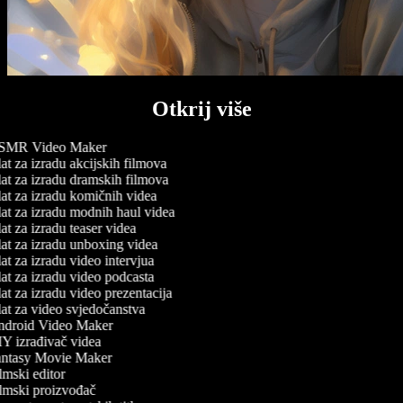
Otkrij više
MR Video Maker
t za izradu akcijskih filmova
at za izradu dramskih filmova
at za izradu komičnih videa
at za izradu modnih haul videa
t za izradu teaser videa
at za izradu unboxing videa
t za izradu video intervjua
at za izradu video podcasta
t za izradu video prezentacija
at za video svjedočanstva
droid Video Maker
Y izrađivač videa
ntasy Movie Maker
mski editor
lmski proizvođač