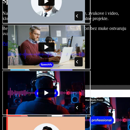
Speechify Studiju.
Napravite voice overe, dodajte besplatne slike, zvukove i video,
klonirajte svoj glas i složite sjajne audio-vizualne projekte.
Bez učenja i sve dostupno u pregledniku, autori bez muke ostvaruju
svaku kreativnu ideju.
Pokreni Studio