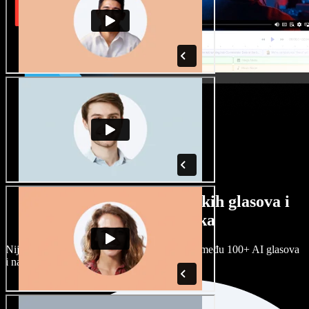
Veliki izbor muških i ženskih glasova i
raznih naglasaka
Nijedan projekt ne mora zvučati isto. Birajte među 100+ AI glasova
i naglasaka i prilagodite ih sebi.