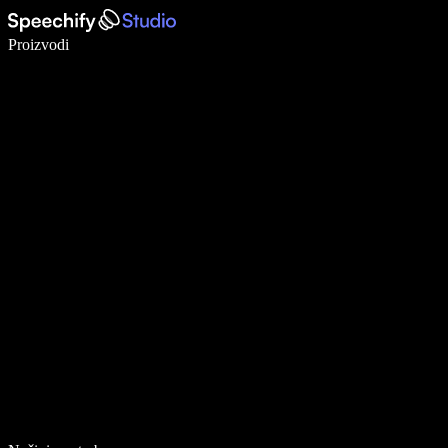
Pišite 5× brže uz glasovno diktiranje
Proizvodi
Saznajte više