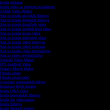
Izrada reklama
Izrada videa sa zelenom pozadinom
ASMR Video Maker
Alat za izradu akcijskih filmova
Alat za izradu dramskih filmova
Alat za izradu komičnih videa
Alat za izradu modnih haul videa
Alat za izradu teaser videa
Alat za izradu unboxing videa
Alat za izradu video intervjua
Alat za izradu video podcasta
Alat za izradu video prezentacija
Alat za video svjedočanstva
Android Video Maker
DIY izrađivač videa
Fantasy Movie Maker
Filmski editor
Filmski proizvođač
Generator automatskih titlova
Instagram Reels kreator
Izrada Q&A videa
Izrada biografskih filmova
Izrada fan videozapisa
Izrada filmova
Izrada filmskih trailera