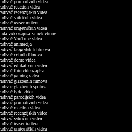
rađivač promotivnih videa
ađivač reaction videa
ađivač recenzijskih videa
ađivač satiričnih videa
ađivač teaser trailera
rađivač umjetničkih videa
rada videozapisa za nekretnine
rađivač YouTube videa
rađivač animacija
rađivač biografskih filmova
ađivač crtanih filmova
rađivač demo videa
rađivač edukativnih videa
ađivač foto videozapisa
rađivač gaming videa
rađivač glazbenih filmova
rađivač glazbenih spotova
ađivač lyric videa
ađivač parodijskih videa
rađivač promotivnih videa
ađivač reaction videa
ađivač recenzijskih videa
ađivač satiričnih videa
ađivač teaser trailera
rađivač umjetničkih videa