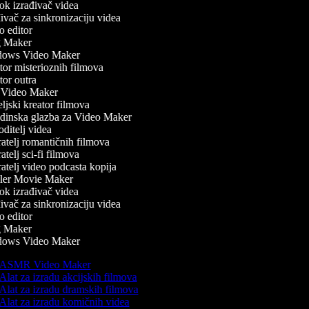
k izrađivač videa
vač za sinkronizaciju videa
 editor
 Maker
ows Video Maker
or misterioznih filmova
or outra
Video Maker
ljski kreator filmova
inska glazba za Video Maker
ditelj videa
atelj romantičnih filmova
telj sci-fi filmova
atelj video podcasta kopija
ler Movie Maker
k izrađivač videa
vač za sinkronizaciju videa
 editor
 Maker
ows Video Maker
ASMR Video Maker
Alat za izradu akcijskih filmova
Alat za izradu dramskih filmova
Alat za izradu komičnih videa