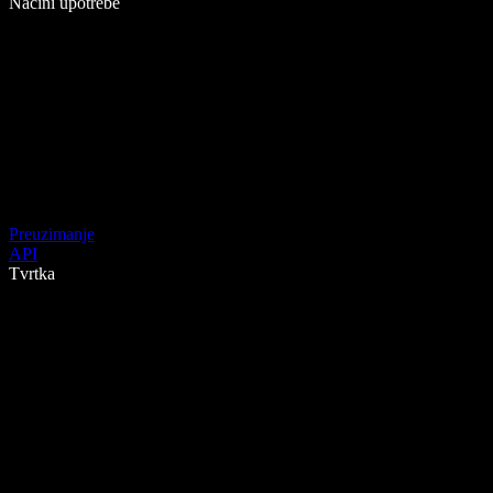
Načini upotrebe
Preuzimanje
API
Tvrtka