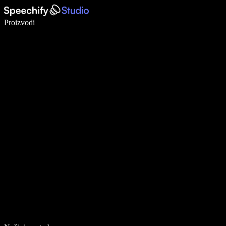
Pišite 5× brže uz glasovno diktiranje
Proizvodi
Saznajte više