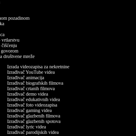
ea
a
elenom pozadinom
zaka
a
nica
o vrtlarstvu
o čišćenju
 s govorom
 za društvene mreže
Izrada videozapisa za nekretnine
Izrađivač YouTube videa
Izrađivač animacija
Izrađivač biografskih filmova
Izrađivač crtanih filmova
Izrađivač demo videa
Izrađivač edukativnih videa
Izrađivač foto videozapisa
Izrađivač gaming videa
Izrađivač glazbenih filmova
Izrađivač glazbenih spotova
Izrađivač lyric videa
Izrađivač parodijskih videa