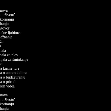
ilmova
n u životu'
ekoriranju
kuhanju
 izgovor
 kućne ljubimce
vježbanje
laža
ča
oriala
riala za ples
orijala za šminkanje
sti
isa kućne ture
isa o automobilima
isa o budžetiranju
sa o prirodi
skih videa
ilmova
n u životu'
ekoriranju
kuhanju