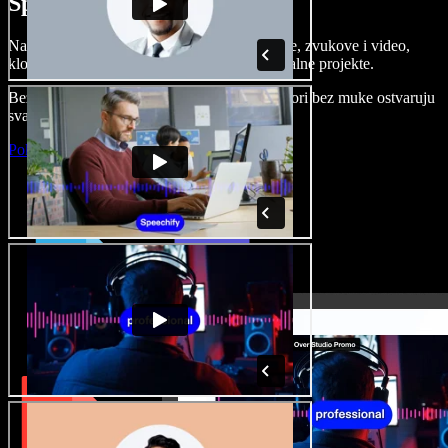
Speechify Studiju.
Napravite voice overe, dodajte besplatne slike, zvukove i video,
klonirajte svoj glas i složite sjajne audio-vizualne projekte.
Bez učenja i sve dostupno u pregledniku, autori bez muke ostvaruju
svaku kreativnu ideju.
Pokreni Studio