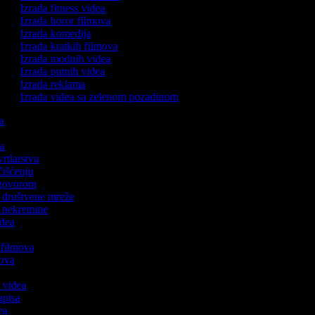
Izrada fitness videa
Izrada horor filmova
Izrada komedija
Izrada kratkih filmova
Izrada modnih videa
Izrada putnih videa
Izrada reklama
Izrada videa sa zelenom pozadinom
ka
ca
vrtlarstvu
 čišćenju
s govorom
za društvene mreže
a nekretnine
idea
h filmova
lmova
a
h videa
zapisa
dea