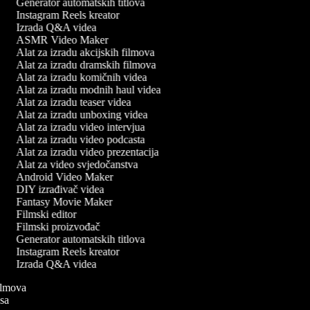
Generator automatskih titlova
Instagram Reels kreator
Izrada Q&A videa
ASMR Video Maker
Alat za izradu akcijskih filmova
Alat za izradu dramskih filmova
Alat za izradu komičnih videa
Alat za izradu modnih haul videa
Alat za izradu teaser videa
Alat za izradu unboxing videa
Alat za izradu video intervjua
Alat za izradu video podcasta
Alat za izradu video prezentacija
Alat za video svjedočanstva
Android Video Maker
DIY izrađivač videa
Fantasy Movie Maker
Filmski editor
Filmski proizvođač
Generator automatskih titlova
Instagram Reels kreator
Izrada Q&A videa
 filmova
pisa