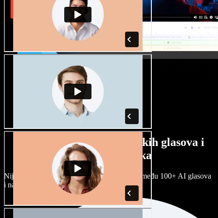
Veliki izbor muških i ženskih glasova i
raznih naglasaka
Nijedan projekt ne mora zvučati isto. Birajte među 100+ AI glasova
i naglasaka i prilagodite ih sebi.