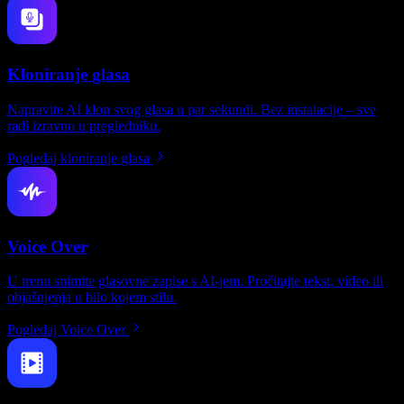
Kloniranje glasa
Napravite AI klon svog glasa u par sekundi. Bez instalacije – sve
radi izravno u pregledniku.
Pogledaj kloniranje glasa
Voice Over
U trenu snimite glasovne zapise s AI-jem. Pročitajte tekst, video ili
objašnjenja u bilo kojem stilu.
Pogledaj Voice Over