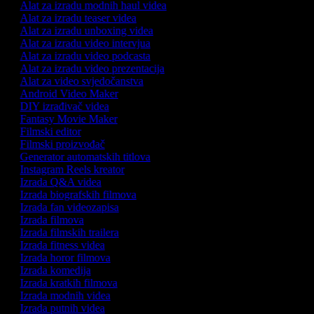
Alat za izradu modnih haul videa
Alat za izradu teaser videa
Alat za izradu unboxing videa
Alat za izradu video intervjua
Alat za izradu video podcasta
Alat za izradu video prezentacija
Alat za video svjedočanstva
Android Video Maker
DIY izrađivač videa
Fantasy Movie Maker
Filmski editor
Filmski proizvođač
Generator automatskih titlova
Instagram Reels kreator
Izrada Q&A videa
Izrada biografskih filmova
Izrada fan videozapisa
Izrada filmova
Izrada filmskih trailera
Izrada fitness videa
Izrada horor filmova
Izrada komedija
Izrada kratkih filmova
Izrada modnih videa
Izrada putnih videa