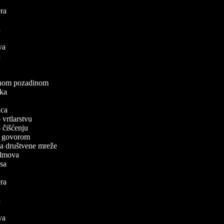
lera
a
va
ova
ea
a
elenom pozadinom
zaka
a
nica
o vrtlarstvu
o čišćenju
 s govorom
 za društvene mreže
 filmova
pisa
lera
a
va
ova