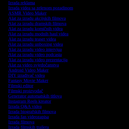
Izrada reklama
Izrada videa sa zelenom pozadinom
ASMR Video Maker
Alat za izradu akcijskih filmova
Alat za izradu dramskih filmova
Alat za izradu komičnih videa
Alat za izradu modnih haul videa
Alat za izradu teaser videa
Alat za izradu unboxing videa
Alat za izradu video intervjua
Alat za izradu video podcasta
Alat za izradu video prezentacija
Alat za video svjedočanstva
Android Video Maker
DIY izrađivač videa
Fantasy Movie Maker
Filmski editor
Filmski proizvođač
Generator automatskih titlova
Instagram Reels kreator
Izrada Q&A videa
Izrada biografskih filmova
Izrada fan videozapisa
Izrada filmova
Izrada filmskih trailera