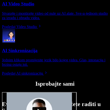
AI Video Studio
Stvarajte i montirajte video od nule uz AI alate. Sve-u-jednom studio
za izradu i obradu videa.
Pogledaj Video Studio
AI Sinkronizacija
Jednim klikom promijenite jezik bilo kojeg videa. Glas, intonacija i
brzina ostaju isti.
Pogledaj AI sinkronizaciju
Isprobajte sami
Evo malog pregleda što možete raditi u