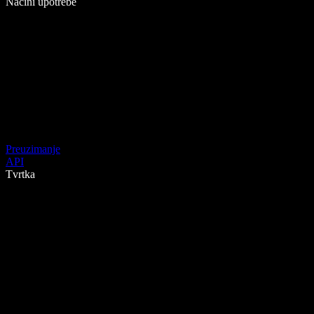
Načini upotrebe
Preuzimanje
API
Tvrtka