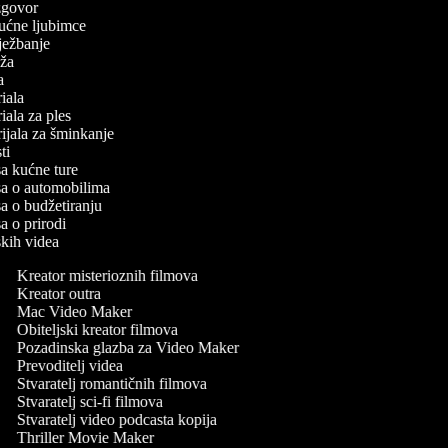
 izgovor
 kućne ljubimce
vježbanje
laža
ča
oriala
riala za ples
orijala za šminkanje
sti
isa kućne ture
isa o automobilima
isa o budžetiranju
sa o prirodi
skih videa
Kreator misterioznih filmova
Kreator outra
Mac Video Maker
Obiteljski kreator filmova
Pozadinska glazba za Video Maker
Prevoditelj videa
Stvaratelj romantičnih filmova
Stvaratelj sci-fi filmova
Stvaratelj video podcasta kopija
Thriller Movie Maker