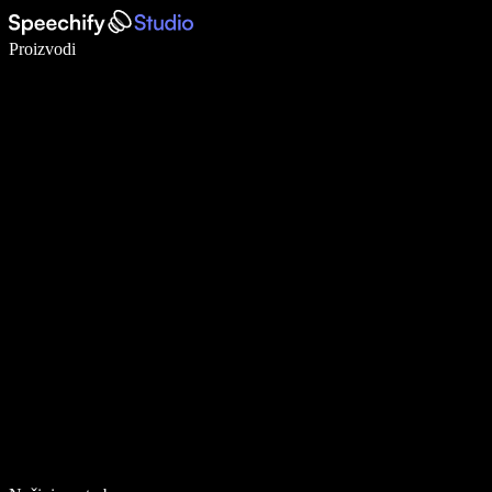
Pišite 5× brže uz glasovno diktiranje
Proizvodi
Saznajte više