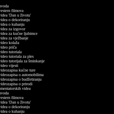
č uvoda
 vestern filmova
 videa 'Dan u životu'
 videa o dekoriranju
 videa o kuhanju
 videa za izgovor
 videa za kućne ljubimce
 videa za vježbanje
 video kolaža
 video priča
 video tutoriala
 video tutoriala za ples
 video tutorijala za šminkanje
 video vijesti
 videozapisa kućne ture
č videozapisa o automobilima
 videozapisa o budžetiranju
 videozapisa o prirodi
komentatorskih videa
č uvoda
 vestern filmova
 videa 'Dan u životu'
 videa o dekoriranju
 videa o kuhanju