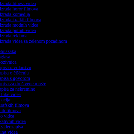
Izrada fitness videa
Izrada horor filmova
Izrada komedija
Izrada kratkih filmova
Izrada modnih videa
Izrada putnih videa
Izrada reklama
Izrada videa sa zelenom pozadinom
 obilazaka
 oglasa
 pozivnica
apisa o vrtlarstvu
zapisa o čišćenju
zapisa s govorom
zapisa za društvene mreže
zapisa za nekretnine
uTube videa
imacija
ografskih filmova
anih filmova
mo videa
ukativnih videa
to videozapisa
ming videa