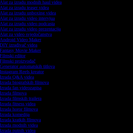
Alat za izradu modnih haul videa
Alat za izradu teaser videa
Alat za izradu unboxing videa
Alat za izradu video intervjua
Alat za izradu video podcasta
Alat za izradu video prezentacija
Alat za video svjedočanstva
Android Video Maker
DIY izrađivač videa
Fantasy Movie Maker
Filmski editor
Filmski proizvođač
Generator automatskih titlova
Instagram Reels kreator
Izrada Q&A videa
Izrada biografskih filmova
Izrada fan videozapisa
Izrada filmova
Izrada filmskih trailera
Izrada fitness videa
Izrada horor filmova
Izrada komedija
Izrada kratkih filmova
Izrada modnih videa
Izrada putnih videa