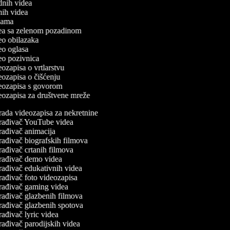
odnih videa
tnih videa
eklama
idea sa zelenom pozadinom
deo obilazaka
deo oglasa
deo pozivnica
deozapisa o vrtlarstvu
deozapisa o čišćenju
ideozapisa s govorom
deozapisa za društvene mreže
rada videozapisa za nekretnine
rađivač YouTube videa
rađivač animacija
rađivač biografskih filmova
rađivač crtanih filmova
rađivač demo videa
rađivač edukativnih videa
rađivač foto videozapisa
rađivač gaming videa
rađivač glazbenih filmova
rađivač glazbenih spotova
ađivač lyric videa
rađivač parodijskih videa