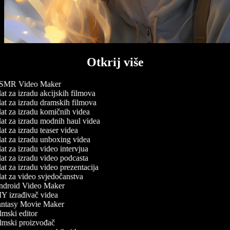
Otkrij više
MR Video Maker
at za izradu akcijskih filmova
at za izradu dramskih filmova
at za izradu komičnih videa
at za izradu modnih haul videa
t za izradu teaser videa
at za izradu unboxing videa
t za izradu video intervjua
at za izradu video podcasta
at za izradu video prezentacija
at za video svjedočanstva
droid Video Maker
Y izrađivač videa
ntasy Movie Maker
mski editor
lmski proizvođač