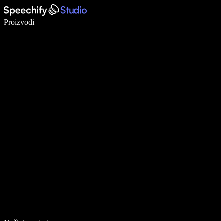
Pišite 5× brže uz glasovno diktiranje
Proizvodi
Saznajte više