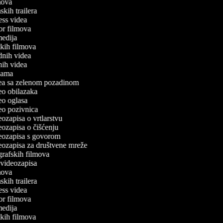
lmova
mskih trailera
tness videa
ror filmova
omedija
atkih filmova
odnih videa
tnih videa
eklama
idea sa zelenom pozadinom
deo obilazaka
deo oglasa
deo pozivnica
deozapisa o vrtlarstvu
deozapisa o čišćenju
ideozapisa s govorom
deozapisa za društvene mreže
ografskih filmova
n videozapisa
lmova
mskih trailera
tness videa
ror filmova
omedija
atkih filmova