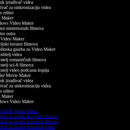
k izrađivač videa
vač za sinkronizaciju videa
 editor
 Maker
ows Video Maker
or misterioznih filmova
or outra
Video Maker
ljski kreator filmova
inska glazba za Video Maker
ditelj videa
atelj romantičnih filmova
telj sci-fi filmova
atelj video podcasta kopija
ler Movie Maker
k izrađivač videa
vač za sinkronizaciju videa
 editor
 Maker
ows Video Maker
ASMR Video Maker
Alat za izradu akcijskih filmova
Alat za izradu dramskih filmova
Alat za izradu komičnih videa