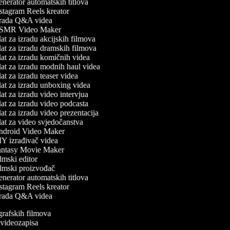
nerator automatskih titlova
stagram Reels kreator
rada Q&A videa
MR Video Maker
at za izradu akcijskih filmova
at za izradu dramskih filmova
at za izradu komičnih videa
at za izradu modnih haul videa
t za izradu teaser videa
at za izradu unboxing videa
t za izradu video intervjua
at za izradu video podcasta
at za izradu video prezentacija
at za video svjedočanstva
droid Video Maker
Y izrađivač videa
ntasy Movie Maker
mski editor
lmski proizvođač
nerator automatskih titlova
stagram Reels kreator
rada Q&A videa
ografskih filmova
n videozapisa