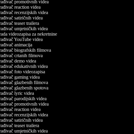
rađivač promotivnih videa
rađivač reaction videa
rađivač recenzijskih videa
ađivač satiričnih videa
ađivač teaser trailera
rađivač umjetničkih videa
rada videozapisa za nekretnine
rađivač YouTube videa
rađivač animacija
rađivač biografskih filmova
rađivač crtanih filmova
rađivač demo videa
rađivač edukativnih videa
rađivač foto videozapisa
rađivač gaming videa
rađivač glazbenih filmova
rađivač glazbenih spotova
ađivač lyric videa
rađivač parodijskih videa
rađivač promotivnih videa
rađivač reaction videa
rađivač recenzijskih videa
ađivač satiričnih videa
ađivač teaser trailera
rađivač umjetničkih videa