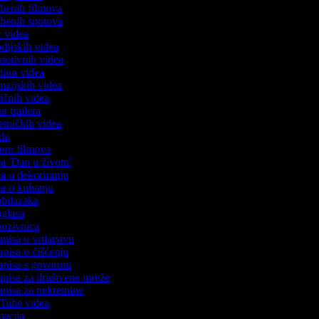
azbenih filmova
azbenih spotova
ic videa
odijskih videa
omotivnih videa
ction videa
enzijskih videa
iričnih videa
er trailera
jetničkih videa
oda
stern filmova
ea 'Dan u životu'
dea o dekoriranju
dea o kuhanju
 obilazaka
 oglasa
 pozivnica
apisa o vrtlarstvu
zapisa o čišćenju
zapisa s govorom
zapisa za društvene mreže
zapisa za nekretnine
uTube videa
imacija