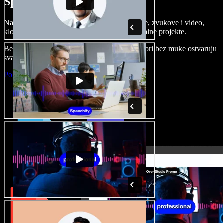
Speechify Studiju.
Napravite voice overe, dodajte besplatne slike, zvukove i video,
klonirajte svoj glas i složite sjajne audio-vizualne projekte.
Bez učenja i sve dostupno u pregledniku, autori bez muke ostvaruju
svaku kreativnu ideju.
Pokreni Studio