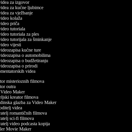
 videa za izgovor
 videa za kućne ljubimce
 videa za vježbanje
 video kolaža
 video priča
 video tutoriala
 video tutoriala za ples
 video tutorijala za šminkanje
 video vijesti
 videozapisa kućne ture
č videozapisa o automobilima
 videozapisa o budžetiranju
 videozapisa o prirodi
komentatorskih videa
or misterioznih filmova
or outra
Video Maker
ljski kreator filmova
inska glazba za Video Maker
ditelj videa
atelj romantičnih filmova
telj sci-fi filmova
atelj video podcasta kopija
ler Movie Maker