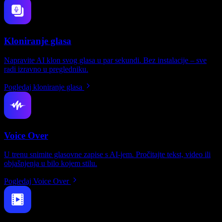
Kloniranje glasa
Napravite AI klon svog glasa u par sekundi. Bez instalacije – sve
radi izravno u pregledniku.
Pogledaj kloniranje glasa
Voice Over
U trenu snimite glasovne zapise s AI-jem. Pročitajte tekst, video ili
objašnjenja u bilo kojem stilu.
Pogledaj Voice Over