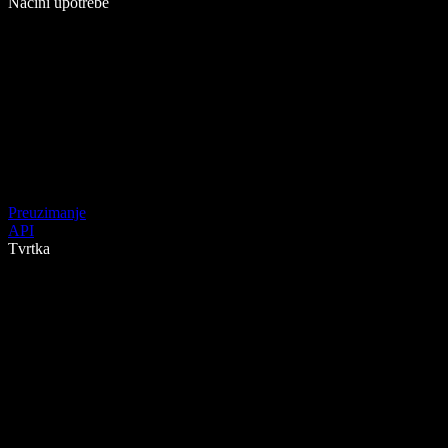
Načini upotrebe
Preuzimanje
API
Tvrtka