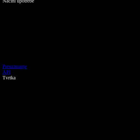
Načini upotrebe
Preuzimanje
API
Tvrtka