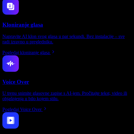
Kloniranje glasa
Napravite AI klon svog glasa u par sekundi. Bez instalacije – sve
radi izravno u pregledniku.
Pogledaj kloniranje glasa
Voice Over
U trenu snimite glasovne zapise s AI-jem. Pročitajte tekst, video ili
objašnjenja u bilo kojem stilu.
Pogledaj Voice Over