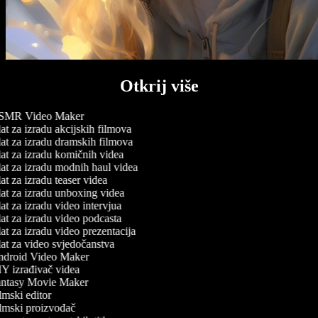
Otkrij više
MR Video Maker
t za izradu akcijskih filmova
at za izradu dramskih filmova
at za izradu komičnih videa
at za izradu modnih haul videa
t za izradu teaser videa
at za izradu unboxing videa
t za izradu video intervjua
t za izradu video podcasta
t za izradu video prezentacija
at za video svjedočanstva
droid Video Maker
Y izrađivač videa
ntasy Movie Maker
mski editor
lmski proizvođač