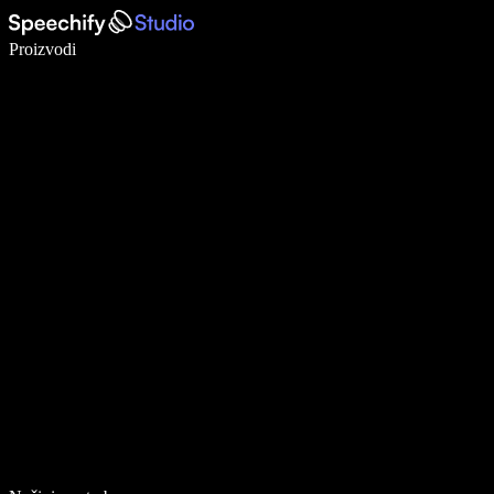
Pišite 5× brže uz glasovno diktiranje
Proizvodi
Saznajte više