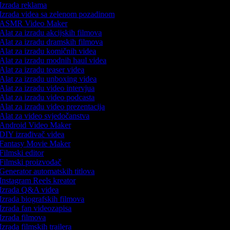
Izrada reklama
Izrada videa sa zelenom pozadinom
ASMR Video Maker
Alat za izradu akcijskih filmova
Alat za izradu dramskih filmova
Alat za izradu komičnih videa
Alat za izradu modnih haul videa
Alat za izradu teaser videa
Alat za izradu unboxing videa
Alat za izradu video intervjua
Alat za izradu video podcasta
Alat za izradu video prezentacija
Alat za video svjedočanstva
Android Video Maker
DIY izrađivač videa
Fantasy Movie Maker
Filmski editor
Filmski proizvođač
Generator automatskih titlova
Instagram Reels kreator
Izrada Q&A videa
Izrada biografskih filmova
Izrada fan videozapisa
Izrada filmova
Izrada filmskih trailera