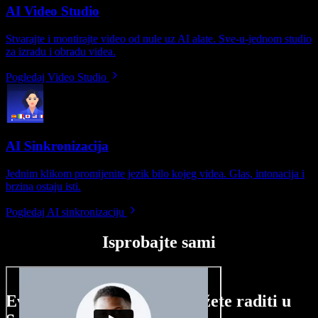
AI Video Studio
Stvarajte i montirajte video od nule uz AI alate. Sve-u-jednom studio
za izradu i obradu videa.
Pogledaj Video Studio
AI Sinkronizacija
Jednim klikom promijenite jezik bilo kojeg videa. Glas, intonacija i
brzina ostaju isti.
Pogledaj AI sinkronizaciju
Isprobajte sami
Evo malog pregleda što možete raditi u