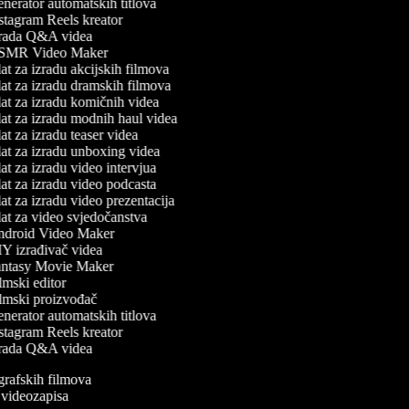
erator automatskih titlova
stagram Reels kreator
rada Q&A videa
MR Video Maker
t za izradu akcijskih filmova
at za izradu dramskih filmova
at za izradu komičnih videa
at za izradu modnih haul videa
t za izradu teaser videa
at za izradu unboxing videa
t za izradu video intervjua
t za izradu video podcasta
t za izradu video prezentacija
at za video svjedočanstva
droid Video Maker
Y izrađivač videa
ntasy Movie Maker
mski editor
lmski proizvođač
erator automatskih titlova
stagram Reels kreator
rada Q&A videa
ografskih filmova
n videozapisa