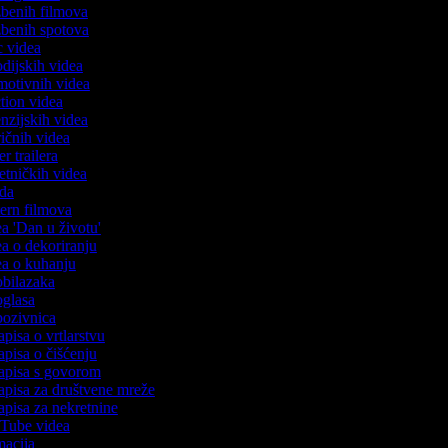
azbenih filmova
azbenih spotova
ic videa
rodijskih videa
omotivnih videa
ction videa
enzijskih videa
iričnih videa
er trailera
jetničkih videa
oda
stern filmova
dea 'Dan u životu'
dea o dekoriranju
dea o kuhanju
 obilazaka
 oglasa
 pozivnica
apisa o vrtlarstvu
zapisa o čišćenju
zapisa s govorom
zapisa za društvene mreže
zapisa za nekretnine
ouTube videa
imacija