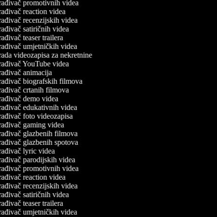
rađivač promotivnih videa
ađivač reaction videa
ađivač recenzijskih videa
ađivač satiričnih videa
ađivač teaser trailera
rađivač umjetničkih videa
ada videozapisa za nekretnine
rađivač YouTube videa
rađivač animacija
ađivač biografskih filmova
ađivač crtanih filmova
rađivač demo videa
rađivač edukativnih videa
ađivač foto videozapisa
rađivač gaming videa
rađivač glazbenih filmova
rađivač glazbenih spotova
ađivač lyric videa
ađivač parodijskih videa
rađivač promotivnih videa
ađivač reaction videa
ađivač recenzijskih videa
ađivač satiričnih videa
ađivač teaser trailera
rađivač umjetničkih videa