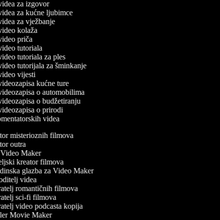
 videa za izgovor
 videa za kućne ljubimce
 videa za vježbanje
 video kolaža
 video priča
 video tutoriala
 video tutoriala za ples
 video tutorijala za šminkanje
 video vijesti
 videozapisa kućne ture
č videozapisa o automobilima
 videozapisa o budžetiranju
 videozapisa o prirodi
komentatorskih videa
or misterioznih filmova
or outra
Video Maker
jski kreator filmova
inska glazba za Video Maker
ditelj videa
atelj romantičnih filmova
telj sci-fi filmova
atelj video podcasta kopija
ler Movie Maker