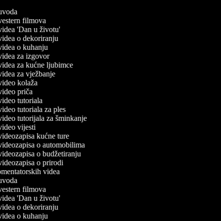
č uvoda
 vestern filmova
 videa 'Dan u životu'
 videa o dekoriranju
č videa o kuhanju
 videa za izgovor
 videa za kućne ljubimce
 videa za vježbanje
 video kolaža
 video priča
 video tutoriala
 video tutoriala za ples
 video tutorijala za šminkanje
 video vijesti
 videozapisa kućne ture
č videozapisa o automobilima
 videozapisa o budžetiranju
 videozapisa o prirodi
komentatorskih videa
č uvoda
 vestern filmova
 videa 'Dan u životu'
 videa o dekoriranju
č videa o kuhanju