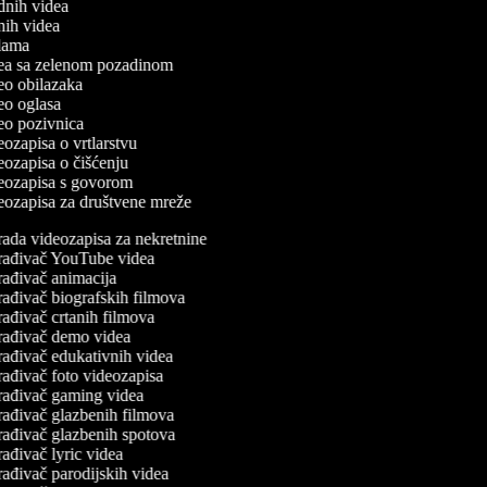
odnih videa
tnih videa
eklama
idea sa zelenom pozadinom
deo obilazaka
deo oglasa
deo pozivnica
deozapisa o vrtlarstvu
deozapisa o čišćenju
ideozapisa s govorom
ideozapisa za društvene mreže
ada videozapisa za nekretnine
rađivač YouTube videa
rađivač animacija
ađivač biografskih filmova
ađivač crtanih filmova
rađivač demo videa
rađivač edukativnih videa
ađivač foto videozapisa
rađivač gaming videa
rađivač glazbenih filmova
rađivač glazbenih spotova
ađivač lyric videa
ađivač parodijskih videa