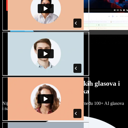
Veliki izbor muških i ženskih glasova i
raznih naglasaka
Nijedan projekt ne mora zvučati isto. Birajte među 100+ AI glasova
i naglasaka i prilagodite ih sebi.