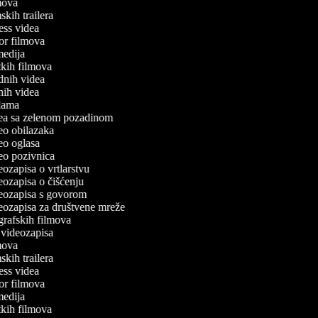
lmova
lmskih trailera
tness videa
ror filmova
omedija
atkih filmova
odnih videa
tnih videa
eklama
idea sa zelenom pozadinom
deo obilazaka
deo oglasa
deo pozivnica
deozapisa o vrtlarstvu
deozapisa o čišćenju
ideozapisa s govorom
ideozapisa za društvene mreže
ografskih filmova
n videozapisa
lmova
lmskih trailera
tness videa
ror filmova
omedija
atkih filmova