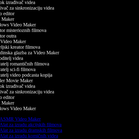
k izrađivač videa
vač za sinkronizaciju videa
 editor
 Maker
ows Video Maker
or misterioznih filmova
or outra
Video Maker
jski kreator filmova
inska glazba za Video Maker
ditelj videa
atelj romantičnih filmova
telj sci-fi filmova
atelj video podcasta kopija
ler Movie Maker
k izrađivač videa
vač za sinkronizaciju videa
 editor
 Maker
ows Video Maker
ASMR Video Maker
Alat za izradu akcijskih filmova
Alat za izradu dramskih filmova
Alat za izradu komičnih videa