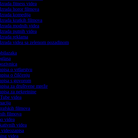
Izrada fitness videa
Izrada horor filmova
Izrada komedija
Izrada kratkih filmova
Izrada modnih videa
Izrada putnih videa
Izrada reklama
Izrada videa sa zelenom pozadinom
 obilazaka
 oglasa
 pozivnica
apisa o vrtlarstvu
zapisa o čišćenju
zapisa s govorom
zapisa za društvene mreže
zapisa za nekretnine
ouTube videa
imacija
ografskih filmova
tanih filmova
mo videa
ukativnih videa
to videozapisa
ming videa