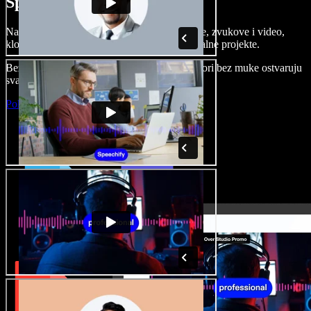
Speechify Studiju.
Napravite voice overe, dodajte besplatne slike, zvukove i video,
klonirajte svoj glas i složite sjajne audio-vizualne projekte.
Bez učenja i sve dostupno u pregledniku, autori bez muke ostvaruju
svaku kreativnu ideju.
Pokreni Studio