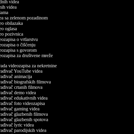
odnih videa
tnih videa
eklama
idea sa zelenom pozadinom
deo obilazaka
deo oglasa
ideo pozivnica
deozapisa o vrtlarstvu
deozapisa o čišćenju
ideozapisa s govorom
ideozapisa za društvene mreže
ada videozapisa za nekretnine
rađivač YouTube videa
ađivač animacija
ađivač biografskih filmova
ađivač crtanih filmova
rađivač demo videa
ađivač edukativnih videa
ađivač foto videozapisa
rađivač gaming videa
rađivač glazbenih filmova
rađivač glazbenih spotova
ađivač lyric videa
ađivač parodijskih videa