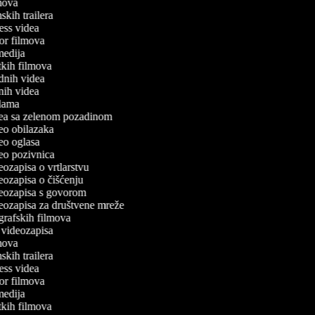
ilmova
lmskih trailera
tness videa
ror filmova
omedija
atkih filmova
odnih videa
tnih videa
eklama
idea sa zelenom pozadinom
deo obilazaka
deo oglasa
ideo pozivnica
deozapisa o vrtlarstvu
deozapisa o čišćenju
ideozapisa s govorom
ideozapisa za društvene mreže
ografskih filmova
n videozapisa
ilmova
lmskih trailera
tness videa
ror filmova
omedija
atkih filmova