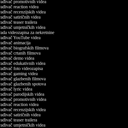
rađivač promotivnih videa
ađivač reaction videa
ađivač recenzijskih videa
ađivač satiričnih videa
ađivač teaser trailera
ađivač umjetničkih videa
ada videozapisa za nekretnine
rađivač YouTube videa
ađivač animacija
ađivač biografskih filmova
ađivač crtanih filmova
rađivač demo videa
ađivač edukativnih videa
ađivač foto videozapisa
rađivač gaming videa
rađivač glazbenih filmova
rađivač glazbenih spotova
ađivač lyric videa
ađivač parodijskih videa
rađivač promotivnih videa
ađivač reaction videa
ađivač recenzijskih videa
ađivač satiričnih videa
ađivač teaser trailera
ađivač umjetničkih videa