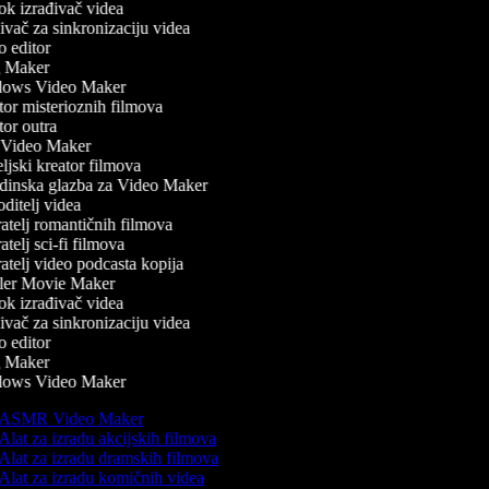
k izrađivač videa
vač za sinkronizaciju videa
 editor
 Maker
ows Video Maker
or misterioznih filmova
or outra
Video Maker
jski kreator filmova
inska glazba za Video Maker
ditelj videa
atelj romantičnih filmova
telj sci-fi filmova
atelj video podcasta kopija
ler Movie Maker
k izrađivač videa
vač za sinkronizaciju videa
 editor
 Maker
ows Video Maker
ASMR Video Maker
Alat za izradu akcijskih filmova
Alat za izradu dramskih filmova
Alat za izradu komičnih videa