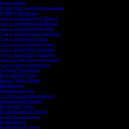
Izrada reklama
Izrada videa sa zelenom pozadinom
ASMR Video Maker
Alat za izradu akcijskih filmova
Alat za izradu dramskih filmova
Alat za izradu komičnih videa
Alat za izradu modnih haul videa
Alat za izradu teaser videa
Alat za izradu unboxing videa
Alat za izradu video intervjua
Alat za izradu video podcasta
Alat za izradu video prezentacija
Alat za video svjedočanstva
Android Video Maker
DIY izrađivač videa
Fantasy Movie Maker
Filmski editor
Filmski proizvođač
Generator automatskih titlova
Instagram Reels kreator
Izrada Q&A videa
Izrada biografskih filmova
Izrada fan videozapisa
Izrada filmova
Izrada filmskih trailera