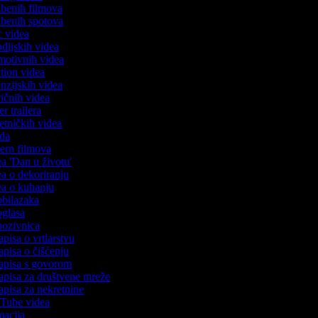
azbenih filmova
azbenih spotova
ic videa
rodijskih videa
omotivnih videa
action videa
cenzijskih videa
iričnih videa
ser trailera
jetničkih videa
oda
stern filmova
dea 'Dan u životu'
dea o dekoriranju
dea o kuhanju
 obilazaka
 oglasa
 pozivnica
apisa o vrtlarstvu
zapisa o čišćenju
zapisa s govorom
zapisa za društvene mreže
zapisa za nekretnine
ouTube videa
imacija