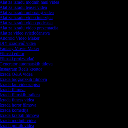
Alat za izradu modnih haul videa
Alat za izradu teaser videa
Alat za izradu unboxing videa
Alat za izradu video intervjua
Alat za izradu video podcasta
Alat za izradu video prezentacija
Alat za video svjedočanstva
Android Video Maker
DIY izrađivač videa
Fantasy Movie Maker
Filmski editor
Filmski proizvođač
Generator automatskih titlova
Instagram Reels kreator
Izrada Q&A videa
Izrada biografskih filmova
Izrada fan videozapisa
Izrada filmova
Izrada filmskih trailera
Izrada fitness videa
Izrada horor filmova
Izrada komedija
Izrada kratkih filmova
Izrada modnih videa
Izrada putnih videa