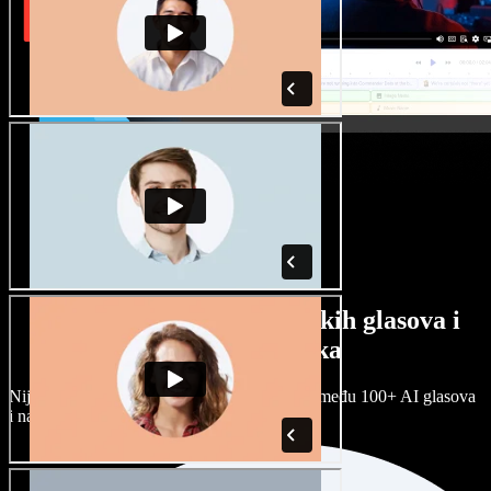
Veliki izbor muških i ženskih glasova i
raznih naglasaka
Nijedan projekt ne mora zvučati isto. Birajte među 100+ AI glasova
i naglasaka i prilagodite ih sebi.