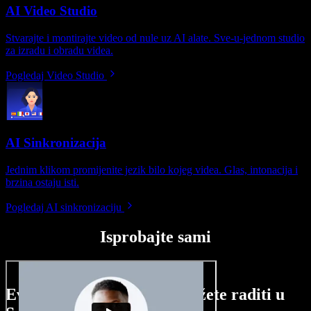
AI Video Studio
Stvarajte i montirajte video od nule uz AI alate. Sve-u-jednom studio
za izradu i obradu videa.
Pogledaj Video Studio
AI Sinkronizacija
Jednim klikom promijenite jezik bilo kojeg videa. Glas, intonacija i
brzina ostaju isti.
Pogledaj AI sinkronizaciju
Isprobajte sami
Evo malog pregleda što možete raditi u