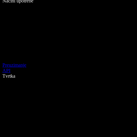
Načini upotrebe
Preuzimanje
API
Tvrtka