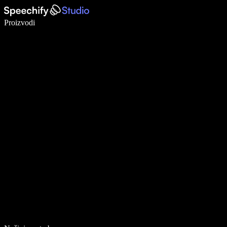
Pišite 5× brže uz glasovno diktiranje
Proizvodi
Saznajte više