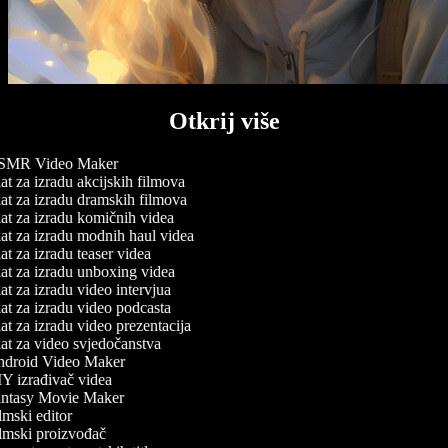
Otkrij više
MR Video Maker
t za izradu akcijskih filmova
at za izradu dramskih filmova
at za izradu komičnih videa
at za izradu modnih haul videa
t za izradu teaser videa
at za izradu unboxing videa
t za izradu video intervjua
t za izradu video podcasta
t za izradu video prezentacija
at za video svjedočanstva
droid Video Maker
Y izrađivač videa
ntasy Movie Maker
mski editor
lmski proizvođač