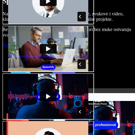
Speechify Studiju.
Napravite voice overe, dodajte besplatne slike, zvukove i video,
klonirajte svoj glas i složite sjajne audio-vizualne projekte.
Bez učenja i sve dostupno u pregledniku, autori bez muke ostvaruju
svaku kreativnu ideju.
Pokreni Studio