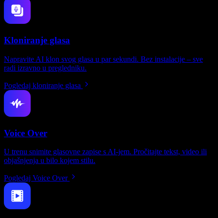
Kloniranje glasa
Napravite AI klon svog glasa u par sekundi. Bez instalacije – sve
radi izravno u pregledniku.
Pogledaj kloniranje glasa
Voice Over
U trenu snimite glasovne zapise s AI-jem. Pročitajte tekst, video ili
objašnjenja u bilo kojem stilu.
Pogledaj Voice Over