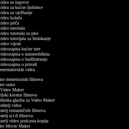
 videa za izgovor
č videa za kućne ljubimce
 videa za vježbanje
 video kolaža
 video priča
 video tutoriala
 video tutoriala za ples
 video tutorijala za šminkanje
 video vijesti
 videozapisa kućne ture
č videozapisa o automobilima
 videozapisa o budžetiranju
 videozapisa o prirodi
komentatorskih videa
or misterioznih filmova
or outra
Video Maker
jski kreator filmova
inska glazba za Video Maker
ditelj videa
atelj romantičnih filmova
telj sci-fi filmova
atelj video podcasta kopija
ler Movie Maker