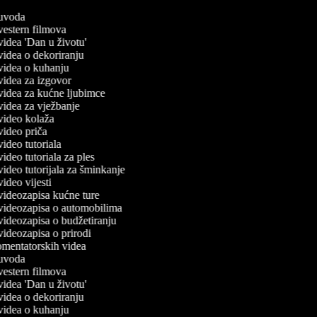
č uvoda
 vestern filmova
 videa 'Dan u životu'
 videa o dekoriranju
č videa o kuhanju
 videa za izgovor
č videa za kućne ljubimce
 videa za vježbanje
 video kolaža
 video priča
 video tutoriala
 video tutoriala za ples
 video tutorijala za šminkanje
 video vijesti
 videozapisa kućne ture
č videozapisa o automobilima
 videozapisa o budžetiranju
 videozapisa o prirodi
komentatorskih videa
č uvoda
 vestern filmova
 videa 'Dan u životu'
 videa o dekoriranju
č videa o kuhanju