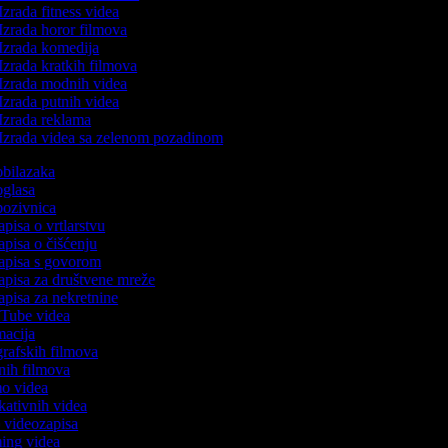
Izrada fitness videa
Izrada horor filmova
Izrada komedija
Izrada kratkih filmova
Izrada modnih videa
Izrada putnih videa
Izrada reklama
Izrada videa sa zelenom pozadinom
 obilazaka
 oglasa
 pozivnica
apisa o vrtlarstvu
zapisa o čišćenju
zapisa s govorom
zapisa za društvene mreže
zapisa za nekretnine
ouTube videa
imacija
ografskih filmova
tanih filmova
mo videa
ukativnih videa
to videozapisa
ming videa