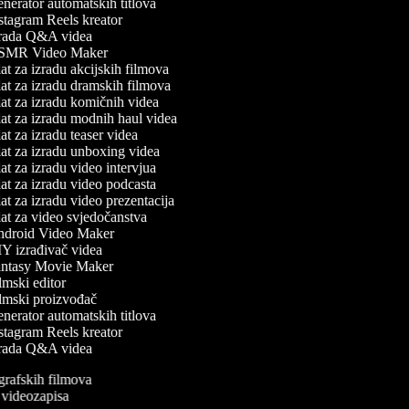
erator automatskih titlova
stagram Reels kreator
rada Q&A videa
MR Video Maker
t za izradu akcijskih filmova
at za izradu dramskih filmova
at za izradu komičnih videa
at za izradu modnih haul videa
t za izradu teaser videa
at za izradu unboxing videa
t za izradu video intervjua
t za izradu video podcasta
t za izradu video prezentacija
at za video svjedočanstva
droid Video Maker
Y izrađivač videa
ntasy Movie Maker
mski editor
lmski proizvođač
erator automatskih titlova
stagram Reels kreator
rada Q&A videa
ografskih filmova
n videozapisa