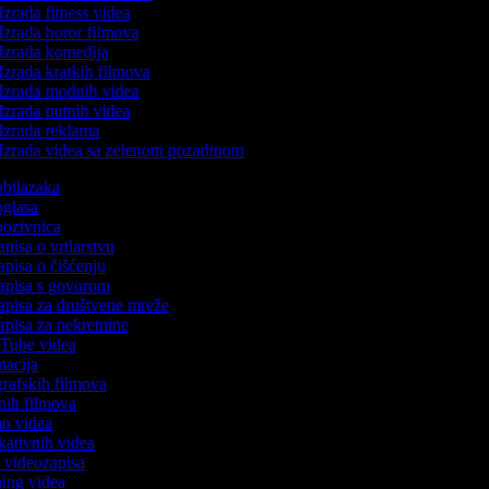
Izrada fitness videa
Izrada horor filmova
Izrada komedija
Izrada kratkih filmova
Izrada modnih videa
Izrada putnih videa
Izrada reklama
Izrada videa sa zelenom pozadinom
 obilazaka
 oglasa
 pozivnica
apisa o vrtlarstvu
zapisa o čišćenju
zapisa s govorom
zapisa za društvene mreže
zapisa za nekretnine
ouTube videa
imacija
ografskih filmova
tanih filmova
mo videa
ukativnih videa
to videozapisa
ming videa