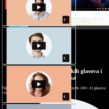
Veliki izbor muških i ženskih glasova i
raznih naglasaka
Nijedan projekt ne mora zvučati isto. Birajte među 100+ AI glasova
i naglasaka i prilagodite ih sebi.