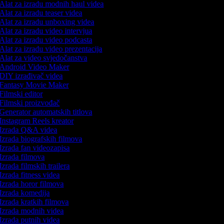
Alat za izradu modnih haul videa
Alat za izradu teaser videa
Alat za izradu unboxing videa
Alat za izradu video intervjua
Alat za izradu video podcasta
Alat za izradu video prezentacija
Alat za video svjedočanstva
Android Video Maker
DIY izrađivač videa
Fantasy Movie Maker
Filmski editor
Filmski proizvođač
Generator automatskih titlova
Instagram Reels kreator
Izrada Q&A videa
Izrada biografskih filmova
Izrada fan videozapisa
Izrada filmova
Izrada filmskih trailera
Izrada fitness videa
Izrada horor filmova
Izrada komedija
Izrada kratkih filmova
Izrada modnih videa
Izrada putnih videa