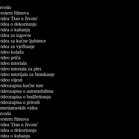
č uvoda
 vestern filmova
 videa 'Dan u životu'
 videa o dekoriranju
č videa o kuhanju
 videa za izgovor
 videa za kućne ljubimce
 videa za vježbanje
 video kolaža
 video priča
 video tutoriala
 video tutoriala za ples
 video tutorijala za šminkanje
 video vijesti
 videozapisa kućne ture
č videozapisa o automobilima
 videozapisa o budžetiranju
 videozapisa o prirodi
komentatorskih videa
č uvoda
 vestern filmova
 videa 'Dan u životu'
 videa o dekoriranju
č videa o kuhanju