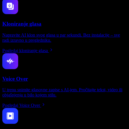
Kloniranje glasa
Napravite AI klon svog glasa u par sekundi. Bez instalacije – sve
radi izravno u pregledniku.
Pogledaj kloniranje glasa
Voice Over
U trenu snimite glasovne zapise s AI-jem. Pročitajte tekst, video ili
objašnjenja u bilo kojem stilu.
Pogledaj Voice Over