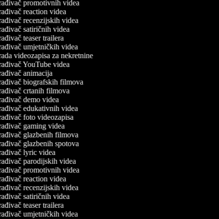
rađivač promotivnih videa
ađivač reaction videa
ađivač recenzijskih videa
ađivač satiričnih videa
ađivač teaser trailera
rađivač umjetničkih videa
ada videozapisa za nekretnine
rađivač YouTube videa
ađivač animacija
ađivač biografskih filmova
ađivač crtanih filmova
rađivač demo videa
rađivač edukativnih videa
ađivač foto videozapisa
rađivač gaming videa
rađivač glazbenih filmova
rađivač glazbenih spotova
ađivač lyric videa
ađivač parodijskih videa
rađivač promotivnih videa
ađivač reaction videa
ađivač recenzijskih videa
ađivač satiričnih videa
ađivač teaser trailera
rađivač umjetničkih videa