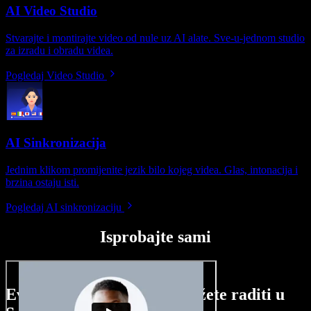
AI Video Studio
Stvarajte i montirajte video od nule uz AI alate. Sve-u-jednom studio
za izradu i obradu videa.
Pogledaj Video Studio
AI Sinkronizacija
Jednim klikom promijenite jezik bilo kojeg videa. Glas, intonacija i
brzina ostaju isti.
Pogledaj AI sinkronizaciju
Isprobajte sami
Evo malog pregleda što možete raditi u