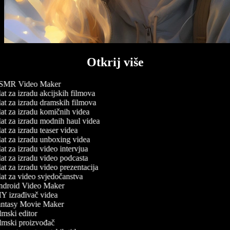
Otkrij više
MR Video Maker
t za izradu akcijskih filmova
at za izradu dramskih filmova
at za izradu komičnih videa
at za izradu modnih haul videa
t za izradu teaser videa
at za izradu unboxing videa
t za izradu video intervjua
t za izradu video podcasta
t za izradu video prezentacija
at za video svjedočanstva
droid Video Maker
Y izrađivač videa
ntasy Movie Maker
mski editor
lmski proizvođač