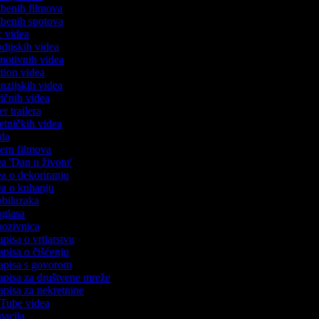
azbenih filmova
azbenih spotova
ic videa
rodijskih videa
omotivnih videa
ction videa
enzijskih videa
iričnih videa
er trailera
jetničkih videa
oda
stern filmova
dea 'Dan u životu'
dea o dekoriranju
dea o kuhanju
 obilazaka
 oglasa
 pozivnica
apisa o vrtlarstvu
zapisa o čišćenju
zapisa s govorom
zapisa za društvene mreže
zapisa za nekretnine
ouTube videa
imacija