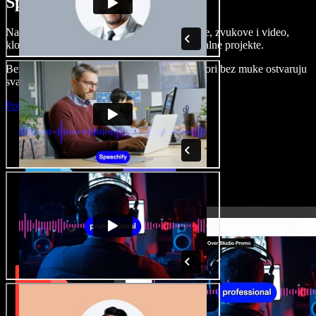
Speechify Studiju.
Napravite voice overe, dodajte besplatne slike, zvukove i video,
klonirajte svoj glas i složite sjajne audio-vizualne projekte.
Bez učenja i sve dostupno u pregledniku, autori bez muke ostvaruju
svaku kreativnu ideju.
Pokreni Studio