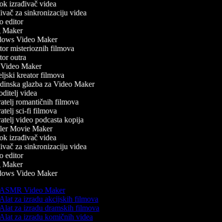
k izrađivač videa
vač za sinkronizaciju videa
 editor
 Maker
ows Video Maker
or misterioznih filmova
or outra
Video Maker
jski kreator filmova
inska glazba za Video Maker
ditelj videa
atelj romantičnih filmova
telj sci-fi filmova
atelj video podcasta kopija
ler Movie Maker
k izrađivač videa
vač za sinkronizaciju videa
 editor
 Maker
ows Video Maker
ASMR Video Maker
Alat za izradu akcijskih filmova
Alat za izradu dramskih filmova
Alat za izradu komičnih videa