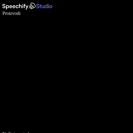
Pišite 5× brže uz glasovno diktiranje
Proizvodi
Saznajte više