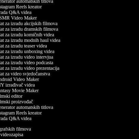
erator automatskih titlova
stagram Reels kreator
rada Q&A videa
MR Video Maker
t za izradu akcijskih filmova
at za izradu dramskih filmova
at za izradu komičnih videa
at za izradu modnih haul videa
t za izradu teaser videa
at za izradu unboxing videa
t za izradu video intervjua
t za izradu video podcasta
t za izradu video prezentacija
at za video svjedočanstva
droid Video Maker
Y izrađivač videa
ntasy Movie Maker
mski editor
lmski proizvođač
erator automatskih titlova
stagram Reels kreator
rada Q&A videa
ografskih filmova
n videozapisa