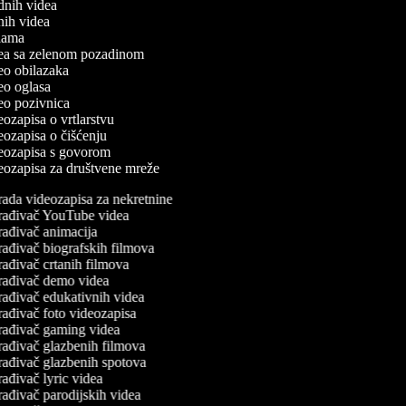
odnih videa
tnih videa
eklama
idea sa zelenom pozadinom
deo obilazaka
deo oglasa
ideo pozivnica
deozapisa o vrtlarstvu
deozapisa o čišćenju
ideozapisa s govorom
ideozapisa za društvene mreže
ada videozapisa za nekretnine
rađivač YouTube videa
ađivač animacija
ađivač biografskih filmova
ađivač crtanih filmova
rađivač demo videa
rađivač edukativnih videa
ađivač foto videozapisa
rađivač gaming videa
rađivač glazbenih filmova
rađivač glazbenih spotova
ađivač lyric videa
ađivač parodijskih videa