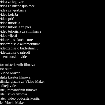
 videa za izgovor
 videa za kućne ljubimce
 videa za vježbanje
 video kolaža
 video priča
 video tutoriala
 video tutoriala za ples
 video tutorijala za šminkanje
 video vijesti
 videozapisa kućne ture
č videozapisa o automobilima
 videozapisa o budžetiranju
 videozapisa o prirodi
komentatorskih videa
or misterioznih filmova
or outra
Video Maker
jski kreator filmova
inska glazba za Video Maker
ditelj videa
atelj romantičnih filmova
telj sci-fi filmova
atelj video podcasta kopija
ler Movie Maker