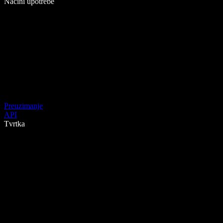
Načini upotrebe
Preuzimanje
API
Tvrtka