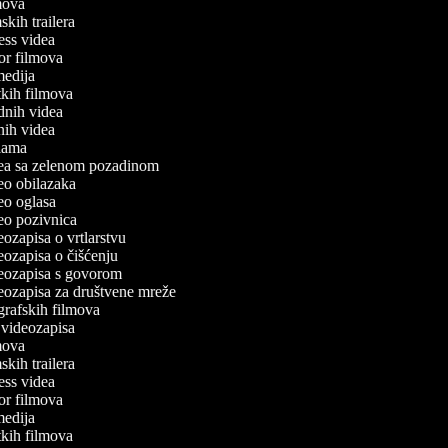
ilmova
lmskih trailera
tness videa
ror filmova
omedija
atkih filmova
odnih videa
tnih videa
eklama
idea sa zelenom pozadinom
deo obilazaka
deo oglasa
ideo pozivnica
deozapisa o vrtlarstvu
deozapisa o čišćenju
ideozapisa s govorom
ideozapisa za društvene mreže
ografskih filmova
n videozapisa
ilmova
lmskih trailera
tness videa
ror filmova
omedija
atkih filmova