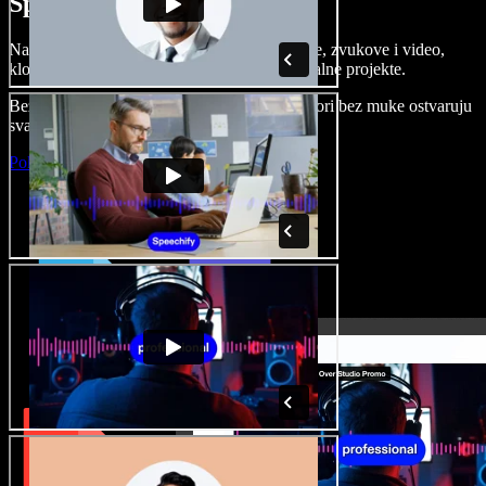
Speechify Studiju.
Napravite voice overe, dodajte besplatne slike, zvukove i video,
klonirajte svoj glas i složite sjajne audio-vizualne projekte.
Bez učenja i sve dostupno u pregledniku, autori bez muke ostvaruju
svaku kreativnu ideju.
Pokreni Studio