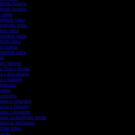
azbenih filmova
azbenih spotova
ic videa
odijskih videa
omotivnih videa
ction videa
enzijskih videa
iričnih videa
er trailera
jetničkih videa
oda
stern filmova
ea 'Dan u životu'
dea o dekoriranju
dea o kuhanju
 obilazaka
 oglasa
 pozivnica
apisa o vrtlarstvu
zapisa o čišćenju
zapisa s govorom
zapisa za društvene mreže
zapisa za nekretnine
uTube videa
imacija