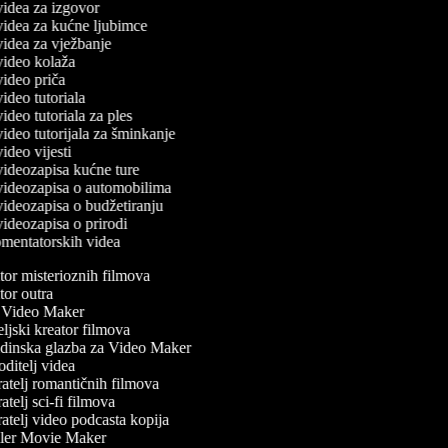
 videa za izgovor
 videa za kućne ljubimce
 videa za vježbanje
 video kolaža
 video priča
 video tutoriala
 video tutoriala za ples
 video tutorijala za šminkanje
 video vijesti
 videozapisa kućne ture
č videozapisa o automobilima
 videozapisa o budžetiranju
 videozapisa o prirodi
komentatorskih videa
or misterioznih filmova
or outra
Video Maker
ljski kreator filmova
inska glazba za Video Maker
ditelj videa
atelj romantičnih filmova
telj sci-fi filmova
atelj video podcasta kopija
ler Movie Maker