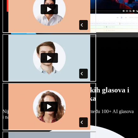
Veliki izbor muških i ženskih glasova i
raznih naglasaka
Nijedan projekt ne mora zvučati isto. Birajte među 100+ AI glasova
i naglasaka i prilagodite ih sebi.