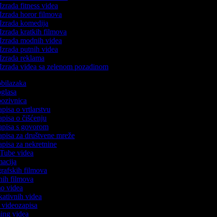
Izrada fitness videa
Izrada horor filmova
Izrada komedija
Izrada kratkih filmova
Izrada modnih videa
Izrada putnih videa
Izrada reklama
Izrada videa sa zelenom pozadinom
 obilazaka
 oglasa
 pozivnica
apisa o vrtlarstvu
zapisa o čišćenju
zapisa s govorom
zapisa za društvene mreže
zapisa za nekretnine
uTube videa
imacija
ografskih filmova
anih filmova
mo videa
ukativnih videa
to videozapisa
ming videa