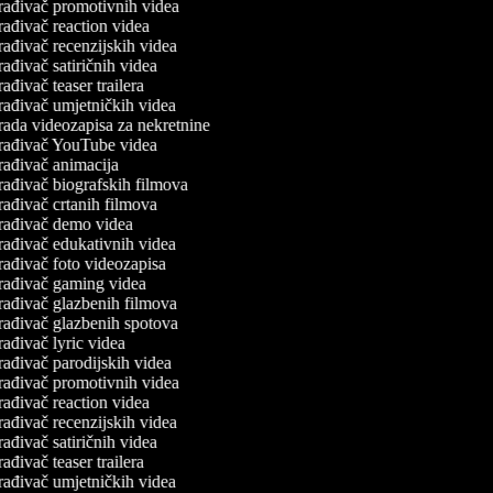
rađivač promotivnih videa
rađivač reaction videa
rađivač recenzijskih videa
ađivač satiričnih videa
ađivač teaser trailera
rađivač umjetničkih videa
rada videozapisa za nekretnine
rađivač YouTube videa
rađivač animacija
rađivač biografskih filmova
rađivač crtanih filmova
rađivač demo videa
rađivač edukativnih videa
rađivač foto videozapisa
rađivač gaming videa
rađivač glazbenih filmova
rađivač glazbenih spotova
ađivač lyric videa
rađivač parodijskih videa
rađivač promotivnih videa
rađivač reaction videa
rađivač recenzijskih videa
ađivač satiričnih videa
ađivač teaser trailera
rađivač umjetničkih videa