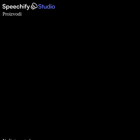
Pišite 5× brže uz glasovno diktiranje
Proizvodi
Saznajte više