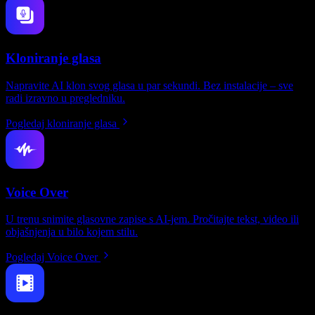
Kloniranje glasa
Napravite AI klon svog glasa u par sekundi. Bez instalacije – sve
radi izravno u pregledniku.
Pogledaj kloniranje glasa
Voice Over
U trenu snimite glasovne zapise s AI-jem. Pročitajte tekst, video ili
objašnjenja u bilo kojem stilu.
Pogledaj Voice Over