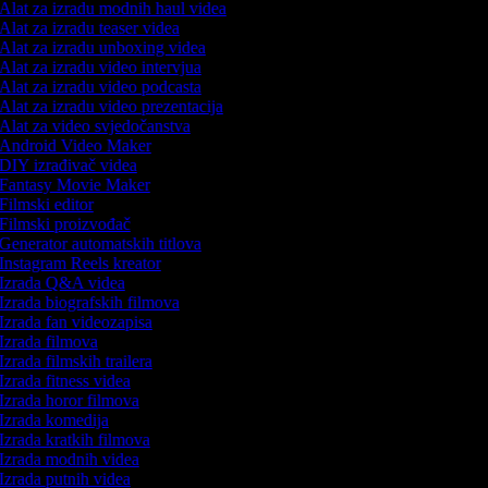
Alat za izradu modnih haul videa
Alat za izradu teaser videa
Alat za izradu unboxing videa
Alat za izradu video intervjua
Alat za izradu video podcasta
Alat za izradu video prezentacija
Alat za video svjedočanstva
Android Video Maker
DIY izrađivač videa
Fantasy Movie Maker
Filmski editor
Filmski proizvođač
Generator automatskih titlova
Instagram Reels kreator
Izrada Q&A videa
Izrada biografskih filmova
Izrada fan videozapisa
Izrada filmova
Izrada filmskih trailera
Izrada fitness videa
Izrada horor filmova
Izrada komedija
Izrada kratkih filmova
Izrada modnih videa
Izrada putnih videa