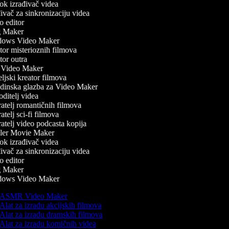
k izrađivač videa
vač za sinkronizaciju videa
 editor
 Maker
ows Video Maker
or misterioznih filmova
or outra
Video Maker
ljski kreator filmova
inska glazba za Video Maker
ditelj videa
atelj romantičnih filmova
telj sci-fi filmova
atelj video podcasta kopija
ler Movie Maker
k izrađivač videa
vač za sinkronizaciju videa
 editor
 Maker
ows Video Maker
ASMR Video Maker
Alat za izradu akcijskih filmova
Alat za izradu dramskih filmova
Alat za izradu komičnih videa