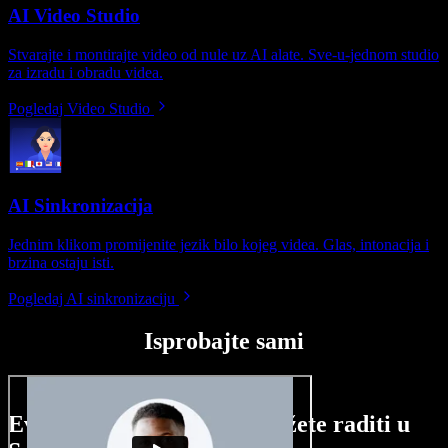
AI Video Studio
Stvarajte i montirajte video od nule uz AI alate. Sve-u-jednom studio
za izradu i obradu videa.
Pogledaj Video Studio
AI Sinkronizacija
Jednim klikom promijenite jezik bilo kojeg videa. Glas, intonacija i
brzina ostaju isti.
Pogledaj AI sinkronizaciju
Isprobajte sami
Evo malog pregleda što možete raditi u