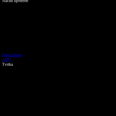
Načini upotrebe
Preuzimanje
API
Tvrtka