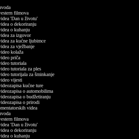
č uvoda
 vestern filmova
 videa 'Dan u životu'
 videa o dekoriranju
 videa o kuhanju
 videa za izgovor
 videa za kućne ljubimce
 videa za vježbanje
 video kolaža
 video priča
 video tutoriala
 video tutoriala za ples
 video tutorijala za šminkanje
 video vijesti
 videozapisa kućne ture
č videozapisa o automobilima
 videozapisa o budžetiranju
 videozapisa o prirodi
komentatorskih videa
č uvoda
 vestern filmova
 videa 'Dan u životu'
 videa o dekoriranju
 videa o kuhanju