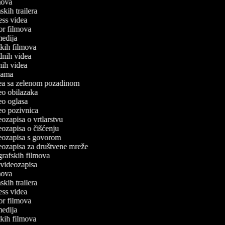
lmova
mskih trailera
tness videa
ror filmova
omedija
atkih filmova
odnih videa
tnih videa
eklama
idea sa zelenom pozadinom
deo obilazaka
deo oglasa
deo pozivnica
deozapisa o vrtlarstvu
deozapisa o čišćenju
ideozapisa s govorom
deozapisa za društvene mreže
ografskih filmova
n videozapisa
lmova
mskih trailera
tness videa
ror filmova
omedija
atkih filmova