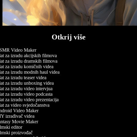
Otkrij više
MR Video Maker
at za izradu akcijskih filmova
at za izradu dramskih filmova
at za izradu komičnih videa
at za izradu modnih haul videa
t za izradu teaser videa
at za izradu unboxing videa
t za izradu video intervjua
at za izradu video podcasta
t za izradu video prezentacija
at za video svjedočanstva
droid Video Maker
Y izrađivač videa
ntasy Movie Maker
mski editor
lmski proizvođač