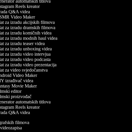
nerator automatskih titlova
stagram Reels kreator
rada Q&A videa
MR Video Maker
at za izradu akcijskih filmova
at za izradu dramskih filmova
at za izradu komičnih videa
at za izradu modnih haul videa
t za izradu teaser videa
at za izradu unboxing videa
t za izradu video intervjua
at za izradu video podcasta
t za izradu video prezentacija
at za video svjedočanstva
droid Video Maker
Y izrađivač videa
ntasy Movie Maker
mski editor
lmski proizvođač
nerator automatskih titlova
stagram Reels kreator
rada Q&A videa
ografskih filmova
n videozapisa