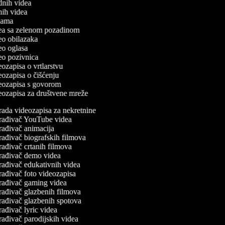
odnih videa
tnih videa
eklama
idea sa zelenom pozadinom
deo obilazaka
deo oglasa
deo pozivnica
deozapisa o vrtlarstvu
deozapisa o čišćenju
ideozapisa s govorom
deozapisa za društvene mreže
rada videozapisa za nekretnine
rađivač YouTube videa
rađivač animacija
rađivač biografskih filmova
rađivač crtanih filmova
rađivač demo videa
rađivač edukativnih videa
rađivač foto videozapisa
rađivač gaming videa
rađivač glazbenih filmova
rađivač glazbenih spotova
ađivač lyric videa
rađivač parodijskih videa