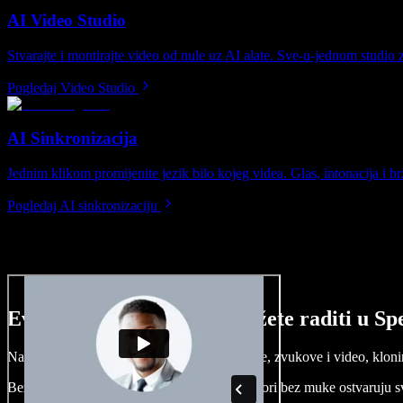
AI Video Studio
Stvarajte i montirajte video od nule uz AI alate. Sve-u-jednom studio 
Pogledaj Video Studio
AI Sinkronizacija
Jednim klikom promijenite jezik bilo kojeg videa. Glas, intonacija i brz
Pogledaj AI sinkronizaciju
Evo malog pregleda što možete raditi u Spe
Napravite voice overe, dodajte besplatne slike, zvukove i video, klonira
Bez učenja i sve dostupno u pregledniku, autori bez muke ostvaruju s