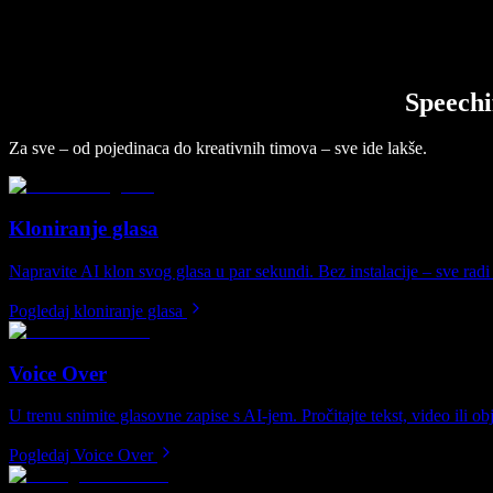
Speechi
Za sve – od pojedinaca do kreativnih timova – sve ide lakše.
Kloniranje glasa
Napravite AI klon svog glasa u par sekundi. Bez instalacije – sve radi
Pogledaj kloniranje glasa
Voice Over
U trenu snimite glasovne zapise s AI-jem. Pročitajte tekst, video ili ob
Pogledaj Voice Over