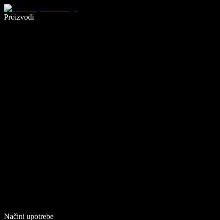
Pišite 5× brže uz glasovno diktiranje
Proizvodi
Saznajte više
Načini upotrebe